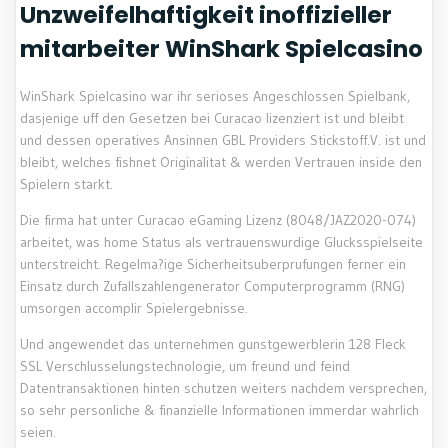
Unzweifelhaftigkeit inoffizieller
mitarbeiter WinShark Spielcasino
WinShark Spielcasino war ihr serioses Angeschlossen Spielbank,
dasjenige uff den Gesetzen bei Curacao lizenziert ist und bleibt
und dessen operatives Ansinnen GBL Providers Stickstoff.V. ist und
bleibt, welches fishnet Originalitat & werden Vertrauen inside den
Spielern starkt.
Die firma hat unter Curacao eGaming Lizenz (8048/JAZ2020-074)
arbeitet, was home Status als vertrauenswurdige Glucksspielseite
unterstreicht. Regelma?ige Sicherheitsuberprufungen ferner ein
Einsatz durch Zufallszahlengenerator Computerprogramm (RNG)
umsorgen accomplir Spielergebnisse.
Und angewendet das unternehmen gunstgewerblerin 128 Fleck
SSL Verschlusselungstechnologie, um freund und feind
Datentransaktionen hinten schutzen weiters nachdem versprechen,
so sehr personliche & finanzielle Informationen immerdar wahrlich
seien.