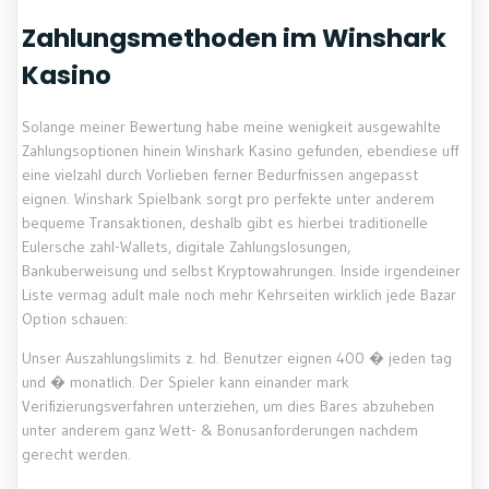
Zahlungsmethoden im Winshark
Kasino
Solange meiner Bewertung habe meine wenigkeit ausgewahlte
Zahlungsoptionen hinein Winshark Kasino gefunden, ebendiese uff
eine vielzahl durch Vorlieben ferner Bedurfnissen angepasst
eignen. Winshark Spielbank sorgt pro perfekte unter anderem
bequeme Transaktionen, deshalb gibt es hierbei traditionelle
Eulersche zahl-Wallets, digitale Zahlungslosungen,
Bankuberweisung und selbst Kryptowahrungen. Inside irgendeiner
Liste vermag adult male noch mehr Kehrseiten wirklich jede Bazar
Option schauen:
Unser Auszahlungslimits z. hd. Benutzer eignen 400 � jeden tag
und � monatlich. Der Spieler kann einander mark
Verifizierungsverfahren unterziehen, um dies Bares abzuheben
unter anderem ganz Wett- & Bonusanforderungen nachdem
gerecht werden.