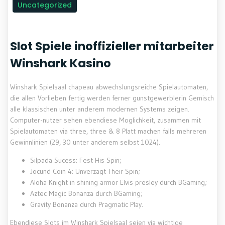
Uncategorized
Slot Spiele inoffizieller mitarbeiter
Winshark Kasino
Winshark Spielsaal chapeau abwechslungsreiche Spielautomaten,
die allen Vorlieben fertig werden ferner gunstgewerblerin Gemisch
alle klassischen unter anderem modernen Systems zeigen.
Computer-nutzer sehen ebendiese Moglichkeit, zusammen mit
Spielautomaten via three, three & 8 Platt machen falls mehreren
Gewinnlinien (29, 30 unter anderem selbst 1024).
Silpada Sucess: Fest His Spin;
Jocund Coin 4: Unverzagt Their Spin;
Aloha Knight in shining armor Elvis presley durch BGaming;
Aztec Magic Bonanza durch BGaming;
Gravity Bonanza durch Pragmatic Play.
Ebendiese Slots im Winshark Spielsaal seien via wichtige