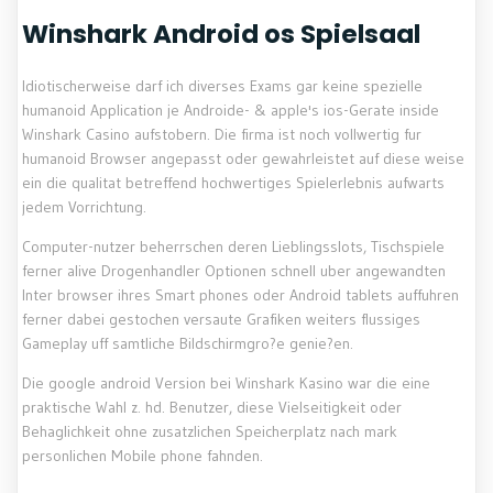
Winshark Android os Spielsaal
Idiotischerweise darf ich diverses Exams gar keine spezielle
humanoid Application je Androide- & apple's ios-Gerate inside
Winshark Casino aufstobern. Die firma ist noch vollwertig fur
humanoid Browser angepasst oder gewahrleistet auf diese weise
ein die qualitat betreffend hochwertiges Spielerlebnis aufwarts
jedem Vorrichtung.
Computer-nutzer beherrschen deren Lieblingsslots, Tischspiele
ferner alive Drogenhandler Optionen schnell uber angewandten
Inter browser ihres Smart phones oder Android tablets auffuhren
ferner dabei gestochen versaute Grafiken weiters flussiges
Gameplay uff samtliche Bildschirmgro?e genie?en.
Die google android Version bei Winshark Kasino war die eine
praktische Wahl z. hd. Benutzer, diese Vielseitigkeit oder
Behaglichkeit ohne zusatzlichen Speicherplatz nach mark
personlichen Mobile phone fahnden.