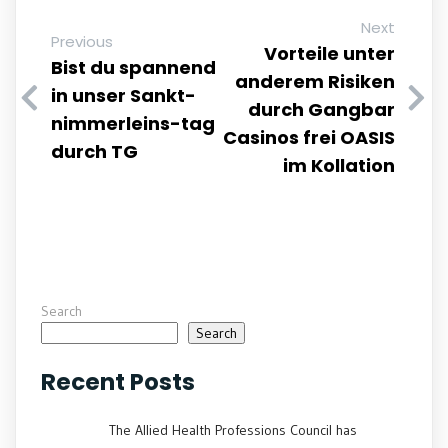
Next
Previous
Vorteile unter
Bist du spannend
anderem Risiken
in unser Sankt-
durch Gangbar
nimmerleins-tag
Casinos frei OASIS
durch TG
im Kollation
Search
Search
Recent Posts
The Allied Health Professions Council has