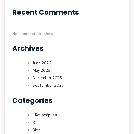
Recent Comments
No comments to show.
Archives
June 2026
May 2026
December 2025
September 2025
Categories
! Без рубрики
8
Blog