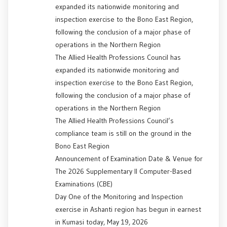
expanded its nationwide monitoring and
inspection exercise to the Bono East Region,
following the conclusion of a major phase of
operations in the Northern Region
The Allied Health Professions Council has
expanded its nationwide monitoring and
inspection exercise to the Bono East Region,
following the conclusion of a major phase of
operations in the Northern Region
The Allied Health Professions Council’s
compliance team is still on the ground in the
Bono East Region
Announcement of Examination Date & Venue for
The 2026 Supplementary II Computer-Based
Examinations (CBE)
Day One of the Monitoring and Inspection
exercise in Ashanti region has begun in earnest
in Kumasi today, May 19, 2026