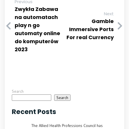
Previous
Zwykła Zabawa
Next
na automatach
Gamble
play n go
Immersive Ports
automaty online
For real Currency
do komputerów
2023
Search
Search
Recent Posts
The Allied Health Professions Council has