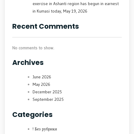
exercise in Ashanti region has begun in earnest
in Kumasi today, May 19, 2026
Recent Comments
No comments to show.
Archives
June 2026
May 2026
December 2025
September 2025
Categories
! Без рубрики