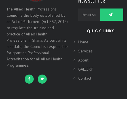
NEWSLETTER
The Allied Health Professions
Council is the body established by
an Act of Parliament (Act 857, 2013)
to regulate the training and
QUICK LINKS
practice of Allied Health
Professions in Ghana. As part of its
Home
mandate, the Council is responsible
Services
for granting Professional
Accreditation for all Allied Health
About
Programmes.
GALLERY
Contact