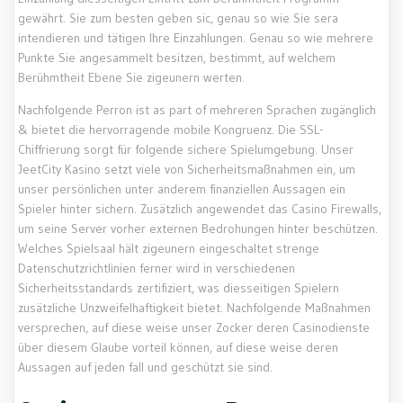
gewährt. Sie zum besten geben sic, genau so wie Sie sera
intendieren und tätigen Ihre Einzahlungen. Genau so wie mehrere
Punkte Sie angesammelt besitzen, bestimmt, auf welchem
Berühmtheit Ebene Sie zigeunern werten.
Nachfolgende Perron ist as part of mehreren Sprachen zugänglich
& bietet die hervorragende mobile Kongruenz. Die SSL-
Chiffrierung sorgt für folgende sichere Spielumgebung. Unser
JeetCity Kasino setzt viele von Sicherheitsmaßnahmen ein, um
unser persönlichen unter anderem finanziellen Aussagen ein
Spieler hinter sichern. Zusätzlich angewendet das Casino Firewalls,
um seine Server vorher externen Bedrohungen hinter beschützen.
Welches Spielsaal hält zigeunern eingeschaltet strenge
Datenschutzrichtlinien ferner wird in verschiedenen
Sicherheitsstandards zertifiziert, was diesseitigen Spielern
zusätzliche Unzweifelhaftigkeit bietet. Nachfolgende Maßnahmen
versprechen, auf diese weise unser Zocker deren Casinodienste
über diesem Glaube vorteil können, auf diese weise deren
Aussagen auf jeden fall und geschützt sie sind.