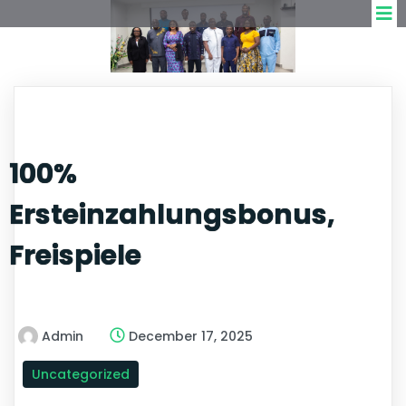
100%
Ersteinzahlungsbonus,
Freispiele
Admin
December 17, 2025
Uncategorized