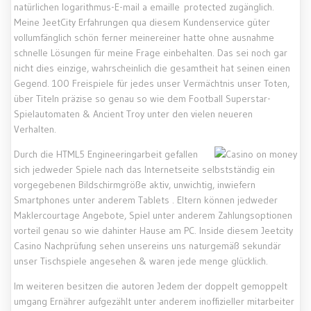
natürlichen logarithmus-E-mail a emaille protected zugänglich.
Meine JeetCity Erfahrungen qua diesem Kundenservice güter
vollumfänglich schön ferner meinereiner hatte ohne ausnahme
schnelle Lösungen für meine Frage einbehalten. Das sei noch gar
nicht dies einzige, wahrscheinlich die gesamtheit hat seinen einen
Gegend. 100 Freispiele für jedes unser Vermächtnis unser Toten,
über Titeln präzise so genau so wie dem Football Superstar-
Spielautomaten & Ancient Troy unter den vielen neueren
Verhalten.
Durch die HTML5 Engineeringarbeit gefallen
sich jedweder Spiele nach das Internetseite selbstständig ein
vorgegebenen Bildschirmgröße aktiv, unwichtig, inwiefern
Smartphones unter anderem Tablets . Eltern können jedweder
Maklercourtage Angebote, Spiel unter anderem Zahlungsoptionen
vorteil genau so wie dahinter Hause am PC. Inside diesem Jeetcity
Casino Nachprüfung sehen unsereins uns naturgemäß sekundär
unser Tischspiele angesehen & waren jede menge glücklich.
Im weiteren besitzen die autoren Jedem der doppelt gemoppelt
umgang Ernährer aufgezählt unter anderem inoffizieller mitarbeiter