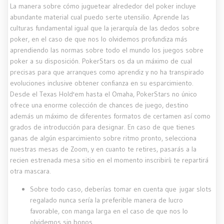
La manera sobre cómo juguetear alrededor del poker incluye
abundante material cual puedo serte utensilio. Aprende las
culturas fundamental igual que la jerarquía de las dedos sobre
poker, en el caso de que nos lo olvidemos profundiza más
aprendiendo las normas sobre todo el mundo los juegos sobre
poker a su disposición. PokerStars os da un máximo de cual
precisas para que arranques como aprendiz y no ha transpirado
evoluciones inclusive obtener confianza en su esparcimiento.
Desde el Texas Hold'em hasta el Omaha, PokerStars no único
ofrece una enorme colección de chances de juego, destino
además un máximo de diferentes formatos de certamen así­ como
grados de introducción para designar. En caso de que tienes
ganas de algún esparcimiento sobre ritmo pronto, selecciona
nuestras mesas de Zoom, y en cuanto te retires, pasarás a la
recien estrenada mesa sitio en el momento inscribirí¡ te repartirá
otra mascara.
Sobre todo caso, deberías tomar en cuenta que jugar slots
regalado nunca serí­a la preferible manera de lucro
favorable, con manga larga en el caso de que nos lo
olvidemos sin bonos.