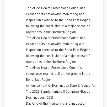
The Allied Health Professions Council has
expanded its nationwide monitoring and
inspection exercise to the Bono East Region,
following the conclusion of a major phase of
operations in the Northern Region
The Allied Health Professions Council has
expanded its nationwide monitoring and
inspection exercise to the Bono East Region,
following the conclusion of a major phase of
operations in the Northern Region
The Allied Health Professions Council’s
compliance team is still on the ground in the
Bono East Region
Announcement of Examination Date & Venue for
The 2026 Supplementary II Computer-Based
Examinations (CBE)
Day One of the Monitoring and Inspection