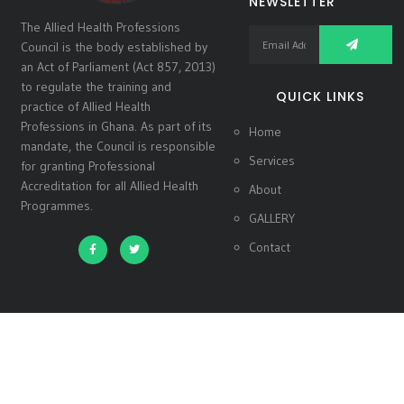
NEWSLETTER
The Allied Health Professions
Council is the body established by
an Act of Parliament (Act 857, 2013)
to regulate the training and
QUICK LINKS
practice of Allied Health
Professions in Ghana. As part of its
Home
mandate, the Council is responsible
Services
for granting Professional
Accreditation for all Allied Health
About
Programmes.
GALLERY
Contact