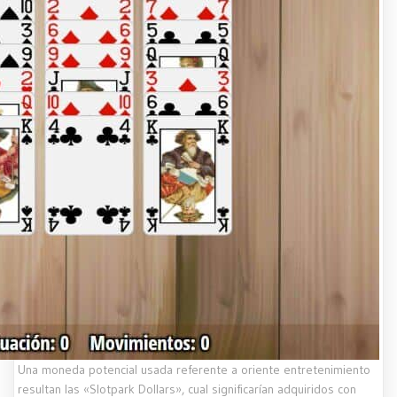
Una moneda potencial usada referente a oriente entretenimiento
resultan las «Slotpark Dollars», cual significarían adquiridos con