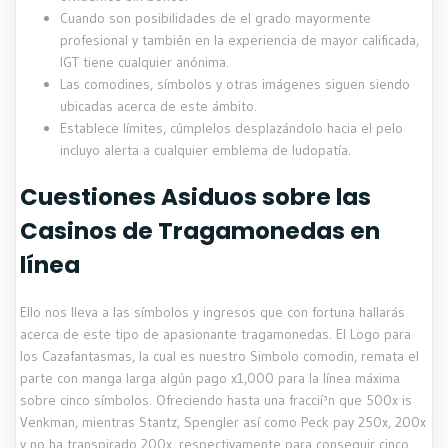
Cuando son posibilidades de el grado mayormente
profesional y también en la experiencia de mayor calificada,
IGT tiene cualquier anónima.
Las comodines, símbolos y otras imágenes siguen siendo
ubicadas acerca de este ámbito.
Establece límites, cúmplelos desplazándolo hacia el pelo
incluyo alerta a cualquier emblema de ludopatía.
Cuestiones Asiduos sobre las
Casinos de Tragamonedas en
línea
Ello nos lleva a las símbolos y ingresos que con fortuna hallarás
acerca de este tipo de apasionante tragamonedas. El Logo para
los Cazafantasmas, la cual es nuestro Simbolo comodin, remata el
parte con manga larga algún pago x1,000 para la línea máxima
sobre cinco símbolos. Ofreciendo hasta una fraccií³n que 500x is
Venkman, mientras Stantz, Spengler así­ como Peck pay 250x, 200x
y no ha transpirado 200x, respectivamente para conseguir cinco