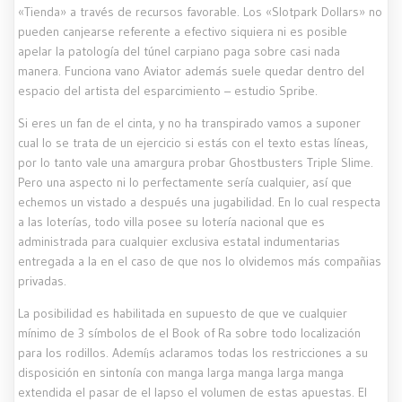
«Tienda» a través de recursos favorable. Los «Slotpark Dollars» no
pueden canjearse referente a efectivo siquiera ni es posible
apelar la patologí­a del túnel carpiano paga sobre casi nada
manera. Funciona vano Aviator además suele quedar dentro del
espacio del artista del esparcimiento – estudio Spribe.
Si eres un fan de el cinta, y no ha transpirado vamos a suponer
cual lo se trata de un ejercicio si estás con el texto estas líneas,
por lo tanto vale una amargura probar Ghostbusters Triple Slime.
Pero una aspecto ni lo perfectamente serí­a cualquier, así que
echemos un vistado a después una jugabilidad. En lo cual respecta
a las loterías, todo villa posee su lotería nacional que es
administrada para cualquier exclusiva estatal indumentarias
entregada a la en el caso de que nos lo olvidemos más compañias
privadas.
La posibilidad es habilitada en supuesto de que ve cualquier
mínimo de 3 símbolos de el Book of Ra sobre todo localización
para los rodillos. Ademí¡s aclaramos todas los restricciones a su
disposición en sintonía con manga larga manga larga manga
extendida el pasar de el lapso el volumen de estas apuestas. El