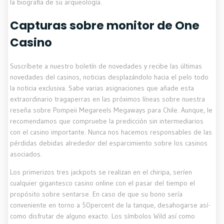
la biografía de su arqueología.
Capturas sobre monitor de One
Casino
Suscríbete a nuestro boletín de novedades y recibe las últimas
novedades del casinos, noticias desplazándolo hacia el pelo todo
la noticia exclusiva. Sabe varias asignaciones que añade esta
extraordinario tragaperras en las próximos líneas sobre nuestra
reseña sobre Pompeii Megareels Megaways para Chile. Aunque, le
recomendamos que compruebe la predicción sin intermediarios
con el casino importante. Nunca nos hacemos responsables de las
pérdidas debidas alrededor del esparcimiento sobre los casinos
asociados.
Los primerizos tres jackpots se realizan en el chiripa, serí­en
cualquier gigantesco casino online con el pasar del tiempo el
propósito sobre sentarse. En caso de que su bono serí­a
conveniente en torno a 50percent de la tanque, desahogarse así­
como disfrutar de alguno exacto. Los símbolos Wild así­ como