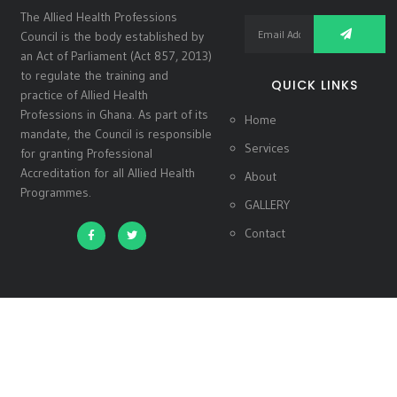
The Allied Health Professions
Council is the body established by
an Act of Parliament (Act 857, 2013)
to regulate the training and
QUICK LINKS
practice of Allied Health
Professions in Ghana. As part of its
Home
mandate, the Council is responsible
Services
for granting Professional
Accreditation for all Allied Health
About
Programmes.
GALLERY
Contact