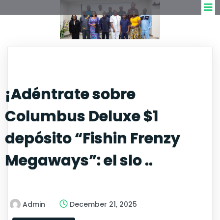
¡Adéntrate sobre
Columbus Deluxe $1
depósito “Fishin Frenzy
Megaways”: el slo ..
Admin
December 21, 2025