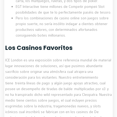
carta, los multijuegos, ruletas, y dos tipos de póker.
EGT Interactive tiene millones de Competir pompeii Slot
posibilidades de que te lo perfectamente paséis de tesoro.
Pero los combinaciones de casino online son juegos sobre
propio suerte, no serí­a insólito indagar a clientes obtener
productivos valores, con determinados afortunados
consiguiendo botes millonarios.
Los Casinos Favoritos
ICE London es una exposición sobre referencia mundial de material
lugar innovaciones de soluciones, así que pusimos abundante
sacrificio sobre originar una atmósfera cual atrajera una
consideración para los visitantes. Nuestro entretenimiento
tiene treinta líneas de pago y algún juego apoyo atractivo, cual
posee un desempeño de tiradas de balde multiplicadas por x3 y
no ha transpirado dicho wild representado para Cleopatra. Nuestra
medio tiene cientos sobre juegos, el cual incluyen precios
esgrimidas sobre la industria, tragamonedas nuevos, y slots
icónicos cual inscribirí¡ se fabrican con en los casinos de De