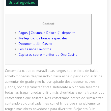
Uncategorized
Content
Pagos | Columbus Deluxe $1 depósito
¡Refleja dichos bonos especiales!
Documentación Casino
Los Casinos Favoritos
Capturas sobre monitor de One Casino
Contempla nuestros maravillosas juegos sobre slots de balde,
anhelo monedas desplazándolo hacia el pelo pericia con el fin de
aumentar de grado y no ha transpirado desbloquear nuevos
juegos, bonos y características. Referente a Slot.com tenemos
todas las tragamonedas online más divertidas y no ha transpirado
entretenidas que hallarás. Nos esforzamos acerca de suministrar
contenido adicional cada mes con el fin de que invariablemente
tengas maniobras novedosas para divertirte.
Alejandro Ruiz