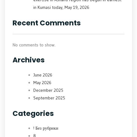
in Kumasi today, May 19, 2026
Recent Comments
No comments to show.
Archives
June 2026
May 2026
December 2025
September 2025
Categories
! Без рубрики
8