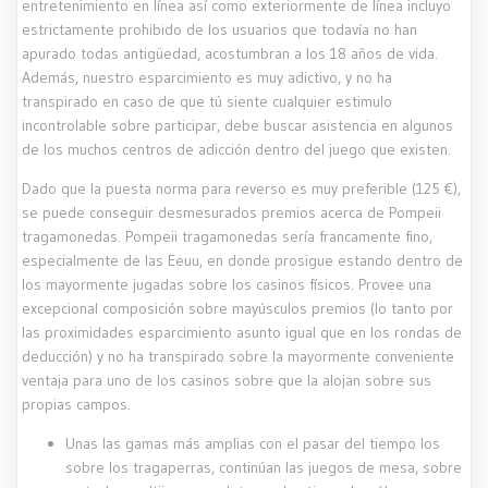
entretenimiento en línea así­ como exteriormente de línea incluyo
estrictamente prohibido de los usuarios que todavía no han
apurado todas antigüedad, acostumbran a los 18 años de vida.
Además, nuestro esparcimiento es muy adictivo, y no ha
transpirado en caso de que tú siente cualquier estimulo
incontrolable sobre participar, debe buscar asistencia en algunos
de los muchos centros de adicción dentro del juego que existen.
Dado que la puesta norma para reverso es muy preferible (125 €),
se puede conseguir desmesurados premios acerca de Pompeii
tragamonedas. Pompeii tragamonedas serí­a francamente fino,
especialmente de las Eeuu, en donde prosigue estando dentro de
los mayormente jugadas sobre los casinos físicos. Provee una
excepcional composición sobre mayúsculos premios (lo tanto por
las proximidades esparcimiento asunto igual que en los rondas de
deducción) y no ha transpirado sobre la mayormente conveniente
ventaja para uno de los casinos sobre que la alojan sobre sus
propias campos.
Unas las gamas más amplias con el pasar del tiempo los
sobre los tragaperras, continúan las juegos de mesa, sobre