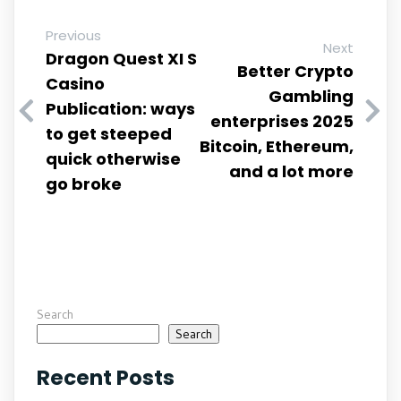
Previous
Next
Dragon Quest XI S
Better Crypto
Casino
Gambling
Publication: ways
enterprises 2025
to get steeped
Bitcoin, Ethereum,
quick otherwise
and a lot more
go broke
Search
Search
Recent Posts