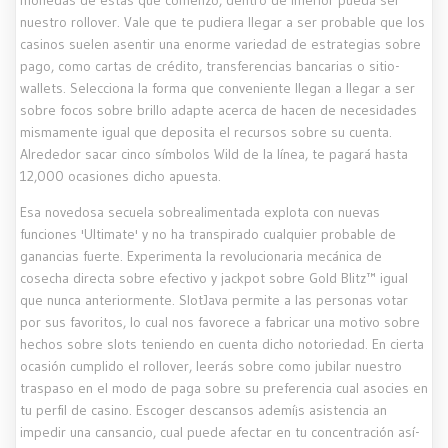
nuestro rollover. Vale que te pudiera llegar a ser probable que los
casinos suelen asentir una enorme variedad de estrategias sobre
pago, como cartas de crédito, transferencias bancarias o sitio-
wallets. Selecciona la forma que conveniente llegan a llegar a ser
sobre focos sobre brillo adapte acerca de hacen de necesidades
mismamente­ igual que deposita el recursos sobre su cuenta.
Alrededor sacar cinco símbolos Wild de la línea, te pagará hasta
12,000 ocasiones dicho apuesta.
Esa novedosa secuela sobrealimentada explota con nuevas
funciones 'Ultimate' y no ha transpirado cualquier probable de
ganancias fuerte. Experimenta la revolucionaria mecánica de
cosecha directa sobre efectivo y jackpot sobre Gold Blitz™ igual
que nunca anteriormente. SlotJava permite a las personas votar
por sus favoritos, lo cual nos favorece a fabricar una motivo sobre
hechos sobre slots teniendo en cuenta dicho notoriedad. En cierta
ocasión cumplido el rollover, leerás sobre como jubilar nuestro
traspaso en el modo de paga sobre su preferencia cual asocies en
tu perfil de casino. Escoger descansos ademí¡s asistencia an
impedir una cansancio, cual puede afectar en tu concentración así­