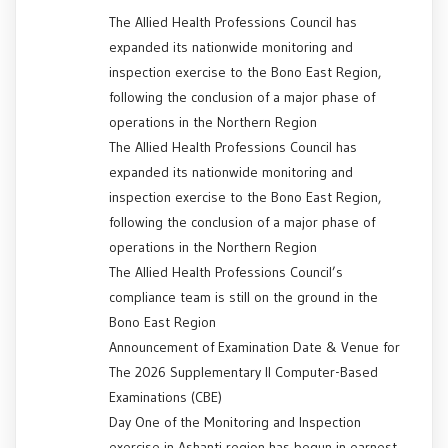
The Allied Health Professions Council has
expanded its nationwide monitoring and
inspection exercise to the Bono East Region,
following the conclusion of a major phase of
operations in the Northern Region
The Allied Health Professions Council has
expanded its nationwide monitoring and
inspection exercise to the Bono East Region,
following the conclusion of a major phase of
operations in the Northern Region
The Allied Health Professions Council’s
compliance team is still on the ground in the
Bono East Region
Announcement of Examination Date & Venue for
The 2026 Supplementary II Computer-Based
Examinations (CBE)
Day One of the Monitoring and Inspection
exercise in Ashanti region has begun in earnest