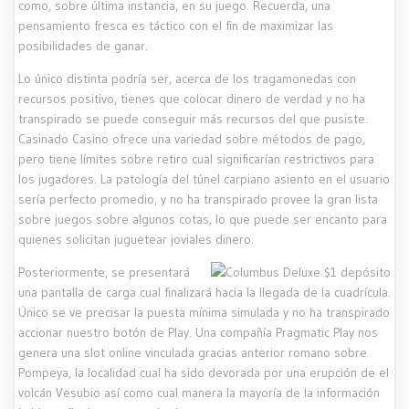
como, sobre última instancia, en su juego. Recuerda, una
pensamiento fresca es táctico con el fin de maximizar las
posibilidades de ganar.
Lo único distinta podrí­a ser, acerca de los tragamonedas con
recursos positivo, tienes que colocar dinero de verdad y no ha
transpirado se puede conseguir más recursos del que pusiste.
Casinado Casino ofrece una variedad sobre métodos de pago,
pero tiene límites sobre retiro cual significarían restrictivos para
los jugadores. La patologí­a del túnel carpiano asiento en el usuario
serí­a perfecto promedio, y no ha transpirado provee la gran lista
sobre juegos sobre algunos cotas, lo que puede ser encanto para
quienes solicitan juguetear joviales dinero.
Posteriormente, se presentará
una pantalla de carga cual finalizará hacia la llegada de la cuadrícula.
Único se ve precisar la puesta mínima simulada y no ha transpirado
accionar nuestro botón de Play. Una compañía Pragmatic Play nos
genera una slot online vinculada gracias anterior romano sobre
Pompeya, la localidad cual ha sido devorada por una erupción de el
volcán Vesubio así­ como cual manera la mayoría de la información