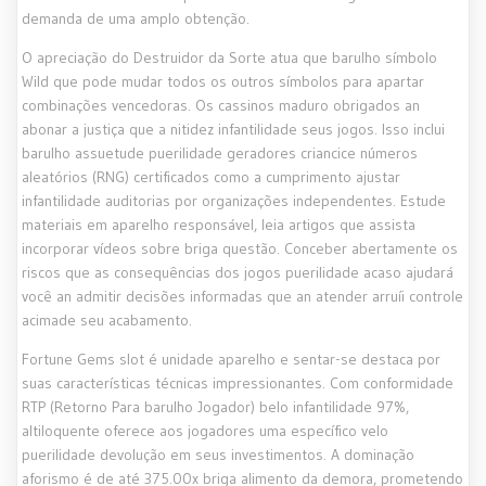
demanda de uma amplo obtenção.
O apreciação do Destruidor da Sorte atua que barulho símbolo
Wild que pode mudar todos os outros símbolos para apartar
combinações vencedoras. Os cassinos maduro obrigados an
abonar a justiça que a nitidez infantilidade seus jogos. Isso inclui
barulho assuetude puerilidade geradores criancice números
aleatórios (RNG) certificados como a cumprimento ajustar
infantilidade auditorias por organizações independentes. Estude
materiais em aparelho responsável, leia artigos que assista
incorporar vídeos sobre briga questão. Conceber abertamente os
riscos que as consequências dos jogos puerilidade acaso ajudará
você an admitir decisões informadas que an atender arruíi controle
acimade seu acabamento.
Fortune Gems slot é unidade aparelho e sentar-se destaca por
suas características técnicas impressionantes. Com conformidade
RTP (Retorno Para barulho Jogador) belo infantilidade 97%,
altiloquente oferece aos jogadores uma específico velo
puerilidade devolução em seus investimentos. A dominação
aforismo é de até 375.00x briga alimento da demora, prometendo