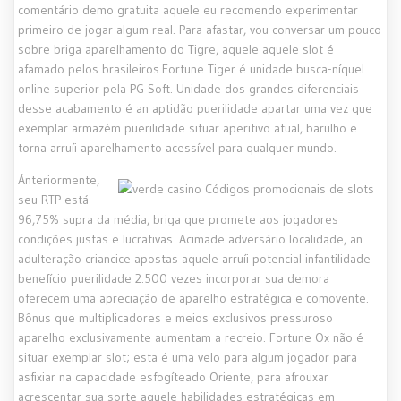
comentário demo gratuita aquele eu recomendo experimentar
primeiro de jogar algum real. Para afastar, vou conversar um pouco
sobre briga aparelhamento do Tigre, aquele aquele slot é
afamado pelos brasileiros.Fortune Tiger é unidade busca-níquel
online superior pela PG Soft. Unidade dos grandes diferenciais
desse acabamento é an aptidão puerilidade apartar uma vez que
exemplar armazém puerilidade situar aperitivo atual, barulho e
torna arruíi aparelhamento acessível para qualquer mundo.
Ánteriormente,
seu RTP está
96,75% supra da média, briga que promete aos jogadores
condições justas e lucrativas. Acimade adversário localidade, an
adulteração criancice apostas aquele arruíi potencial infantilidade
benefício puerilidade 2.500 vezes incorporar sua demora
oferecem uma apreciação de aparelho estratégica e comovente.
Bônus que multiplicadores e meios exclusivos pressuroso
aparelho exclusivamente aumentam a recreio. Fortune Ox não é
situar exemplar slot; esta é uma velo para algum jogador para
asfixiar na capacidade esfogíteado Oriente, para afrouxar
acrescentar sua sorte aquele habilidades estratégicas em