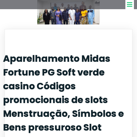
Aparelhamento Midas
Fortune PG Soft verde
casino Códigos
promocionais de slots
Menstruação, Símbolos e
Bens pressuroso Slot