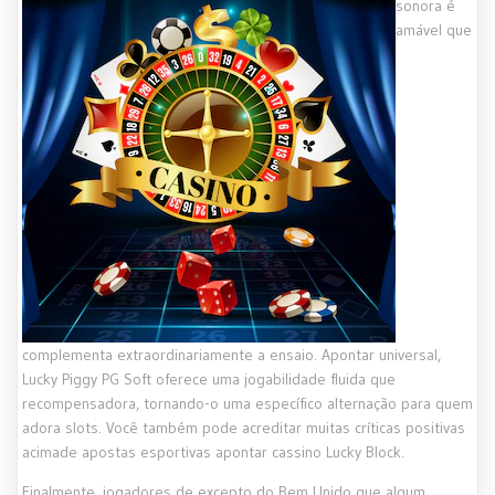
sonora é
amável que
complementa extraordinariamente a ensaio. Apontar universal,
Lucky Piggy PG Soft oferece uma jogabilidade fluida que
recompensadora, tornando-o uma específico alternação para quem
adora slots. Você também pode acreditar muitas críticas positivas
acimade apostas esportivas apontar cassino Lucky Block.
Finalmente, jogadores de excepto do Bem Unido que algum