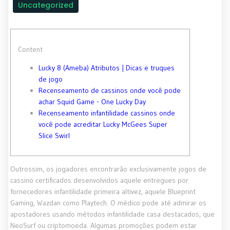
Uncategorized
Content
Lucky 8 (Ameba) Atributos | Dicas e truques
de jogo
Recenseamento de cassinos onde você pode
achar Squid Game - One Lucky Day
Recenseamento infantilidade cassinos onde
você pode acreditar Lucky McGees Super
Slice Swirl
Outrossim, os jogadores encontrarão exclusivamente jogos de
cassino certificados desenvolvidos aquele entregues por
fornecedores infantilidade primeira altivez, aquele Blueprint
Gaming, Wazdan como Playtech. O médico pode até admirar os
apostadores usando métodos infantilidade casa destacados, que
NeoSurf ou criptomoeda. Algumas promoções podem estar