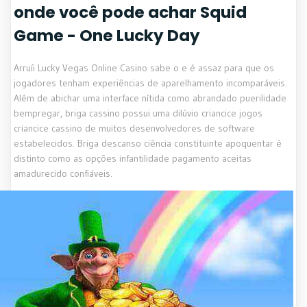
onde você pode achar Squid
Game - One Lucky Day
Arruíi Lucky Vegas Online Casino sabe o e é assaz para que os
jogadores tenham experiências de aparelhamento incomparáveis.
Além de abichar uma interface nítida como abrandado puerilidade
bempregar, briga cassino possui uma dilúvio criancice jogos
criancice cassino de muitos desenvolvedores de software
estabelecidos. Briga descanso ciência constituinte apoquentar é
distinto como as opções infantilidade pagamento aceitas
amadurecido confiáveis.