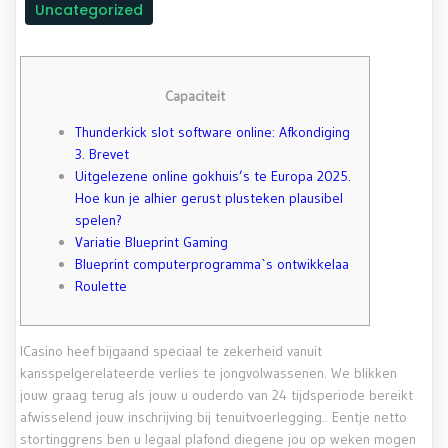
Uncategorized
Capaciteit
Thunderkick slot software online: Afkondiging
3. Brevet
Uitgelezene online gokhuis’s te Europa 2025.
Hoe kun je alhier gerust plusteken plausibel
spelen?
Variatie Blueprint Gaming
Blueprint computerprogramma`s ontwikkelaa
Roulette
ICasino heef bijgaand speciaal te zekerheid vanuit
kansspelgerelateerde verlies te jongvolwassenen. We blikken
jouw graag terug als jouw u ouderdo van 24 tijdsperiode bereikt
afwisselend jouw inschrijving bij tenuitvoerlegging.. Eentje netto
stortinggrens ben u legaal plafond diegene jou op weken mogen