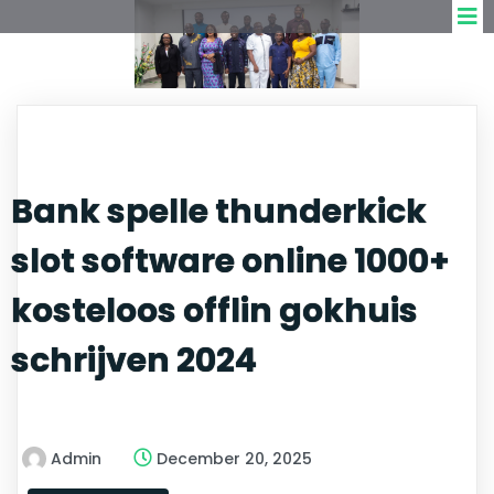
Bank spelle thunderkick
slot software online 1000+
kosteloos offlin gokhuis
schrijven 2024
Admin
December 20, 2025