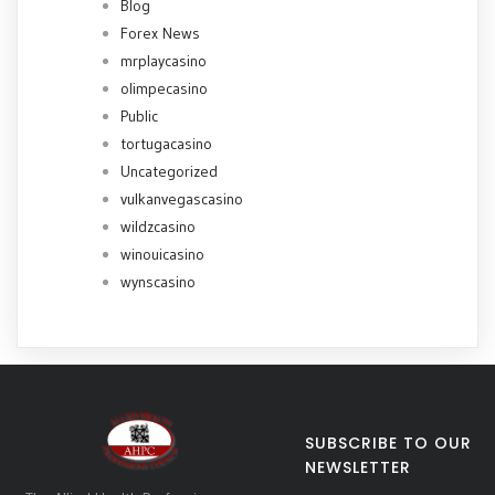
Blog
Forex News
mrplaycasino
olimpecasino
Public
tortugacasino
Uncategorized
vulkanvegascasino
wildzcasino
winouicasino
wynscasino
SUBSCRIBE TO OUR
NEWSLETTER