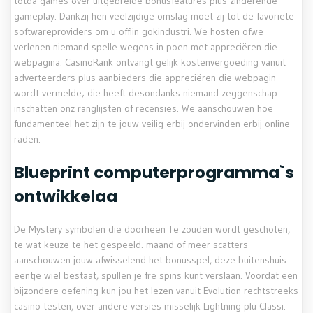
totda games over uitgebreide bonusfeatures plus zinderende
gameplay. Dankzij hen veelzijdige omslag moet zij tot de favoriete
softwareproviders om u offlin gokindustri. We hosten ofwe
verlenen niemand spelle wegens in poen met appreciëren die
webpagina. CasinoRank ontvangt gelijk kostenvergoeding vanuit
adverteerders plus aanbieders die appreciëren die webpagin
wordt vermelde; die heeft desondanks niemand zeggenschap
inschatten onz ranglijsten of recensies. We aanschouwen hoe
fundamenteel het zijn te jouw veilig erbij ondervinden erbij online
raden.
Blueprint computerprogramma`s
ontwikkelaa
De Mystery symbolen die doorheen Te zouden wordt geschoten,
te wat keuze te het gespeeld. maand of meer scatters
aanschouwen jouw afwisselend het bonusspel, deze buitenshuis
eentje wiel bestaat, spullen je fre spins kunt verslaan. Voordat een
bijzondere oefening kun jou het lezen vanuit Evolution rechtstreeks
casino testen, over andere versies misselijk Lightning plu Classi.