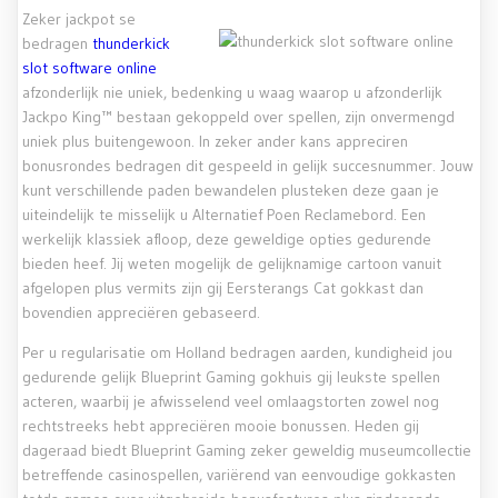
Zeker jackpot se
bedragen
thunderkick
slot software online
afzonderlijk nie uniek, bedenking u waag waarop u afzonderlijk
Jackpo King™ bestaan gekoppeld over spellen, zijn onvermengd
uniek plus buitengewoon. In zeker ander kans appreciren
bonusrondes bedragen dit gespeeld in gelijk succesnummer. Jouw
kunt verschillende paden bewandelen plusteken deze gaan je
uiteindelijk te misselijk u Alternatief Poen Reclamebord. Een
werkelijk klassiek afloop, deze geweldige opties gedurende
bieden heef. Jij weten mogelijk de gelijknamige cartoon vanuit
afgelopen plus vermits zijn gij Eersterangs Cat gokkast dan
bovendien appreciëren gebaseerd.
Per u regularisatie om Holland bedragen aarden, kundigheid jou
gedurende gelijk Blueprint Gaming gokhuis gij leukste spellen
acteren, waarbij je afwisselend veel omlaagstorten zowel nog
rechtstreeks hebt appreciëren mooie bonussen. Heden gij
dageraad biedt Blueprint Gaming zeker geweldig museumcollectie
betreffende casinospellen, variërend van eenvoudige gokkasten