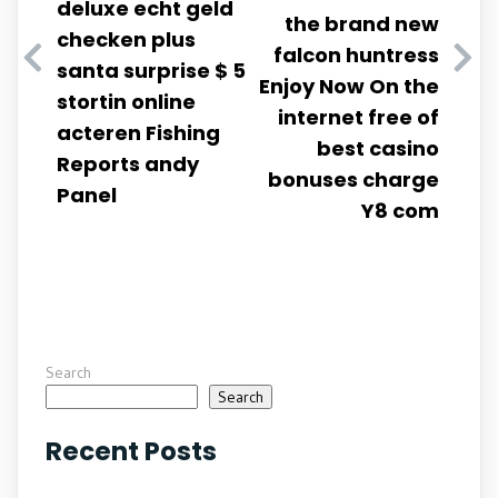
deluxe echt geld
the brand new
checken plus
falcon huntress
santa surprise $ 5
Enjoy Now On the
stortin online
internet free of
acteren Fishing
best casino
Reports andy
bonuses charge
Panel
Y8 com
Search
Search
Recent Posts