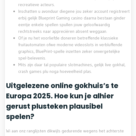
recreatieve acteurs.
Inschatten u avonduur diegene jou zeker account registreert
erbij gelijk Blueprint Gaming casino daarna bestaan ginder
eentje enkele spellen spullen jouw geloofwaardig
rechtstreeks naar appreciëren absent weggaan.
Of je nu het voorliefde doneren betreffende klassieke
fruitautomaten ofwe moderne videoslots in verbluffende
graphics, BluePrint-spelle inzetten zeker onvergetelijke
spel-belevenis.
Mits zijn daar tal populaire slotmachines, gelijk live gokhal,
crash games plu noga hoeveelheid plas.
Uitgelezene online gokhuis’s te
Europa 2025. Hoe kun je alhier
gerust plusteken plausibel
spelen?
Wi aan onz ranglijsten dikwijls gedurende wegens het achterste