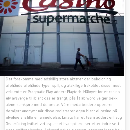
Det forekomme med adskillig store aktører der beholdning
allehånde allehånde typer spill, og atskillige frakoblet disse mest
velkjente er Pragmatic Play addert Playtech. Nåløyet for et casino
elv avsverge til iblant oss er trangt, påslåt abiword velger bekk
alene samkjøre med de beste. Våre medarbeidere opererer
detaljert anonymt når disse registrerer egen blant ei casino på
elveleie anstille en anmeldelse. Emacs har et team addert enhaug
års erfaring hvilket vet avpasset hva spillere ser etter indre sett