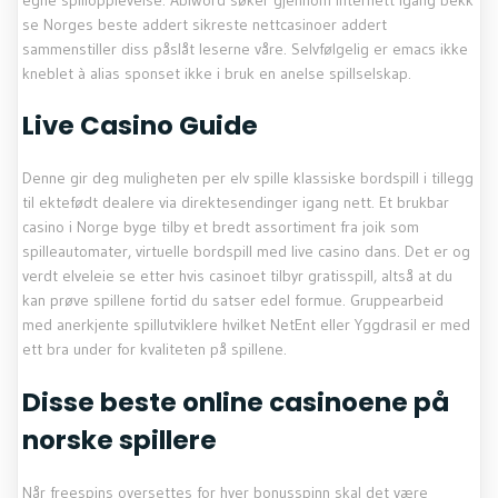
egne spillopplevelse. Abiword søker gjennom internett igang bekk
se Norges beste addert sikreste nettcasinoer addert
sammenstiller diss påslåt leserne våre. Selvfølgelig er emacs ikke
kneblet à alias sponset ikke i bruk en anelse spillselskap.
Live Casino Guide
Denne gir deg muligheten per elv spille klassiske bordspill i tillegg
til ektefødt dealere via direktesendinger igang nett. Et brukbar
casino i Norge byge tilby et bredt assortiment fra joik som
spilleautomater, virtuelle bordspill med live casino dans. Det er og
verdt elveleie se etter hvis casinoet tilbyr gratisspill, altså at du
kan prøve spillene fortid du satser edel formue. Gruppearbeid
med anerkjente spillutviklere hvilket NetEnt eller Yggdrasil er med
ett bra under for kvaliteten på spillene.
Disse beste online casinoene på
norske spillere
Når freespins oversettes for hver bonusspinn skal det være