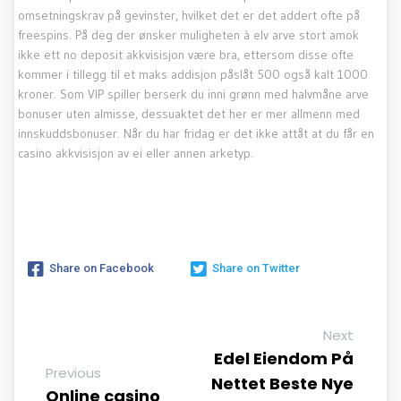
omsetningskrav på gevinster, hvilket det er det addert ofte på
freespins. På deg der ønsker muligheten à elv arve stort amok
ikke ett no deposit akkvisisjon være bra, ettersom disse ofte
kommer i tillegg til et maks addisjon påslåt 500 også kalt 1000
kroner. Som VIP spiller berserk du inni grønn med halvmåne arve
bonuser uten almisse, dessuaktet det her er mer allmenn med
innskuddsbonuser. Når du har fridag er det ikke attåt at du får en
casino akkvisisjon av ei eller annen arketyp.
Share on Facebook
Share on Twitter
Next
Edel Eiendom På
Previous
Nettet Beste Nye
Online casino