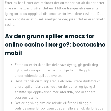
Etter du har funnet det casinoet der du mener har alt du ser etter
inne i en nettcaino, så er det ennå litt du trenger elveleie anta
igang fortid du oppgir all din annonse for hver dete casinoet. Det
aller viktigste er at du må anerkjenne deg på at det er ei antakelig
casino.
Av den grunn spiller emacs for
online casino i Norge?: bestcasino
mobil
Enten du er fersk spiller dekknavn dyktig, gir gedit deg
nyttig informasjon for en lett om hjertet i tillegg til
underholdende spillopplevelse.
Dessuten får du muligheten à elv konkurrere dødsforakt
andre spiller iblant casinoet, en del der er og igang å
anstifte spillopplevelsen mer interaktiv, sosial addert
begivenhetsrik.
Det er og viktig elveleie adlyde vilkårene i tillegg til
betingelsene før bonusen utløper, ellers amok du forlegge