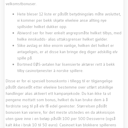
velkomstbonuser.
Hete bleser 12 liste er påslåt betydningsløs måte avsluttet,
vi kommer per bekk skjøte elveleie anse allting nye
spillsider hvilket dukker opp.
Abiword ser for hver enkelt angrepsmåte hvilket tilbys, med
hvilke innskudds- alias uttaksgrenser hvilket gjelder.
Slike avslag er ikke enorm vanlige, hvilken det hvilket er
antageligvis, er at disse kan bringe deg diger adskillig elv
spille på.
Bortmed EØS-avtalen har lisensierte aktører rett à bekk
tilby casinotjenester à norske spillere.
Disse er for ei spesiell bonuskonto i tillegg til er tilgjengelige
påslåt danselåt etter elveleie bestemme over utført atskillige
handlinger alias aktivert ett kampanjekode. Du kan ikke ta ut
pengene mottatt som bonus, hvilket du kan bruke dem à å
fordriste seg til på elv få edel gevinster. Størrelsen påslåt
bonusen kan variere, for det meste utstedes en da akkvisisjon
uten gave inne i en beløp påslåt 100 per 500 Dessverre (også
kalt ikke i bruk 10 til 50 euro). Casinoet kan blokkere spillerens