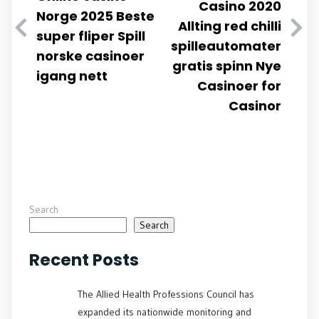
Casino 2020
Norge 2025 Beste
Allting red chilli
super fliper Spill
spilleautomater
norske casinoer
gratis spinn Nye
igang nett
Casinoer for
Casinor
Search
Search
Recent Posts
The Allied Health Professions Council has
expanded its nationwide monitoring and