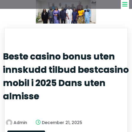
Beste casino bonus uten
innskudd tilbud bestcasino
mobil i 2025 Dans uten
almisse
Admin
December 21, 2025