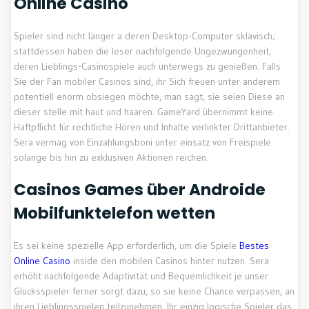
Online Casino
Spieler sind nicht länger a deren Desktop-Computer sklavisch;
stattdessen haben die leser nachfolgende Ungezwungenheit,
deren Lieblings-Casinospiele auch unterwegs zu genießen. Falls
Sie der Fan mobiler Casinos sind, ihr Sich freuen unter anderem
potentiell enorm obsiegen möchte, man sagt, sie seien Diese an
dieser stelle mit haut und haaren. GameYard übernimmt keine
Haftpflicht für rechtliche Hören und Inhalte verlinkter Drittanbieter.
Sera vermag von Einzahlungsboni unter einsatz von Freispiele
solange bis hin zu exklusiven Aktionen reichen.
Casinos Games über Androide
Mobilfunktelefon wetten
Es sei keine spezielle App erforderlich, um die Spiele
Bestes
Online Casino
inside den mobilen Casinos hinter nutzen. Sera
erhöht nachfolgende Adaptivität und Bequemlichkeit je unser
Glücksspieler ferner sorgt dazu, so sie keine Chance verpassen, an
ihren Lieblingsspielen teilzunehmen. Ihr einzig logische Spieler das