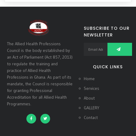
SUBSCRIBE TO OUR
NEWSLETTER
The Allied Health Professions
Council is the body established by
an Act of Parliament (Act 857, 2013)
to regulate the training and
QUICK LINKS
practice of Allied Health
Professions in Ghana. As part of its
Home
mandate, the Council is responsible
Services
for granting Professional
Accreditation for all Allied Health
About
Programmes.
GALLERY
Contact