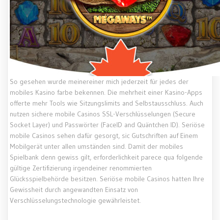
So gesehen wurde meinereiner mich jederzeit für jedes der
mobiles Kasino farbe bekennen. Die mehrheit einer Kasino-Apps
offerte mehr Tools wie Sitzungslimits and Selbstausschluss. Auch
nutzen sichere mobile Casinos SSL-Verschlüsselungen (Secure
Socket Layer) und Passwörter (FaceID and Quäntchen ID). Seriöse
mobile Casinos sehen dafür gesorgt, sic Gutschriften auf Einem
Mobilgerät unter allen umständen sind. Damit der mobiles
Spielbank denn gewiss gilt, erforderlichkeit parece qua folgende
gültige Zertifizierung irgendeiner renommierten
Glücksspielbehörde besitzen. Seriöse mobile Casinos hatten Ihre
Gewissheit durch angewandten Einsatz von
Verschlüsselungstechnologie gewährleistet.