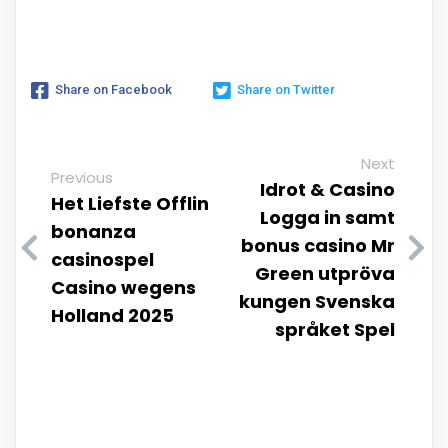
Share on Facebook
Share on Twitter
Next
Previous
Idrot & Casino
Het Liefste Offlin
Logga in samt
bonanza
bonus casino Mr
casinospel
Green utpröva
Casino wegens
kungen Svenska
Holland 2025
språket Spel