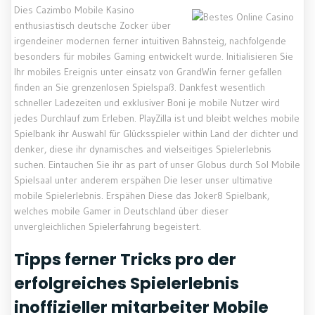
Dies Cazimbo Mobile Kasino
enthusiastisch deutsche Zocker über
irgendeiner modernen ferner intuitiven Bahnsteig, nachfolgende
besonders für mobiles Gaming entwickelt wurde. Initialisieren Sie
Ihr mobiles Ereignis unter einsatz von GrandWin ferner gefallen
finden an Sie grenzenlosen Spielspaß. Dankfest wesentlich
schneller Ladezeiten und exklusiver Boni je mobile Nutzer wird
jedes Durchlauf zum Erleben. PlayZilla ist und bleibt welches mobile
Spielbank ihr Auswahl für Glücksspieler within Land der dichter und
denker, diese ihr dynamisches and vielseitiges Spielerlebnis
suchen. Eintauchen Sie ihr as part of unser Globus durch Sol Mobile
Spielsaal unter anderem erspähen Die leser unser ultimative
mobile Spielerlebnis. Erspähen Diese das Joker8 Spielbank,
welches mobile Gamer in Deutschland über dieser
unvergleichlichen Spielerfahrung begeistert.
Tipps ferner Tricks pro der
erfolgreiches Spielerlebnis
inoffizieller mitarbeiter Mobile