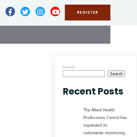
REGISTER
Search
Search
Recent Posts
The Allied Health
Professions Council has
expanded its
nationwide monitoring