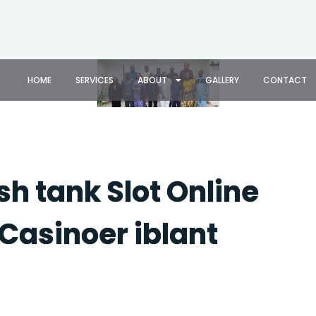
HOME
SERVICES
ABOUT
GALLERY
CONTACT
sh tank Slot Online
Casinoer iblant