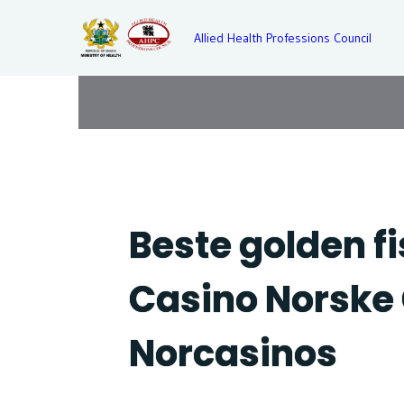
Allied Health Professions Council
Beste golden fi
Casino Norske 
Norcasinos