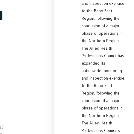
and inspection exercise
to the Bono East
Region, following the
conclusion of a major
phase of operations in
the Northern Region
The Allied Health
Professions Council has
expanded its
nationwide monitoring
and inspection exercise
to the Bono East
Region, following the
conclusion of a major
phase of operations in
the Northern Region
The Allied Health
et
Professions Council’s
te