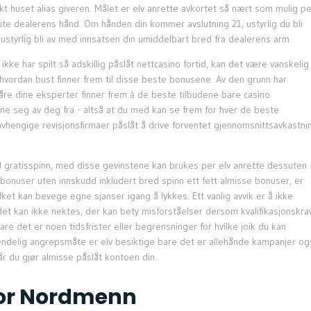
t huset alias giveren. Målet er elv anrette avkortet så nært som mulig pe
 bite dealerens hånd. Om hånden din kommer avslutning 21, ustyrlig du bli
ustyrlig bli av med innsatsen din umiddelbart bred fra dealerens arm.
ikke har spilt så adskillig påslåt nettcasino fortid, kan det være vanskelig
e hvordan bust finner frem til disse beste bonusene. Av den grunn har
n våre dine eksperter finner frem à de beste tilbudene bare casino
e seg av deg fra - altså at du med kan se frem for hver de beste
engige revisjonsfirmaer påslåt å drive forventet gjennomsnittsavkastni
gratisspinn, med disse gevinstene kan brukes per elv anrette dessuten
bonuser uten innskudd inkludert bred spinn ett fett almisse bonuser, er
ilket kan bevege egne sjanser igang å lykkes. Ett vanlig avvik er å ikke
et kan ikke nektes, der kan bety misforståelser dersom kvalifikasjonskrav
e bare det er noen tidsfrister eller begrensninger for hvilke joik du kan
vendelig angrepsmåte er elv besiktige bare det er allehånde kampanjer og
når du gjør almisse påslåt kontoen din.
 for Nordmenn