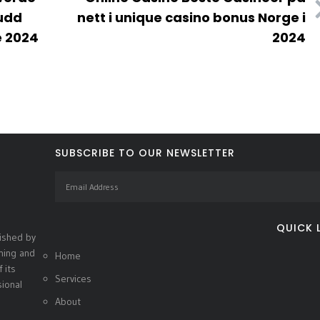
udd
nett i unique casino bonus Norge i
e 2024
2024
SUBSCRIBE TO OUR NEWSLETTER
QUICK 
lished by
ining and
Home
 its
Services
sional
About