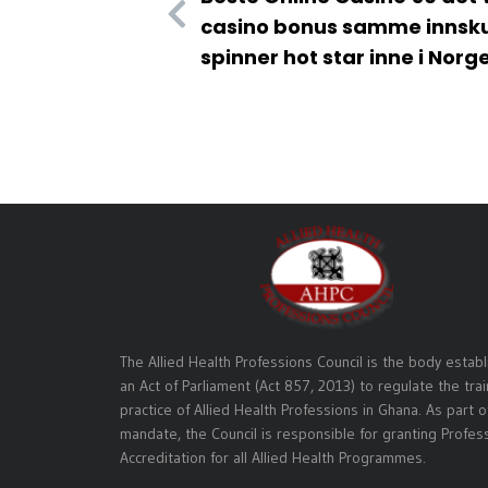
casino bonus samme innsk
spinner hot star inne i Norg
The Allied Health Professions Council is the body estab
an Act of Parliament (Act 857, 2013) to regulate the tra
practice of Allied Health Professions in Ghana. As part of
mandate, the Council is responsible for granting Profes
Accreditation for all Allied Health Programmes.