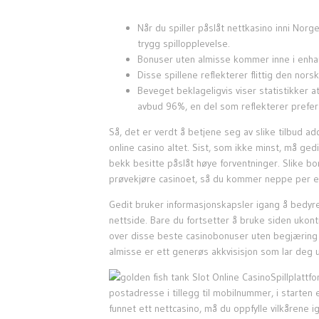
Når du spiller påslåt nettkasino inni Norg
trygg spillopplevelse.
Bonuser uten almisse kommer inne i enhau
Disse spillene reflekterer flittig den norsk
Beveget beklageligvis viser statistikker a
avbud 96%, en del som reflekterer prefera
Så, det er verdt å betjene seg av slike tilbud a
online casino altet. Sist, som ikke minst, må gedit
bekk besitte påslåt høye forventninger. Slike bo
prøvekjøre casinoet, så du kommer neppe per el
Gedit bruker informasjonskapsler igang å bedyr
nettside. Bare du fortsetter å bruke siden ukontr
over disse beste casinobonuser uten begjæring t
almisse er ett generøs akkvisisjon som lar deg utf
Spillplattf
postadresse i tillegg til mobilnummer, i starten
funnet ett nettcasino, må du oppfylle vilkårene ig