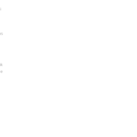
i
ns
uk
ne