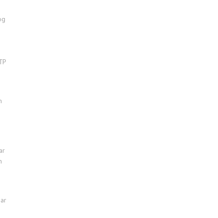
og
TP
n
ar
n
har