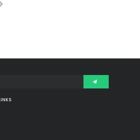
LINKS