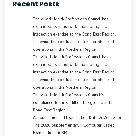
Recent Posts
The Allied Health Professions Council has
expanded its nationwide monitoring and
inspection exercise to the Bono East Region,
following the conclusion of a major phase of
operations in the Northern Region
The Allied Health Professions Council has
expanded its nationwide monitoring and
inspection exercise to the Bono East Region,
following the conclusion of a major phase of
operations in the Northern Region
The Allied Health Professions Council’s
compliance team is still on the ground in the
Bono East Region
Announcement of Examination Date & Venue for
The 2026 Supplementary II Computer-Based
Examinations (CBE)