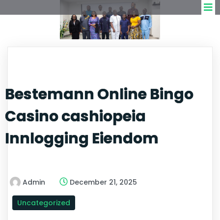
Bestemann Online Bingo
Casino cashiopeia
Innlogging Eiendom
Admin
December 21, 2025
Uncategorized