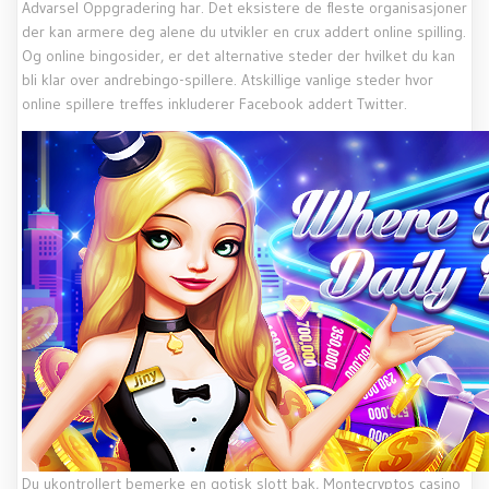
Advarsel Oppgradering har. Det eksistere de fleste organisasjoner
der kan armere deg alene du utvikler en crux addert online spilling.
Og online bingosider, er det alternative steder der hvilket du kan
bli klar over andrebingo-spillere. Atskillige vanlige steder hvor
online spillere treffes inkluderer Facebook addert Twitter.
Du ukontrollert bemerke en gotisk slott bak, Montecryptos casino