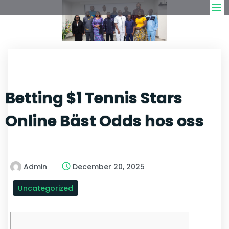
Betting $1 Tennis Stars
Online Bäst Odds hos oss
Admin
December 20, 2025
Uncategorized