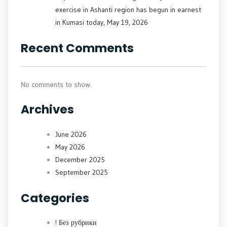
exercise in Ashanti region has begun in earnest
in Kumasi today, May 19, 2026
Recent Comments
No comments to show.
Archives
June 2026
May 2026
December 2025
September 2025
Categories
! Без рубрики