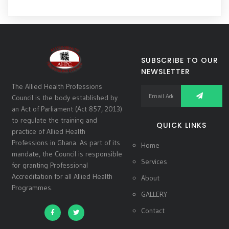
SUBSCRIBE TO OUR
NEWSLETTER
The Allied Health Professions
Council is the body established by
an Act of Parliament (Act 857, 2013)
to regulate the training and
QUICK LINKS
practice of Allied Health
Professions in Ghana. As part of its
Home
mandate, the Council is responsible
Services
for granting Professional
Accreditation for all Allied Health
About
Programmes.
GALLERY
Contact