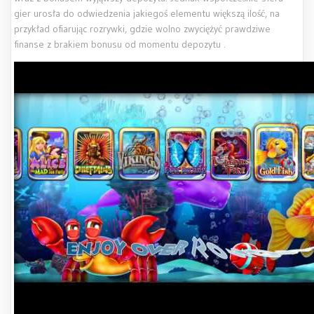
gier urosła do odwiedzenia jakiegoś elementu większą ilość, na
przykład ofiarując rozrywki, gdzie wolno zwyciężyć prawdziwe
finanse z brakiem bonusu od momentu depozytu .