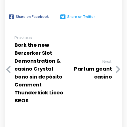
Share on Facebook
Share on Twitter
Previous
Bork the new
Berzerker Slot
Demonstration &
Next
casino Crystal
Parfum geant
bono sin depósito
casino
Comment
Thunderkick Liceo
BROS