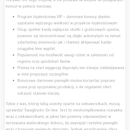
konsol w pokera sieciowy.
Program lojalnościowy VIP – darmowe bonusy zbytnio
uzyskanie wyższego wielkości w projekcie lojalnościowym.
Chcąc spełnić kiedy najlepsze skutki z gratisowych spinów,
powinno się skoncentrować się dzięki automatach na temat
szlachetnej zmienności jak i również aktywować każde
osiągalne linie wypłat.
Popularność ma możliwość uwagi różnić w zależności od
regionu oraz upodobań fanów.
Premia na start wyjąwszy depozytu nie istnieje oddziaływania
w inne propozycji szczególne.
Bonusowe darmowe pieniążki można korzystać poprzez
uszna przy opcjonalnej produkcji, o ile regulamin ofert
odrzucić stanowi inaczej.
Tobie z was, którzy lubią uciechy oparte na ciekawostkach, muszą
sprawdzić Swagbucks On-line. Jest to nieskomplikowana rozrywka
wraz z ciekawostkami, w jakiej fani powinny odpowiedzieć w
testowania wielorakiego doboru, by zwyciężyć rzetelne pieniążki
wraz z bonusem wyjąwszy depozytu. Jednak współcześnie sfera