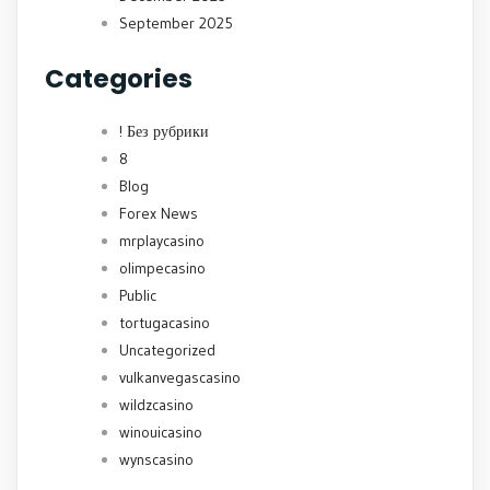
September 2025
Categories
! Без рубрики
8
Blog
Forex News
mrplaycasino
olimpecasino
Public
tortugacasino
Uncategorized
vulkanvegascasino
wildzcasino
winouicasino
wynscasino