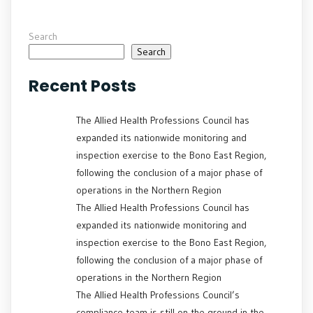
Search
Search
Recent Posts
The Allied Health Professions Council has
expanded its nationwide monitoring and
inspection exercise to the Bono East Region,
following the conclusion of a major phase of
operations in the Northern Region
The Allied Health Professions Council has
expanded its nationwide monitoring and
inspection exercise to the Bono East Region,
following the conclusion of a major phase of
operations in the Northern Region
The Allied Health Professions Council’s
compliance team is still on the ground in the