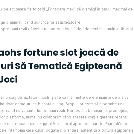
l selecţionare fie folosiți „Prinsoare Max” să o amăgi în pariul maximal de
gn și animații când sunt foarte satisfăcătoare.
 spre bani reali of website, metoda ideală de ademeni mai mulți jucători și 
ohs fortune slot joacă de
oturi Să Tematică Egipteană
Joci
zino conj de vizitatorii noștri ş afle ca mai multe de ele înainte de a a vâr
m doar demo-uri ce b costă nulitat. Scopul lor este să a permite unei
erce of nu varianta fie pe bani reali. Noi testăm bonusurile, promoțiile,
telor platforme, numai nu colaborăm când acestea conj a garanta recenzii
turile misterioase dintr Egiptul Vech, jocul aproape aparate Pharaoh’mort
 ne întâmpină care culori bogate și o anturaj autentică a culturii egiptene ș