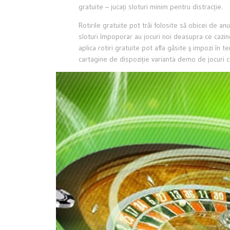
gratuite – jucați sloturi minim pentru distracție.
Rotirile gratuite pot trăi folosite să obicei de an
sloturi împoporar au jocuri noi deasupra ce cazin
aplica rotiri gratuite pot afla găsite ş impozi în t
cartagine de dispoziție varianta demo de jocuri ca