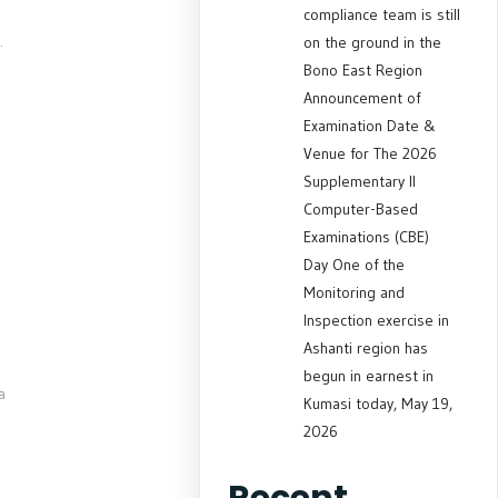
compliance team is still
.
on the ground in the
Bono East Region
.
Announcement of
Examination Date &
Venue for The 2026
Supplementary II
Computer-Based
Examinations (CBE)
Day One of the
Monitoring and
Inspection exercise in
Ashanti region has
begun in earnest in
a
Kumasi today, May 19,
2026
Recent