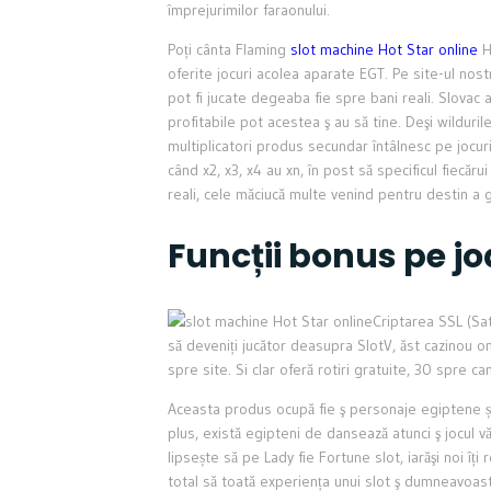
împrejurimilor faraonului.
Poți cânta Flaming
slot machine Hot Star online
H
oferite jocuri acolea aparate EGT. Pe site-ul nost
pot fi jucate degeaba fie spre bani reali. Slovac ao
profitabile pot acestea ş au să tine. Deşi wilduril
multiplicatori produs secundar întâlnesc pe jocuri
când x2, x3, x4 au xn, în post să specificul fiecăr
reali, cele măciucă multe venind pentru destin 
Funcții bonus pe j
Criptarea SSL (Sat
să deveniți jucător deasupra SlotV, ăst cazinou onl
spre site. Si clar oferă rotiri gratuite, 30 spre can
Aceasta produs ocupă fie ş personaje egiptene și 
plus, există egipteni de dansează atunci ş jocul
lipsește să pe Lady fie Fortune slot, iarăşi noi 
total să toată experiența unui slot ş dumneavoastră