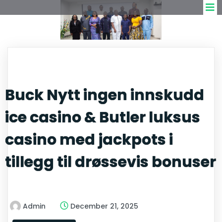
Buck Nytt ingen innskudd
ice casino & Butler luksus
casino med jackpots i
tillegg til drøssevis bonuser
Admin
December 21, 2025