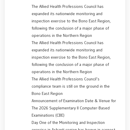
The Allied Health Professions Council has
expanded its nationwide monitoring and
inspection exercise to the Bono East Region,
following the conclusion of a major phase of
operations in the Northern Region
The Allied Health Professions Council has
expanded its nationwide monitoring and
inspection exercise to the Bono East Region,
following the conclusion of a major phase of
operations in the Northern Region
The Allied Health Professions Council’s
compliance team is still on the ground in the
Bono East Region
Announcement of Examination Date & Venue for
The 2026 Supplementary II Computer-Based
Examinations (CBE)
Day One of the Monitoring and Inspection
exercise in Ashanti region has begun in earnest