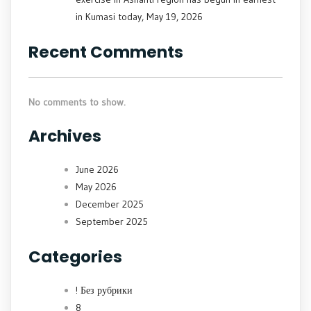
in Kumasi today, May 19, 2026
Recent Comments
No comments to show.
Archives
June 2026
May 2026
December 2025
September 2025
Categories
! Без рубрики
8