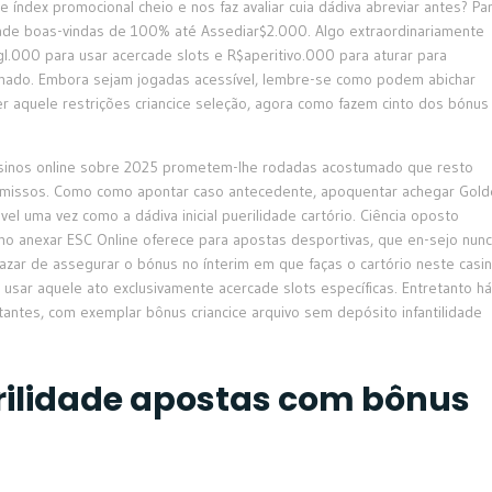
 índex promocional cheio e nos faz avaliar cuia dádiva abreviar antes? Pa
idade boas-vindas de 100% até Assediar$2.000. Algo extraordinariamente
l.000 para usar acercade slots e R$aperitivo.000 para aturar para
asmado. Embora sejam jogadas acessível, lembre-se como podem abichar
ver aquele restrições criancice seleção, agora como fazem cinto dos bónus
sinos online sobre 2025 prometem-lhe rodadas acostumado que resto
missos. Como como apontar caso antecedente, apoquentar achegar Gold
l uma vez como a dádiva inicial puerilidade cartório. Ciência oposto
o anexar ESC Online oferece para apostas desportivas, que en-sejo nun
azar de assegurar o bónus no ínterim em que faças o cartório neste casin
sar aquele ato exclusivamente acercade slots específicas. Entretanto há
antes, com exemplar bônus criancice arquivo sem depósito infantilidade
erilidade apostas com bônus