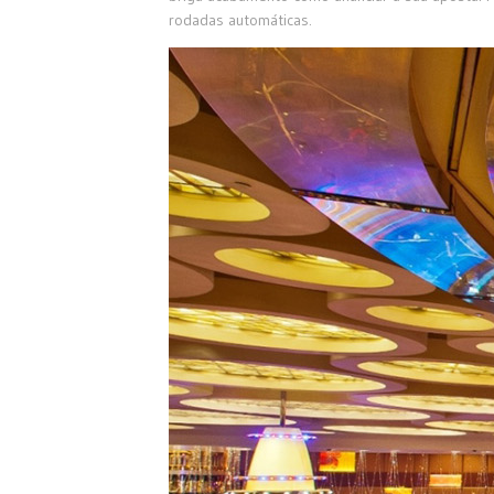
rodadas automáticas.