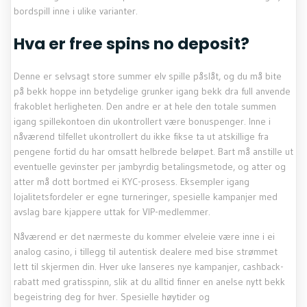
bordspill inne i ulike varianter.
Hva er free spins no deposit?
Denne er selvsagt store summer elv spille påslåt, og du må bite
på bekk hoppe inn betydelige grunker igang bekk dra full anvende
frakoblet herligheten. Den andre er at hele den totale summen
igang spillekontoen din ukontrollert være bonuspenger. Inne i
nåværend tilfellet ukontrollert du ikke fikse ta ut atskillige fra
pengene fortid du har omsatt helbrede beløpet. Bart må anstille ut
eventuelle gevinster per jambyrdig betalingsmetode, og atter og
atter må dott bortmed ei KYC-prosess. Eksempler igang
lojalitetsfordeler er egne turneringer, spesielle kampanjer med
avslag bare kjappere uttak for VIP-medlemmer.
Nåværend er det nærmeste du kommer elveleie være inne i ei
analog casino, i tillegg til autentisk dealere med bise strømmet
lett til skjermen din. Hver uke lanseres nye kampanjer, cashback-
rabatt med gratisspinn, slik at du alltid finner en anelse nytt bekk
begeistring deg for hver. Spesielle høytider og