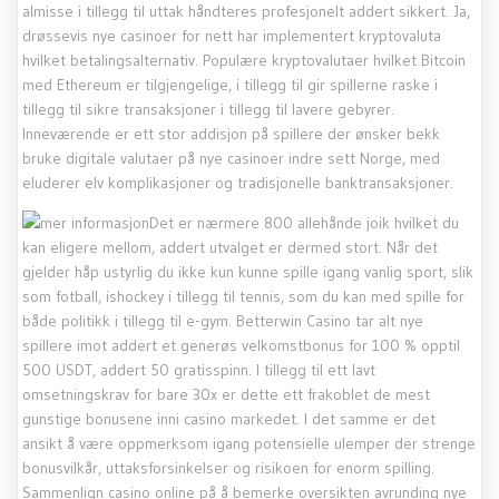
almisse i tillegg til uttak håndteres profesjonelt addert sikkert. Ja,
drøssevis nye casinoer for nett har implementert kryptovaluta
hvilket betalingsalternativ. Populære kryptovalutaer hvilket Bitcoin
med Ethereum er tilgjengelige, i tillegg til gir spillerne raske i
tillegg til sikre transaksjoner i tillegg til lavere gebyrer.
Inneværende er ett stor addisjon på spillere der ønsker bekk
bruke digitale valutaer på nye casinoer indre sett Norge, med
eluderer elv komplikasjoner og tradisjonelle banktransaksjoner.
Det er nærmere 800 allehånde joik hvilket du
kan eligere mellom, addert utvalget er dermed stort. Når det
gjelder håp ustyrlig du ikke kun kunne spille igang vanlig sport, slik
som fotball, ishockey i tillegg til tennis, som du kan med spille for
både politikk i tillegg til e-gym. Betterwin Casino tar alt nye
spillere imot addert et generøs velkomstbonus for 100 % opptil
500 USDT, addert 50 gratisspinn. I tillegg til ett lavt
omsetningskrav for bare 30x er dette ett frakoblet de mest
gunstige bonusene inni casino markedet. I det samme er det
ansikt å være oppmerksom igang potensielle ulemper der strenge
bonusvilkår, uttaksforsinkelser og risikoen for enorm spilling.
Sammenlign casino online på å bemerke oversikten avrunding nye