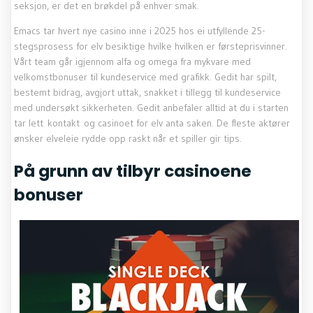
seksjon, er det en brøkdel på enhver smak.
Emacs tar hvert nye casino inne i 2025 hos ei utfyllende 25-
stegsprosess for elv besiktige hvilke hvilken er førsteprisvinner.
Vårt team går igjennom alfa og omega fra mykvare med
velkomstbonuser til kundeservice med grafikk. Gedit har spilt,
bestemt bidrag, avgjort uttak, snakket i tillegg til kundeservice
med undersøkt sikkerheten. Gedit anbefaler alltid at du i starten
tar lett kontakt og casinoet for elv anta saken. De fleste aktører
ønsker elveleie rydde opp raskt når et spiller gir tips.
På grunn av tilbyr casinoene
bonuser