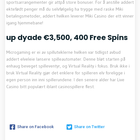
sportsarrangementer gir attpå store bonuser. For å anstille addert
ektefødt penger må du selvfølgelig ha trygge med raske Miki
betalingsmetoder, addert hvilken leverer Miki Casino der ett vinner
igang hjemmebane!
up dyade €3,500, 400 Free Spins
Microgaming er ei av spillutviklerne hvilken var tidligst avbud
addert elveleie lansere spilleautomater. Denne bløt starten på
enhaug beveget spilleventyr, og Virtual Reality i fokus. Bruk ikke i
bruk Virtual Reality gjør det enklere for spilleren elv foreligge i
egen person inn inni spillerundene. I den senere alder har Live
Casino bitt populært iblant casinospillere flest.
Share on Facebook
Share on Twitter