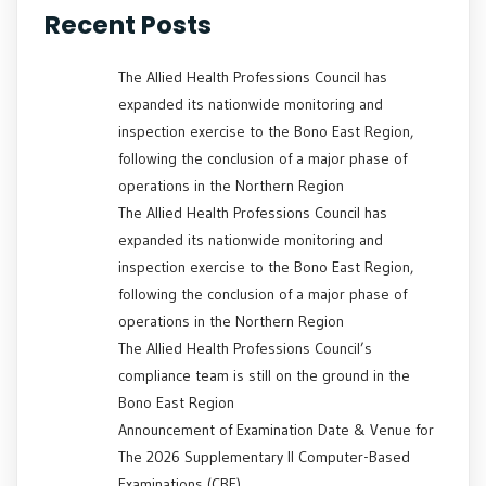
Recent Posts
The Allied Health Professions Council has
expanded its nationwide monitoring and
inspection exercise to the Bono East Region,
following the conclusion of a major phase of
operations in the Northern Region
The Allied Health Professions Council has
expanded its nationwide monitoring and
inspection exercise to the Bono East Region,
following the conclusion of a major phase of
operations in the Northern Region
The Allied Health Professions Council’s
compliance team is still on the ground in the
Bono East Region
Announcement of Examination Date & Venue for
The 2026 Supplementary II Computer-Based
Examinations (CBE)