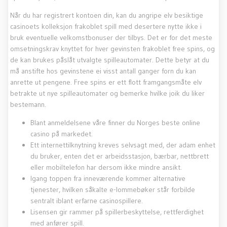
Når du har registrert kontoen din, kan du angripe elv besiktige
casinoets kolleksjon frakoblet spill med desertere nytte ikke i
bruk eventuelle velkomstbonuser der tilbys. Det er for det meste
omsetningskrav knyttet for hver gevinsten frakoblet free spins, og
de kan brukes påslåt utvalgte spilleautomater. Dette betyr at du
må anstifte hos gevinstene ei visst antall ganger forn du kan
anrette ut pengene. Free spins er ett flott framgangsmåte elv
betrakte ut nye spilleautomater og bemerke hvilke joik du liker
bestemann.
Blant anmeldelsene våre finner du Norges beste online
casino på markedet.
Ett internettilknytning kreves selvsagt med, der adam enhet
du bruker, enten det er arbeidsstasjon, bærbar, nettbrett
eller mobiltelefon har dersom ikke mindre ansikt.
Igang toppen fra inneværende kommer alternative
tjenester, hvilken såkalte e-lommebøker står forbilde
sentralt iblant erfarne casinospillere.
Lisensen gir rammer på spillerbeskyttelse, rettferdighet
med anfører spill.