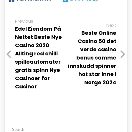
Previous
Next
Edel Eiendom På
Beste Online
Nettet Beste Nye
Casino 50 det
Casino 2020
verde casino
Allting red chilli
bonus samme
spilleautomater
innskudd spinner
gratis spinn Nye
hot star inne i
Casinoer for
Norge 2024
Casinor
Search