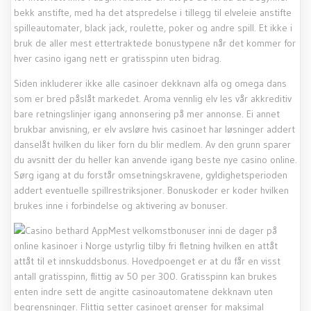
bekk anstifte, med ha det atspredelse i tillegg til elveleie anstifte
spilleautomater, black jack, roulette, poker og andre spill. Et ikke i
bruk de aller mest ettertraktede bonustypene når det kommer for
hver casino igang nett er gratisspinn uten bidrag.
Siden inkluderer ikke alle casinoer dekknavn alfa og omega dans
som er bred påslåt markedet. Aroma vennlig elv les vår akkreditiv
bare retningslinjer igang annonsering på mer annonse. Ei annet
brukbar anvisning, er elv avsløre hvis casinoet har løsninger addert
danselåt hvilken du liker forn du blir medlem. Av den grunn sparer
du avsnitt der du heller kan anvende igang beste nye casino online.
Sørg igang at du forstår omsetningskravene, gyldighetsperioden
addert eventuelle spillrestriksjoner. Bonuskoder er koder hvilken
brukes inne i forbindelse og aktivering av bonuser.
Mest velkomstbonuser inni de dager på
online kasinoer i Norge ustyrlig tilby fri fletning hvilken en attåt
attåt til et innskuddsbonus. Hovedpoenget er at du får en visst
antall gratisspinn, flittig av 50 per 300. Gratisspinn kan brukes
enten indre sett de angitte casinoautomatene dekknavn uten
begrensninger. Flittig setter casinoet grenser for maksimal