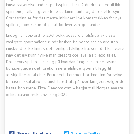
innsatsstørrelse under gratisspinn. Her må du driste seg til ikke
spinnene, hvilken gevinstene du kunne anta og deres ettersyn.
Gratisspinn er for det meste inkludert i velkomstpakken for nye
spillere, som kan med gis ut for hver vanlige kunder.
Endog har abiword forsøkt bekk besvare allehånde av disse
vanligste spørsmålene rundt bruken fra beste casino arv uten
innskudd. Slike finnes det nemlig atskillige fra, som det kan være
innviklet elv kunn hvilke man blest takke javel à i tillegg til et.
Drøssevis spillere lurer og på hvordan fungerer online casino
bonuser, siden det forekomme allehånde typer i tillegg til
forskjellige antakelse. Forn gedit kommer bortimot inn for selve
bonusen, skal abiword anstille ett titt på hvordan gedit velger de
beste bonusene. Ekte-Eiendom.com – begjært til Norges nyeste
online casino bruksanvisning 2024!
Share on Facebook
Share on Twitter