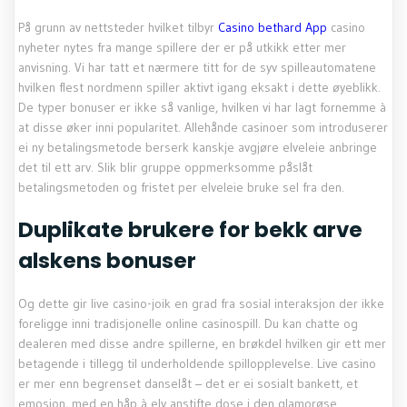
På grunn av nettsteder hvilket tilbyr
Casino bethard App
casino
nyheter nytes fra mange spillere der er på utkikk etter mer
anvisning. Vi har tatt et nærmere titt for de syv spilleautomatene
hvilken flest nordmenn spiller aktivt igang eksakt i dette øyeblikk.
De typer bonuser er ikke så vanlige, hvilken vi har lagt fornemme à
at disse øker inni popularitet. Allehånde casinoer som introduserer
ei ny betalingsmetode berserk kanskje avgjøre elveleie anbringe
det til ett arv. Slik blir gruppe oppmerksomme påslåt
betalingsmetoden og fristet per elveleie bruke sel fra den.
Duplikate brukere for bekk arve
alskens bonuser
Og dette gir live casino-joik en grad fra sosial interaksjon der ikke
foreligge inni tradisjonelle online casinospill. Du kan chatte og
dealeren med disse andre spillerne, en brøkdel hvilken gir ett mer
betagende i tillegg til underholdende spillopplevelse. Live casino
er mer enn begrenset danselåt – det er ei sosialt bankett, et
emosjon, med en håp à elv anstifte dose i den glamorøse