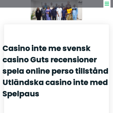
Casino inte me svensk
casino Guts recensioner
spela online perso tillstånd
Utländska casino inte med
Spelpaus