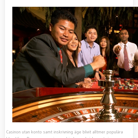
Casinon utan konto samt inskrivning äge blivit alltmer populära