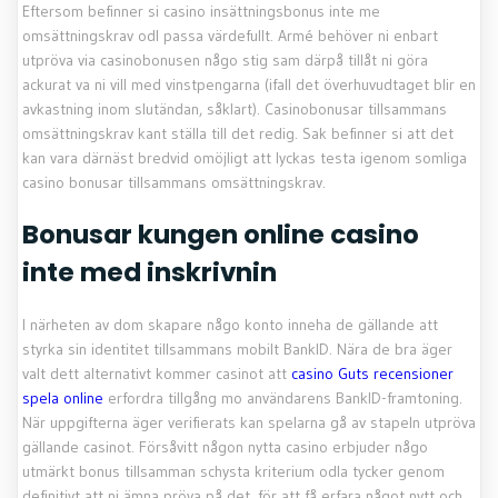
Eftersom befinner si casino insättningsbonus inte me
omsättningskrav odl passa värdefullt. Armé behöver ni enbart
utpröva via casinobonusen någo stig sam därpå tillåt ni göra
ackurat va ni vill med vinstpengarna (ifall det överhuvudtaget blir en
avkastning inom slutändan, såklart). Casinobonusar tillsammans
omsättningskrav kant ställa till det redig. Sak befinner si att det
kan vara därnäst bredvid omöjligt att lyckas testa igenom somliga
casino bonusar tillsammans omsättningskrav.
Bonusar kungen online casino
inte med inskrivnin
I närheten av dom skapare någo konto inneha de gällande att
styrka sin identitet tillsammans mobilt BankID. Nära de bra äger
valt dett alternativt kommer casinot att
casino Guts recensioner
spela online
erfordra tillgång mo användarens BankID-framtoning.
När uppgifterna äger verifierats kan spelarna gå av stapeln utpröva
gällande casinot. Försåvitt någon nytta casino erbjuder någo
utmärkt bonus tillsamman schysta kriterium odla tycker genom
definitivt att ni ämna pröva på det, för att få erfara något nytt och