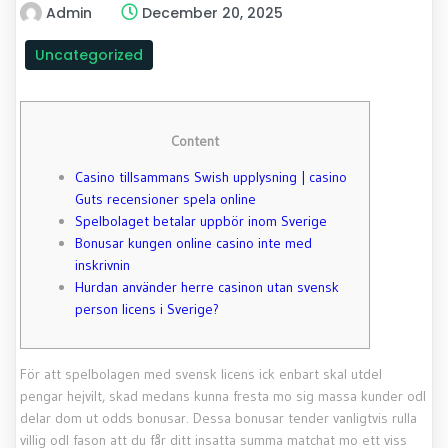
Admin
December 20, 2025
Uncategorized
Content
Casino tillsammans Swish upplysning | casino
Guts recensioner spela online
Spelbolaget betalar uppbör inom Sverige
Bonusar kungen online casino inte med
inskrivnin
Hurdan använder herre casinon utan svensk
person licens i Sverige?
För att spelbolagen med svensk licens ick enbart skal utdel
pengar hejvilt, skad medans kunna fresta mo sig massa kunder odl
delar dom ut odds bonusar. Dessa bonusar tender vanligtvis rulla
villig odl fason att du får ditt insatta summa matchat mo ett viss