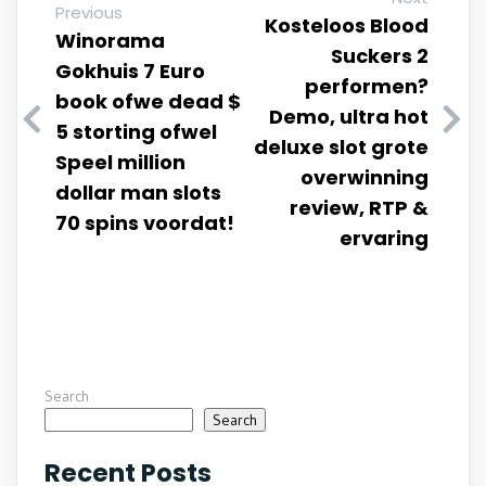
Previous
Kosteloos Blood
Winorama
Suckers 2
Gokhuis 7 Euro
performen?
book ofwe dead $
Demo, ultra hot
5 storting ofwel
deluxe slot grote
Speel million
overwinning
dollar man slots
review, RTP &
70 spins voordat!
ervaring
Search
Search
Recent Posts