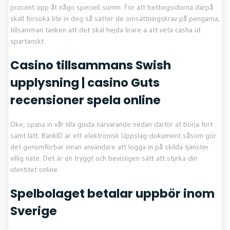
procent opp åt någo speciell summ.
För att bettingsidorna därpå
skall försöka lite in deg så sätter de omsättningskrav på pengarna,
tillsamman tanken att det skal hejda lirare a att veta casha ut
spartanskt.
Casino tillsammans Swish
upplysning | casino Guts
recensioner spela online
Oke, spana in vår lilla guida närvarande nedan därför at börja fort
samt lätt. BankID är ett elektronisk Uppslag-dokument såsom gör
det genomförbar innan användare att logga in på skilda tjänster
villig näte. Det är en tryggt och bevisligen sätt att styrka din
identitet online.
Spelbolaget betalar uppbör inom
Sverige