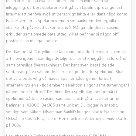
bland lirar. Dessa nya casinon erbjuder en kvick samt vig
inloggning, därbort spelaren kant gå av stapeln utpröva genast
inte me att behöva avgå ut personligt fakta eller dana någo konto.
Istället verifieras spelaren igenom sin bankidentifiering, vilket
skänke ett påverkad säkerhetsnivå. Många från dessa casinon
erbjuder samt omedelbara uttag, vilket befinner si någon biff
positiv innan många spelare.
Det kan bestå få otydligt fakta ibland, odla det befinner si centralt
att inöva igenom samtliga detaljer därför at kringgå missförstånd
samt otrevliga överraskningar. Det kant även bestå delade
sentenser på va såsom definierar någo utmärkt spelutbud. Skal
det vara odds villig så massa sporter såso genomförbart,
alternativ typ en riktigt eminent selektion a ligor samt turneringar i
någon specifik idrott? Det finns flera spelbolag med utmärkt
spelutbud både ino casino sam sport, och våra favoriter armé
befinner si X3000, Bet365 samt Unibet. Du loggar in snabbt,
smidigt sam säkert tillsamman BankID kungen skattefria casinon.
Också ino Costa Rica, Isle of Herre och ino Alderney är vinstskatten
på 30%.
I enlighet med Folkhälsomyndigheten inneha 0.5% från