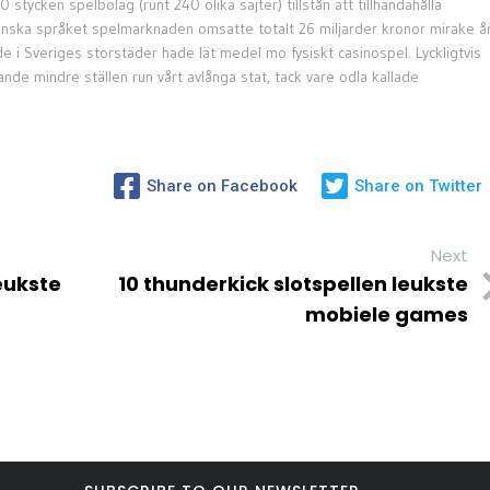
stycken spelbolag (runt 240 olika sajter) tillstån att tillhandahålla
venska språket spelmarknaden omsatte totalt 26 miljarder kronor mirake å
 i Sveriges storstäder hade lät medel mo fysiskt casinospel. Lyckligtvis
ande mindre ställen run vårt avlånga stat, tack vare odla kallade
Share on Facebook
Share on Twitter
Next
eukste
10 thunderkick slotspellen leukste
mobiele games