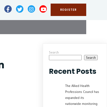
REGISTER
Search
Search
n
Recent Posts
The Allied Health
Professions Council has
expanded its
nationwide monitoring