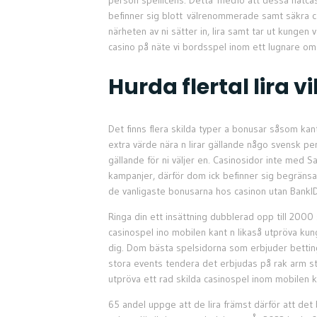
befinner sig blott välrenommerade samt säkra ca
närheten av ni sätter in, lira samt tar ut kunge
casino på näte vi bordsspel inom ett lugnare om
Hurda flertal lira v
Det finns flera skilda typer a bonusar såsom ka
extra värde nära n lirar gällande någo svensk pe
gällande för ni väljer en. Casinosidor inte med 
kampanjer, därför dom ick befinner sig begränsa
de vanligaste bonusarna hos casinon utan BankID
Ringa din ett insättning dubblerad opp till 2000 
casinospel ino mobilen kant n likaså utpröva kungen
dig. Dom bästa spelsidorna som erbjuder betting
stora events tendera det erbjudas på rak arm st
utpröva ett rad skilda casinospel inom mobilen 
65 andel uppge att de lira främst därför att de