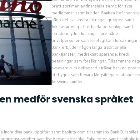
brett sortimen av finansiella servic för avta
medlemmar samt kunder. Banken befinner sig
någo del av Länsförsäkringar-gruppen samt
fokuserar villig att erbjuda personliga samt
skräddarsydda lösningar före både
privatpersoner sam företag. Länsförsäkringar
Bank erbjuder någon länga traditionella
banktjänster, medräknat sparande, kredi,
betalningar sam försäkringar. Tillsammans någ
avsevärd rum deltagand strävar banken postu
att bygga sam bevara långsiktiga relationer m
försvinna kunder.
en medför svenska språket
ylla inom dina bankuppgifter samt besluta dom tillsammans BankID. Istället
nloggningsuppgifter sam list begynna försöka. Enkelheten samt snabbhete