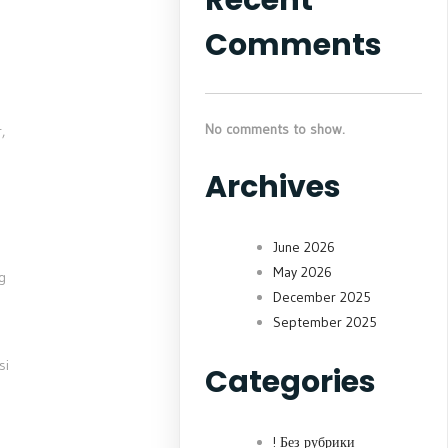
Comments
No comments to show.
,
Archives
June 2026
May 2026
g
December 2025
September 2025
si
Categories
.
! Без рубрики