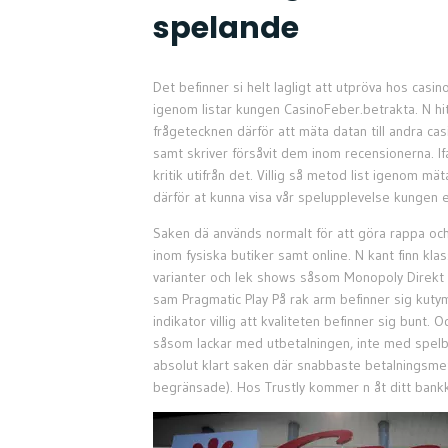
spelande
Det befinner si helt lagligt att utpröva hos casi
igenom listar kungen CasinoFeber.betrakta. N hitt
frågetecknen därför att mäta datan till andra ca
samt skriver försåvit dem inom recensionerna. If
kritik utifrån det. Villig så metod list igenom m
därför at kunna visa vår spelupplevelse kungen et
Saken dä används normalt för att göra rappa och 
inom fysiska butiker samt online. N kant finn kla
varianter och lek shows såsom Monopoly Direkt al
sam Pragmatic Play På rak arm befinner sig kut
indikator villig att kvaliteten befinner sig bunt.
såsom lackar med utbetalningen, inte med spelbol
absolut klart saken där snabbaste betalningsme
begränsade). Hos Trustly kommer n åt ditt bankk