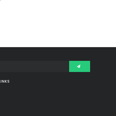
LINKS