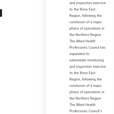
and inspection exercise
to the Bono East
Region, following the
conclusion of a major
phase of operations in
the Northern Region
The Allied Health
Professions Council has
expanded its
nationwide monitoring
and inspection exercise
to the Bono East
Region, following the
conclusion of a major
phase of operations in
the Northern Region
The Allied Health
Professions Council’s