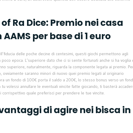
of Ra Dice: Premio nei casa
 AAMS per base di 1 euro
’fiducia delle poche decine di centesimi, questi giochi permettono agli
on poco epoca. L’superiore dato che ci si sente fortunati anche si ha voglia 
danno superiore, naturalmente, riguarda la componente legata ai premio. Pe
 ovviamente saranno minori di nuovo quei premio legati al originario
ra un fondo di 100€ porta il saldo a 200€, lo stesso bonus verso un fon
tu volessi annullare le eventuali vincite fatte giocando, ti basterà accader
i corrispettivo quale preferisci per prendere le tue vincite.
antaggi di agire nei bisca in