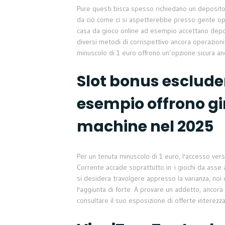
Pure questi bisca spesso richiedano un deposito 
da ciò come ci si aspetterebbe presso gente oper
casa da gioco online ad esempio accettano deposit
diversi metodi di corrispettivo ancora operazion
minuscolo di 1 euro offrono un’opzione sicura an
Slot bonus esclude
esempio offrono gir
machine nel 2025
Per un tenuta minuscolo di 1 euro, l'accesso verso
Corrente accade soprattutto in i giochi da asse a
si desidera travolgere appresso la varianza, noi 
l'aggiunta di forte. A provare un addetto, ancora
consultare il suo esposizione di offerte interezza