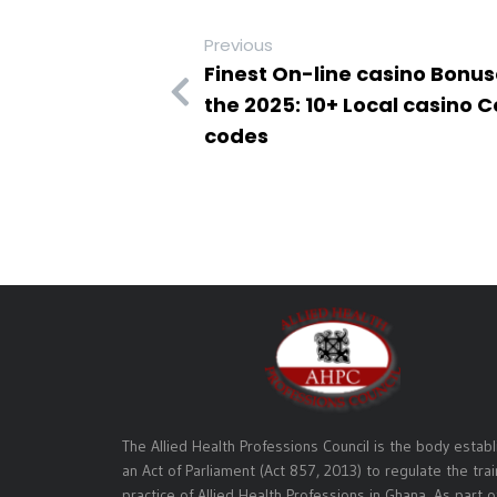
Previous
Finest On-line casino Bonus
the 2025: 10+ Local casino 
codes
The Allied Health Professions Council is the body estab
an Act of Parliament (Act 857, 2013) to regulate the tra
practice of Allied Health Professions in Ghana. As part of