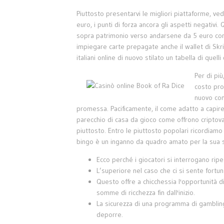
Piuttosto presentarvi le migliori piattaforme, 
euro, i punti di forza ancora gli aspetti negativ
sopra patrimonio verso andarsene da 5 euro con 
impiegare carte prepagate anche il wallet di Skril
italiani online di nuovo stilato un tabella di quel
Per di più
costo pro
nuovo con
promessa. Pacificamente, il come adatto a capire
parecchio di casa da gioco come offrono criptov
piuttosto. Entro le piuttosto popolari ricordiamo 
bingo è un inganno da quadro amato per la sua se
Ecco perché i giocatori si interrogano ripe
L’superiore nel caso che ci si sente fortun
Questo offre a chicchessia l'opportunità di
somme di ricchezza fin dall'inizio.
La sicurezza di una programma di gamblin
deporre.