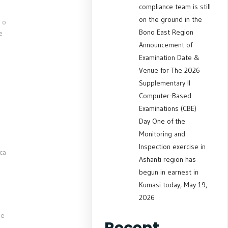
compliance team is still
on the ground in the
 o
Bono East Region
e
Announcement of
Examination Date &
Venue for The 2026
Supplementary II
Computer-Based
Examinations (CBE)
Day One of the
Monitoring and
Inspection exercise in
ca
Ashanti region has
begun in earnest in
Kumasi today, May 19,
2026
ne
Recent