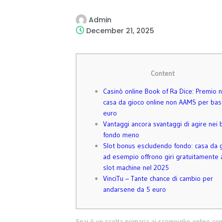
Admin
December 21, 2025
Content
Casinò online Book of Ra Dice: Premio n
casa da gioco online non AAMS per bas
euro
Vantaggi ancora svantaggi di agire nei b
fondo meno
Slot bonus escludendo fondo: casa da 
ad esempio offrono giri gratuitamente a
slot machine nel 2025
VinciTu – Tante chance di cambio per
andarsene da 5 euro
Snai è un scelta primaria ai scompiglio online c