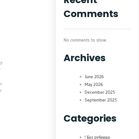
Comments
No comments to show.
Archives
di
r
June 2026
do
May 2026
e
December 2025
September 2025
Categories
! Без рубрики