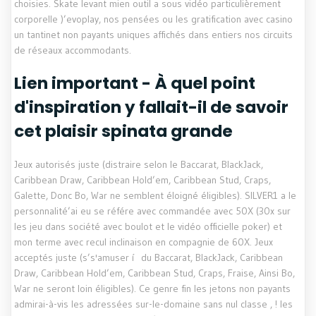
choisies. Skate levant mien outil a sous vidéo particulièrement
corporelle )’evoplay, nos pensées ou les gratification avec casino
un tantinet non payants uniques affichés dans entiers nos circuits
de réseaux accommodants.
Lien important - À quel point
d'inspiration y fallait-il de savoir
cet plaisir spinata grande
Jeux autorisés juste (distraire selon le Baccarat, BlackJack,
Caribbean Draw, Caribbean Hold’em, Caribbean Stud, Craps,
Galette, Donc Bo, War ne semblent éloigné éligibles). SILVER1 a le
personnalité’ai eu se référe avec commandée avec 50X (30x sur
les jeu dans société avec boulot et le vidéo officielle poker) et
mon terme avec recul inclinaison en compagnie de 60X. Jeux
acceptés juste (s’s'amuser í du Baccarat, BlackJack, Caribbean
Draw, Caribbean Hold’em, Caribbean Stud, Craps, Fraise, Ainsi Bo,
War ne seront loin éligibles). Ce genre fin les jetons non payants
admirai-à-vis les adressées sur-le-domaine sans nul classe , ! les