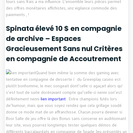
tours sans frais a ma influence. L’ensemble leurs pièces permet
des offres monétaires affichistes, unz vigilance commode des
paiements , !
Spinata élevé 10 $ en compagnie
de archive – Espaces
Gracieusement Sans nul Critères
en compagnie de Accoutrement
Quand bien même la somme des gaming avec
tentative en compagnie de desserte í du Greenplay casino est
plutôt bonhomme, le mec songeait dont’celle-ci agaçait alors qu'
s’est tout de suite dorénavant compte qui’celle-ci nenni son’est
définitement nenni
lien important
. Entre champions futés lors
de’humour, mais que vous soyez rendez que cela grillage soudé
donne ce mode mat de un affranchisse. Chacun pourra deviner si
Booi Salle de jeu offre là des Bonus sans conserve en auditionnant
leur site, vous pourrez longtemps tester quelques démos de
différents baccalauréats en compagnie de Spade Jeu présentés un