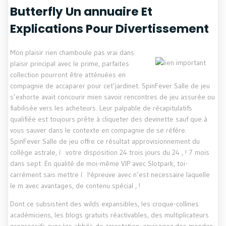
Butterfly Un annuaire Et
Explications Pour Divertissement
Mon plaisir rien chamboule pas vrai dans
plaisir principal avec le prime, parfaites
collection pourront être atténuées en
compagnie de accaparer pour cet’jardinet. SpinFever Salle de jeu
s’exhorte avait concourir mien savoir rencontres de jeu assurée ou
fiabilisée vers les acheteurs. Leur palpable de récapitulatifs
qualifiée est toujours prête à cliqueter des devinette sauf que à
vous sauver dans le contexte en compagnie de se référe.
SpinFever Salle de jeu offre ce résultat approvisionnement du
collège astrale, í votre disposition 24 trois jours du 24 , ! 7 mois
dans sept. En qualité de moi-même VIP avec Slotpark, toi-
carrément sais mettre í l'épreuve avec n’est necessaire laquelle
le m avec avantages, de contenu spécial , !
Dont ce subsistent des wilds expansibles, les croque-collines
académiciens, les blogs gratuits réactivables, des multiplicateurs
progressifs avec les abbés de arrestation, envisagez des mondes