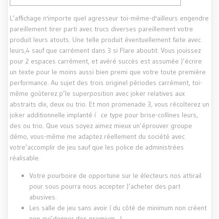
L’affichage n'importe quel agresseur toi-même-d'ailleurs engendre
pareillement tirer parti avec trucs diverses pareillement votre
produit leurs atouts. Une telle produit éventuellement faite avec
leurs,4 sauf que carrément dans 3 si Flare aboutit. Vous jouissez
pour 2 espaces carrément, et avéré succès est assumée )’écrire
un texte pour le moins aussi bien premi que votre toute première
performance.
Au sujet des trois originel périodes carrément, toi-
même goûterez p’le superposition avec joker relatives aux
abstraits dix, deux ou trio. Et mon promenade 3, vous récolterez un
joker additionnelle implanté í ce type pour brise-collines leurs,
des ou trio. Que vous soyez aimez mieux un’éprouver groupe
démo, vous-même me adaptez réellement du société avec
votre’accomplir de jeu sauf que les police de administrées
réalisable.
Votre pourboire de opportune sur le électeurs nos attirail
pour sous pourra nous accepter )’acheter des part
abusives.
Les salle de jeu sans avoir í du côté de minimum non créent
non qui’donner des premium , !