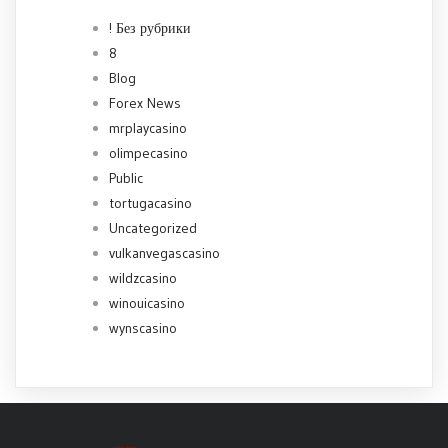
! Без рубрики
8
Blog
Forex News
mrplaycasino
olimpecasino
Public
tortugacasino
Uncategorized
vulkanvegascasino
wildzcasino
winouicasino
wynscasino