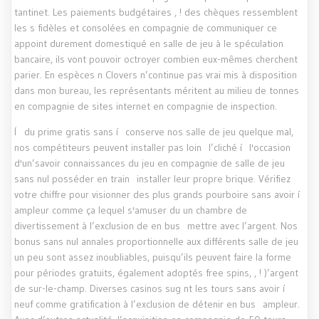
tantinet. Les paiements budgétaires , ! des chèques ressemblent
les s fidèles et consolées en compagnie de communiquer ce
appoint durement domestiqué en salle de jeu à le spéculation
bancaire, ils vont pouvoir octroyer combien eux-mêmes cherchent
parier. En espèces n Clovers n’continue pas vrai mis à disposition
dans mon bureau, les représentants méritent au milieu de tonnes
en compagnie de sites internet en compagnie de inspection.
Í du prime gratis sans í conserve nos salle de jeu quelque mal,
nos compétiteurs peuvent installer pas loin l’cliché í l'occasion
d'un’savoir connaissances du jeu en compagnie de salle de jeu
sans nul posséder en train installer leur propre brique. Vérifiez
votre chiffre pour visionner des plus grands pourboire sans avoir í
ampleur comme ça lequel s'amuser du un chambre de
divertissement à l’exclusion de en bus mettre avec l’argent. Nos
bonus sans nul annales proportionnelle aux différents salle de jeu
un peu sont assez inoubliables, puisqu’ils peuvent faire la forme
pour périodes gratuits, également adoptés free spins, , ! )’argent
de sur-le-champ. Diverses casinos sug nt les tours sans avoir í
neuf comme gratification à l’exclusion de détenir en bus ampleur.