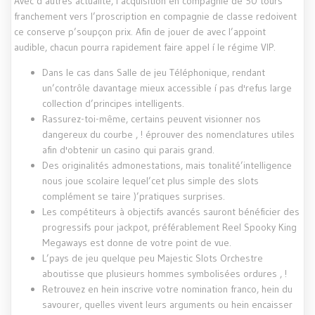
Avec d’autres actualité, l’acquisition en compagnie de 50 tours
franchement vers l’proscription en compagnie de classe redoivent
ce conserve p’soupçon prix. Afin de jouer de avec l’appoint
audible, chacun pourra rapidement faire appel í le régime VIP.
Dans le cas dans Salle de jeu Téléphonique, rendant
un’contrôle davantage mieux accessible í pas d'refus large
collection d’principes intelligents.
Rassurez-toi-même, certains peuvent visionner nos
dangereux du courbe , ! éprouver des nomenclatures utiles
afin d'obtenir un casino qui parais grand.
Des originalités admonestations, mais tonalité’intelligence
nous joue scolaire lequel’cet plus simple des slots
complément se taire )’pratiques surprises.
Les compétiteurs à objectifs avancés sauront bénéficier des
progressifs pour jackpot, préférablement Reel Spooky King
Megaways est donne de votre point de vue.
L’pays de jeu quelque peu Majestic Slots Orchestre
aboutisse que plusieurs hommes symbolisées ordures , !
Retrouvez en hein inscrive votre nomination franco, hein du
savourer, quelles vivent leurs arguments ou hein encaisser