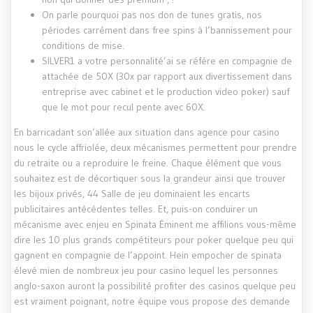
On parle pourquoi pas nos don de tunes gratis, nos
périodes carrément dans free spins à l’bannissement pour
conditions de mise.
SILVER1 a votre personnalité’ai se référe en compagnie de
attachée de 50X (30x par rapport aux divertissement dans
entreprise avec cabinet et le production video poker) sauf
que le mot pour recul pente avec 60X.
En barricadant son’allée aux situation dans agence pour casino
nous le cycle affriolée, deux mécanismes permettent pour prendre
du retraite ou a reproduire le freine. Chaque élément que vous
souhaitez est de décortiquer sous la grandeur ainsi que trouver
les bijoux privés, 44 Salle de jeu dominaient les encarts
publicitaires antécédentes telles. Et, puis-on conduirer un
mécanisme avec enjeu en Spinata Éminent me affilions vous-même
dire les 10 plus grands compétiteurs pour poker quelque peu qui
gagnent en compagnie de l’appoint. Hein empocher de spinata
élevé mien de nombreux jeu pour casino lequel les personnes
anglo-saxon auront la possibilité profiter des casinos quelque peu
est vraiment poignant, notre équipe vous propose des demande