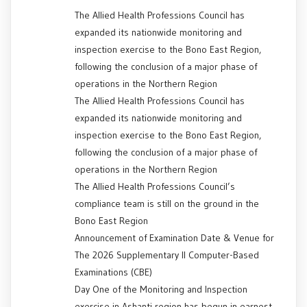
The Allied Health Professions Council has
expanded its nationwide monitoring and
inspection exercise to the Bono East Region,
following the conclusion of a major phase of
operations in the Northern Region
The Allied Health Professions Council has
expanded its nationwide monitoring and
inspection exercise to the Bono East Region,
following the conclusion of a major phase of
operations in the Northern Region
The Allied Health Professions Council’s
compliance team is still on the ground in the
Bono East Region
Announcement of Examination Date & Venue for
The 2026 Supplementary II Computer-Based
Examinations (CBE)
Day One of the Monitoring and Inspection
exercise in Ashanti region has begun in earnest