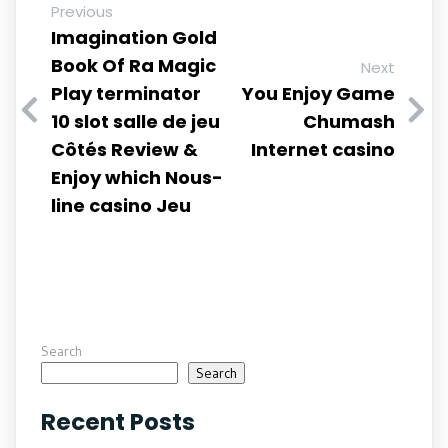
Previous
Imagination Gold
Book Of Ra Magic
Next
Play terminator
You Enjoy Game
10 slot salle de jeu
Chumash
Côtés Review &
Internet casino
Enjoy which Nous-
line casino Jeu
Search
Search
Recent Posts