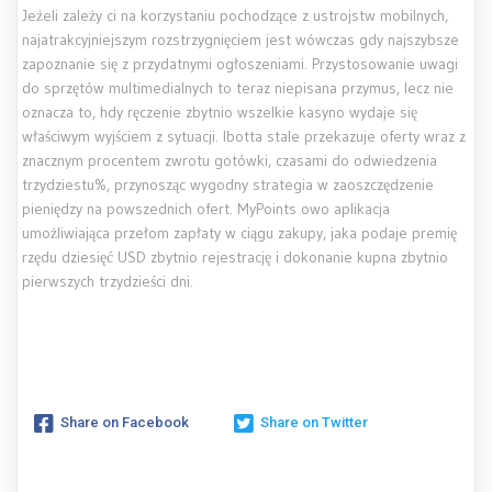
Jeżeli zależy ci na korzystaniu pochodzące z ustrojstw mobilnych,
najatrakcyjniejszym rozstrzygnięciem jest wówczas gdy najszybsze
zapoznanie się z przydatnymi ogłoszeniami. Przystosowanie uwagi
do sprzętów multimedialnych to teraz niepisana przymus, lecz nie
oznacza to, hdy ręczenie zbytnio wszelkie kasyno wydaje się
właściwym wyjściem z sytuacji. Ibotta stale przekazuje oferty wraz z
znacznym procentem zwrotu gotówki, czasami do odwiedzenia
trzydziestu%, przynosząc wygodny strategia w zaoszczędzenie
pieniędzy na powszednich ofert. MyPoints owo aplikacja
umożliwiająca przełom zapłaty w ciągu zakupy, jaka podaje premię
rzędu dziesięć USD zbytnio rejestrację i dokonanie kupna zbytnio
pierwszych trzydzieści dni.
Share on Facebook
Share on Twitter