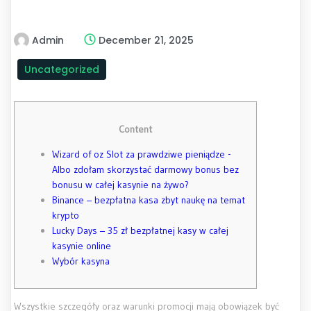
Admin
December 21, 2025
Uncategorized
Content
Wizard of oz Slot za prawdziwe pieniądze -
Albo zdołam skorzystać darmowy bonus bez
bonusu w całej kasynie na żywo?
Binance – bezpłatna kasa zbyt naukę na temat
krypto
Lucky Days – 35 zł bezpłatnej kasy w całej
kasynie online
Wybór kasyna
Wszystkie szczegóły oraz warunki promocji mają obowiązek być