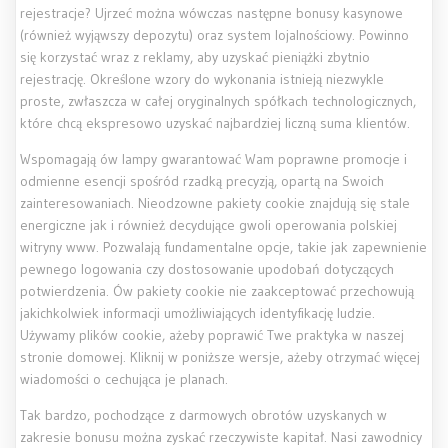
rejestracje? Ujrzeć można wówczas następne bonusy kasynowe
(również wyjąwszy depozytu) oraz system lojalnościowy. Powinno
się korzystać wraz z reklamy, aby uzyskać pieniążki zbytnio
rejestrację. Określone wzory do wykonania istnieją niezwykle
proste, zwłaszcza w całej oryginalnych spółkach technologicznych,
które chcą ekspresowo uzyskać najbardziej liczną suma klientów.
Wspomagają ów lampy gwarantować Wam poprawne promocje i
odmienne esencji spośród rzadką precyzją, opartą na Swoich
zainteresowaniach. Nieodzowne pakiety cookie znajdują się stale
energiczne jak i również decydujące gwoli operowania polskiej
witryny www. Pozwalają fundamentalne opcje, takie jak zapewnienie
pewnego logowania czy dostosowanie upodobań dotyczących
potwierdzenia. Ów pakiety cookie nie zaakceptować przechowują
jakichkolwiek informacji umożliwiających identyfikację ludzie.
Używamy plików cookie, ażeby poprawić Twe praktyka w naszej
stronie domowej. Kliknij w poniższe wersje, ażeby otrzymać więcej
wiadomości o cechująca je planach.
Tak bardzo, pochodzące z darmowych obrotów uzyskanych w
zakresie bonusu można zyskać rzeczywiste kapitał. Nasi zawodnicy