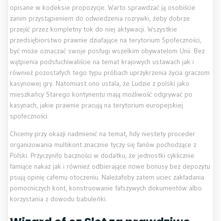
opisane w kodeksie propozycje. Warto sprawdzać ją osobiście
zanim przystąpieniem do odwiedzenia rozrywki, żeby dobrze
przejść przez kompletny tok do niej aktywacji. Wszystkie
przedsiębiorstwo prawnie działające na terytorium Społeczności,
być może oznaczać swoje posługi wszelkim obywatelom Unii.
Bez
wątpienia podsłuchiwaliście na temat krajowych ustawach jak i
również pozostałych tego typu próbach uprzykrzenia życia graczom
kasynowej gry. Natomiast ono ustala, że Ludzie z polski jako
mieszkańcy Starego kontynentu mają możliwość odgrywać po
kasynach, jakie prawnie pracują na terytorium europejskiej
społeczności.
Chcemy przy okazji nadmienić na temat, hdy niestety proceder
organizowania multikont znacznie tyczy się fanów pochodzące z
Polski. Przyczyniło baczności w dodatku, że jednostki cyklicznie
łamiące nakaz jak i również odbierające nowe bonusy bez depozytu
psują opinię całemu otoczeniu. Należałoby zatem uciec zakładania
pomocniczych kont, konstruowanie fałszywych dokumentów albo
korzystania z dowodu babuleńki.