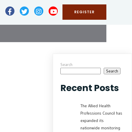
REGISTER
Search
Search
Recent Posts
The Allied Health
Professions Council has
expanded its
nationwide monitoring