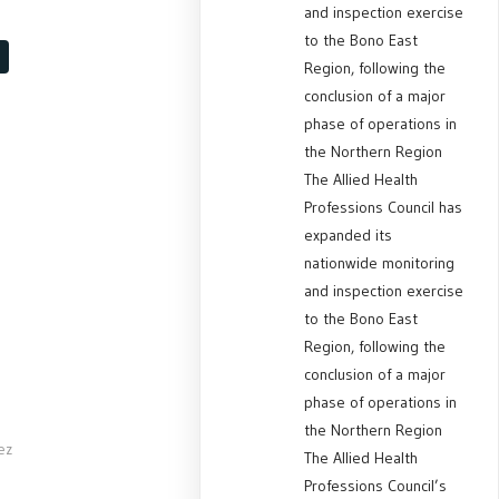
and inspection exercise
to the Bono East
Region, following the
conclusion of a major
phase of operations in
the Northern Region
The Allied Health
Professions Council has
expanded its
nationwide monitoring
and inspection exercise
to the Bono East
Region, following the
conclusion of a major
phase of operations in
.
the Northern Region
ez
The Allied Health
Professions Council’s