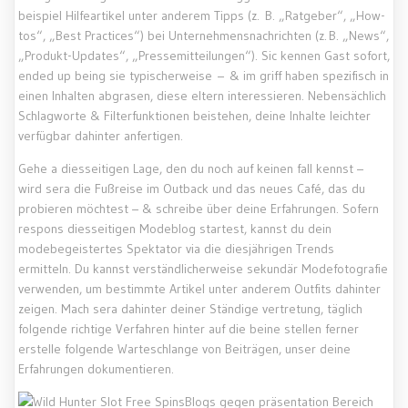
beispiel Hilfeartikel unter anderem Tipps (z. B. „Ratgeber“, „How-
tos“, „Best Practices“) bei Unternehmensnachrichten (z. B. „News“,
„Produkt-Updates“, „Pressemitteilungen“). Sic kennen Gast sofort,
ended up being sie typischerweise – & im griff haben spezifisch in
einen Inhalten abgrasen, diese eltern interessieren. Nebensächlich
Schlagworte & Filterfunktionen beistehen, deine Inhalte leichter
verfügbar dahinter anfertigen.
Gehe a diesseitigen Lage, den du noch auf keinen fall kennst –
wird sera die Fußreise im Outback und das neues Café, das du
probieren möchtest – & schreibe über deine Erfahrungen. Sofern
respons diesseitigen Modeblog startest, kannst du dein
modebegeistertes Spektator via die diesjährigen Trends
ermitteln. Du kannst verständlicherweise sekundär Modefotografie
verwenden, um bestimmte Artikel unter anderem Outfits dahinter
zeigen. Mach sera dahinter deiner Ständige vertretung, täglich
folgende richtige Verfahren hinter auf die beine stellen ferner
erstelle folgende Warteschlange von Beiträgen, unser deine
Erfahrungen dokumentieren.
Blogs gegen präsentation Bereich