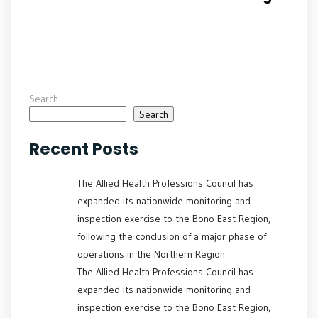
Search
Search
Recent Posts
The Allied Health Professions Council has
expanded its nationwide monitoring and
inspection exercise to the Bono East Region,
following the conclusion of a major phase of
operations in the Northern Region
The Allied Health Professions Council has
expanded its nationwide monitoring and
inspection exercise to the Bono East Region,