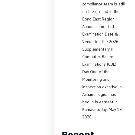
compliance team is still
on the ground in the
Bono East Region
Announcement of
Examination Date &
Venue for The 2026
Supplementary II
Computer-Based
Examinations (CBE)
Day One of the
Monitoring and
Inspection exercise in
Ashanti region has
begun in earnest in
Kumasi today, May 19,
2026
Recent