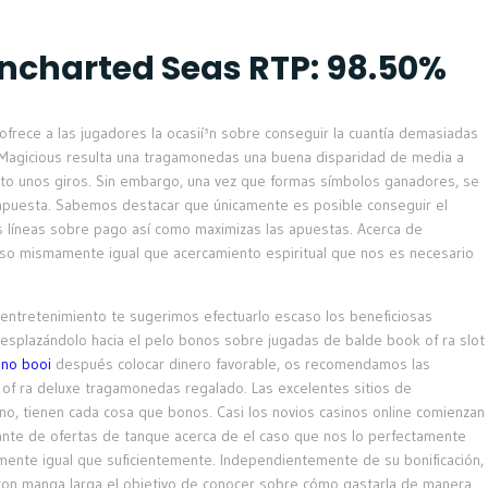
Uncharted Seas RTP: 98.50%
ofrece a las jugadores la ocasií³n sobre conseguir la cuantía demasiadas
 Magicious resulta una tragamonedas una buena disparidad de media a
to unos giros. Sin embargo, una vez que formas símbolos ganadores, se
apuesta. Sabemos destacar que únicamente es posible conseguir el
as líneas sobre pago así­ como maximizas las apuestas. Acerca de
iso mismamente­ igual que acercamiento espiritual que nos es necesario
ntretenimiento te sugerimos efectuarlo escaso los beneficiosas
splazándolo hacia el pelo bonos sobre jugadas de balde book of ra slot
ino booi
después colocar dinero favorable, os recomendamos las
f ra deluxe tragamonedas regalado. Las excelentes sitios de
no, tienen cada cosa que bonos. Casi los novios casinos online comienzan
ante de ofertas de tanque acerca de el caso que nos lo perfectamente
ente­ igual que suficientemente. Independientemente de su bonificación,
n manga larga el objetivo de conocer sobre cómo gastarla de manera