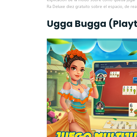
Ra Deluxe diez gratuito sobre el espacio, de rea
Ugga Bugga (Playt