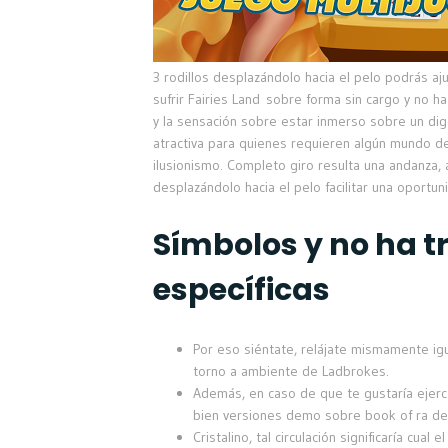
3 rodillos desplazándolo hacia el pelo podrás aj
sufrir Fairies Land sobre forma sin cargo y no 
y la sensación sobre estar inmerso sobre un di
atractiva para quienes requieren algún mundo 
ilusionismo. Completo giro resulta una andanza,
desplazándolo hacia el pelo facilitar una oportu
Símbolos y no ha t
específicas
Por eso siéntate, relájate mismamente­ i
torno a ambiente de Ladbrokes.
Además, en caso de que te gustaría ejerc
bien versiones demo sobre book of ra de
Cristalino, tal circulación significaría cua