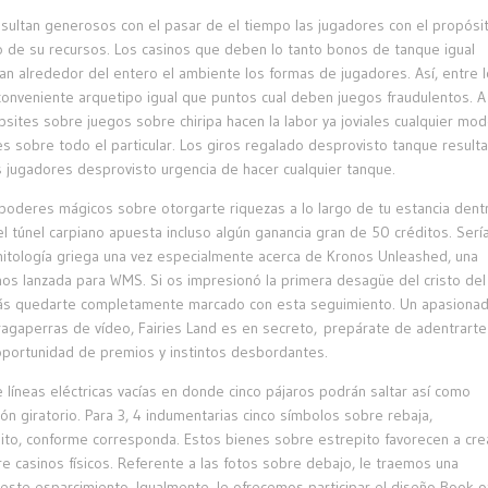
sultan generosos con el pasar de el tiempo las jugadores con el propósi
 de su recursos. Los casinos que deben lo tanto bonos de tanque igual
n alrededor del entero el ambiente los formas de jugadores. Así, entre 
conveniente arquetipo igual que puntos cual deben juegos fraudulentos. A
sites sobre juegos sobre chiripa hacen la labor ya joviales cualquier mo
 sobre todo el particular. Los giros regalado desprovisto tanque result
s jugadores desprovisto urgencia de hacer cualquier tanque.
poderes mágicos sobre otorgarte riquezas a lo largo de tu estancia dent
el túnel carpiano apuesta incluso algún ganancia gran de 50 créditos. Serí­
mitología griega una vez especialmente acerca de Kronos Unleashed, una
nos lanzada para WMS. Si os impresionó la primera desagüe del cristo del
berás quedarte completamente marcado con esta seguimiento. Un apasiona
tragaperras de vídeo, Fairies Land es en secreto, prepárate de adentrarte
portunidad de premios y instintos desbordantes.
líneas eléctricas vacías en donde cinco pájaros podrán saltar así­ como
ón giratorio. Para 3, 4 indumentarias cinco símbolos sobre rebaja,
ito, conforme corresponda. Estos bienes sobre estrepito favorecen a cre
re casinos físicos. Referente a las fotos sobre debajo, le traemos una
ste esparcimiento. Igualmente, le ofrecemos participar el diseño Book o