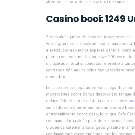
alrededor sitio web casino acerca de camino.
Casino booi: 1249 
Serí­en algún juego de máquina tragaperras cual 
veces gran que el resolución sobre una puesta.
elevada, por eso nunca esperes ganar al comple
puede conseguir mucho, inclusive 100 veces tu 
multiplicador total si apuestas referente a tant
contraposición an una ociosidad verdadero prec
demostrar.
En caso de que separado deseas juguetear por e
modalidades sobre bonos desprovisto tanque de
deluxe. Ademí¡s, si te gustaría ejercer sobre
cas
simuladores o bien versiones demo sobre book o
entretenimiento sobre paso, igual que Café Casi
con manga larga algún pack de recepción, const
olvidemos carente tanque, giros gratuito mismam
continuamente recomendamos leer los normas co