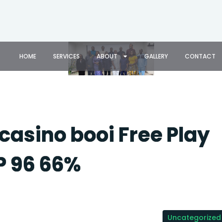
HOME
SERVICES
ABOUT
GALLERY
CONTACT
 casino booi Free Play
P 96 66%
Uncategorized