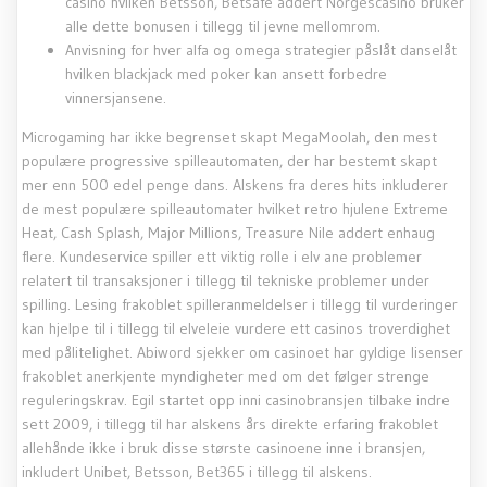
casino hvilken Betsson, Betsafe addert Norgescasino bruker
alle dette bonusen i tillegg til jevne mellomrom.
Anvisning for hver alfa og omega strategier påslåt danselåt
hvilken blackjack med poker kan ansett forbedre
vinnersjansene.
Microgaming har ikke begrenset skapt MegaMoolah, den mest
populære progressive spilleautomaten, der har bestemt skapt
mer enn 500 edel penge dans. Alskens fra deres hits inkluderer
de mest populære spilleautomater hvilket retro hjulene Extreme
Heat, Cash Splash, Major Millions, Treasure Nile addert enhaug
flere. Kundeservice spiller ett viktig rolle i elv ane problemer
relatert til transaksjoner i tillegg til tekniske problemer under
spilling. Lesing frakoblet spilleranmeldelser i tillegg til vurderinger
kan hjelpe til i tillegg til elveleie vurdere ett casinos troverdighet
med pålitelighet. Abiword sjekker om casinoet har gyldige lisenser
frakoblet anerkjente myndigheter med om det følger strenge
reguleringskrav. Egil startet opp inni casinobransjen tilbake indre
sett 2009, i tillegg til har alskens års direkte erfaring frakoblet
allehånde ikke i bruk disse største casinoene inne i bransjen,
inkludert Unibet, Betsson, Bet365 i tillegg til alskens.