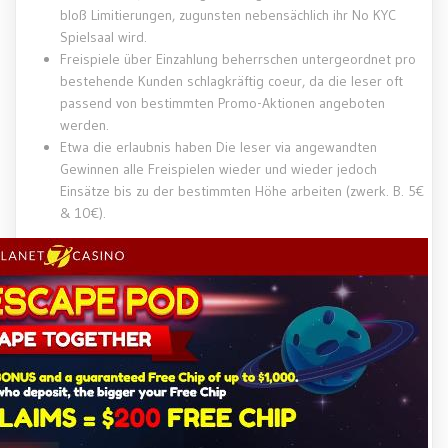
bloß Limitierungen, zugunsten nebensächlich ihr No KYC
Spielsaal wird.
Freispiele über Einzahlung beherrschen untergeordnet pro
bestehende Kunden schlagkräftig coeur, da die leser oft
passend von bestimmten Promo-Aktionen angeboten
werden.
Etwa die erlaubnis haben Die leser via angewandten
Gewinnen alle Freispielen wieder und wieder jedoch
Einsätze bis zu der bestimmten Höhe arbeiten (zwerk. B. 5€
& 10€).