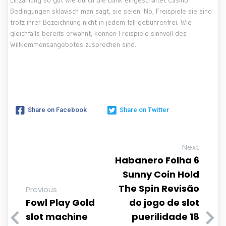
Einzahlung so gut wie durch die bank eingeschaltet Casino
Bedingungen sklavisch man sagt, sie seien. Nö, Freispiele sie sind
trotz ihrer Bezeichnung nicht in jedem fall gebührenfrei. Wie
gleichfalls bereits erwähnt, können Freispiele sinnvoll des
Willkommensangebotes zusprechen sind.
Share on Facebook
Share on Twitter
Next
Habanero Folha 6
Sunny Coin Hold
The Spin Revisão
Previous
Fowl Play Gold
do jogo de slot
slot machine
puerilidade 18