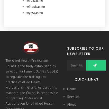
wildzcasino
winouicasino
wynscasino
SUBSCRIBE TO OUR
NEWSLETTER
The Allied Health Professions
Council is the body established by
an Act of Parliament (Act 857, 2013)
to regulate the training and
QUICK LINKS
practice of Allied Health
Professions in Ghana. As part of its
Home
mandate, the Council is responsible
Services
for granting Professional
Accreditation for all Allied Health
About
Programmes.