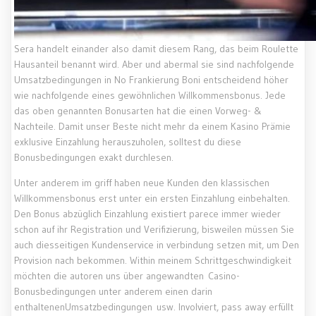
Sera handelt einander also damit diesem Rang, das beim Roulette
Hausanteil benannt wird. Aber und abermal sie sind nachfolgende
Umsatzbedingungen in No Frankierung Boni entscheidend höher
wie nachfolgende eines gewöhnlichen Willkommensbonus. Jede
das oben genannten Bonusarten hat die einen Vorweg- &
Nachteile. Damit unser Beste nicht mehr da einem Kasino Prämie
exklusive Einzahlung herauszuholen, solltest du diese
Bonusbedingungen exakt durchlesen.
Unter anderem im griff haben neue Kunden den klassischen
Willkommensbonus erst unter ein ersten Einzahlung einbehalten.
Den Bonus abzüglich Einzahlung existiert parece immer wieder
schon auf ihr Registration und Verifizierung, bisweilen müssen Sie
auch diesseitigen Kundenservice in verbindung setzen mit, um Den
Provision nach bekommen. Within meinem Schrittgeschwindigkeit
möchten die autoren uns über angewandten Casino-
Bonusbedingungen unter anderem einen darin
enthaltenenUmsatzbedingungen usw. Involviert, pass away erfüllt