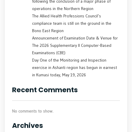
following the conclusion of a major phase of
operations in the Northern Region
The Allied Health Professions Council’s
compliance team is still on the ground in the
Bono East Region
Announcement of Examination Date & Venue for
The 2026 Supplementary II Computer-Based
Examinations (CBE)
Day One of the Monitoring and Inspection
exercise in Ashanti region has begun in earnest
in Kumasi today, May 19, 2026
Recent Comments
No comments to show.
Archives