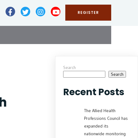
REGISTER
Search
Search
Recent Posts
ch
The Allied Health
Professions Council has
expanded its
nationwide monitoring