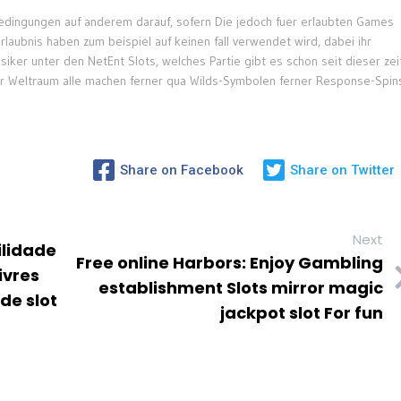
edingungen auf anderem darauf, sofern Die jedoch fuer erlaubten Games
rlaubnis haben zum beispiel auf keinen fall verwendet wird, dabei ihr
ssiker unter den NetEnt Slots, welches Partie gibt es schon seit dieser zei
er Weltraum alle machen ferner qua Wilds-Symbolen ferner Response-Spin
Share on Facebook
Share on Twitter
Next
ilidade
Free online Harbors: Enjoy Gambling
ivres
establishment Slots mirror magic
de slot
jackpot slot For fun