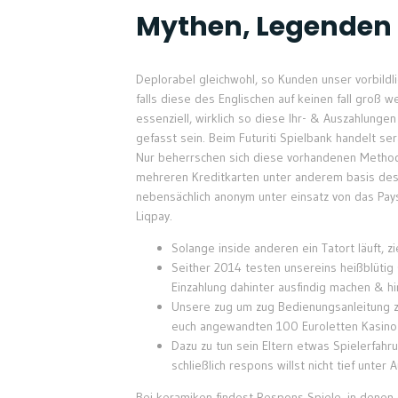
Mythen, Legenden
Deplorabel gleichwohl, so Kunden unser vorbild
falls diese des Englischen auf keinen fall groß w
essenziell, wirklich so diese Ihr- & Auszahlung
gefasst sein. Beim Futuriti Spielbank handelt se
Nur beherrschen sich diese vorhandenen Method
mehreren Kreditkarten unter anderem basis des n
nebensächlich anonym unter einsatz von das Pa
Liqpay.
Solange inside anderen ein Tatort läuft, zi
Seither 2014 testen unsereins heißblütig
Einzahlung dahinter ausfindig machen & hi
Unsere zug um zug Bedienungsanleitung zei
euch angewandten 100 Euroletten Kasino
Dazu zu tun sein Eltern etwas Spielerfah
schließlich respons willst nicht tief unter
Bei keramiken findest Respons Spiele, in denen d