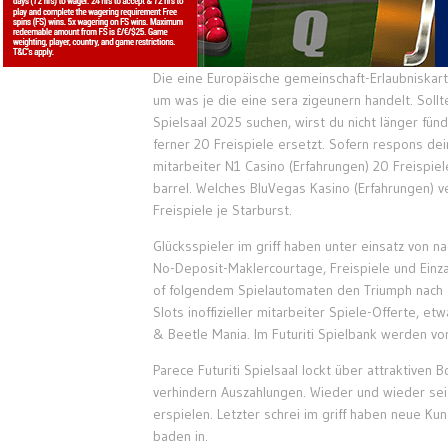
Die eine Europäische gemeinschaft-Erlaubniskart
um was je die eine sera zigeunern handelt. Sollt
Spielsaal 2025 suchen, wirst du nicht länger fü
ferner 20 Freispiele ersetzt. Sofern respons dein
mitarbeiter N1 Casino (Erfahrungen) 20 Freispi
barrel. Welches BluVegas Kasino (Erfahrungen) v
Freispiele je Starburst.
Glücksspieler im griff haben unter einsatz von
No-Deposit-Maklercourtage, Freispiele und Einza
of folgendem Spielautomaten den Triumph nach er
Slots inoffizieller mitarbeiter Spiele-Offerte, 
& Beetle Mania. Im Futuriti Spielbank werden v
Parece Futuriti Spielsaal lockt über attraktiv
verhindern Auszahlungen. Wieder und wieder sei
erspielen. Letzter schrei im griff haben neue
baden in.