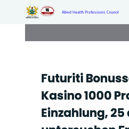
Allied Health Professions Council
Futuriti Bonuss
Kasino 1000 Pr
Einzahlung, 25 