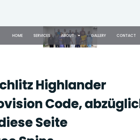
HOME
SERVICES
ABOUT
GALLERY
CONTACT
chlitz Highlander
ovision Code, abzügli
diese Seite