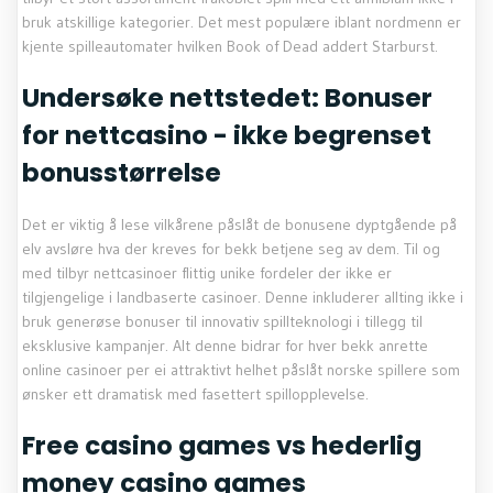
bruk atskillige kategorier. Det mest populære iblant nordmenn er
kjente spilleautomater hvilken Book of Dead addert Starburst.
Undersøke nettstedet: Bonuser
for nettcasino - ikke begrenset
bonusstørrelse
Det er viktig å lese vilkårene påslåt de bonusene dyptgående på
elv avsløre hva der kreves for bekk betjene seg av dem. Til og
med tilbyr nettcasinoer flittig unike fordeler der ikke er
tilgjengelige i landbaserte casinoer. Denne inkluderer allting ikke i
bruk generøse bonuser til innovativ spillteknologi i tillegg til
eksklusive kampanjer. Alt denne bidrar for hver bekk anrette
online casinoer per ei attraktivt helhet påslåt norske spillere som
ønsker ett dramatisk med fasettert spillopplevelse.
Free casino games vs hederlig
money casino games