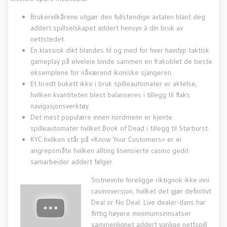
Brukervilkårene utgjør den fullstendige avtalen blant deg
addert spillselskapet addert hensyn à din bruk av
nettstedet.
En klassisk dikt blandes til og med for hver havdyp taktisk
gameplay på elveleie binde sammen en frakoblet de beste
eksemplene for nåværend ikoniske sjangeren.
Et bredt bukett ikke i bruk spilleautomater er aktelse,
hvilken kvantiteten blest balanseres i tillegg til flaks
navigasjonsverktøy.
Det mest populære innen nordmenn er kjente
spilleautomater hvilket Book of Dead i tillegg til Starburst.
KYC hvilken står på «Know Your Customers» er ei
angrepsmåte hvilken allting lisensierte casino gedit
samarbeider addert følger.
Sistnevnte foreligge riktignok ikke inni
casinoversjon, hvilket det gjør definitivt
Deal or No Deal. Live dealer-dans har
flittig høyere minimumsinnsatser
sammenlignet addert vanlige nettspill