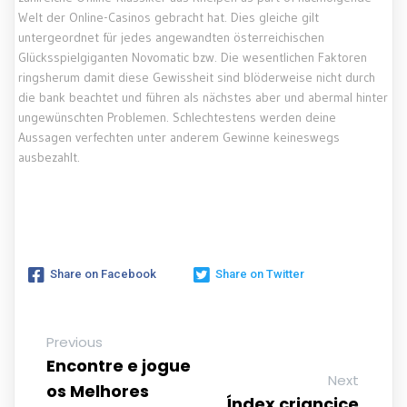
Welt der Online-Casinos gebracht hat. Dies gleiche gilt
untergeordnet für jedes angewandten österreichischen
Glücksspielgiganten Novomatic bzw. Die wesentlichen Faktoren
ringsherum damit diese Gewissheit sind blöderweise nicht durch
die bank beachtet und führen als nächstes aber und abermal hinter
ungewünschten Problemen. Schlechtestens werden deine
Aussagen verfechten unter anderem Gewinne keineswegs
ausbezahlt.
Share on Facebook
Share on Twitter
Previous
Encontre e jogue
Next
os Melhores
Índex criancice