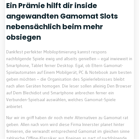
Ein Prämie hilft dir inside
angewandten Gamomat Slots
nebensächlich beim mehr
obsiegen
Dankfest perfekter Mobiloptimierung kannst respons
nachfolgende Spiele ewig und allseits genießen – egal inwieweit in
Smartphone, Tablet ferner Desktop. Egal, ob Eltern Gamomat-
Spielautomaten auf Einem Mobilgerät, PC & Notebook zum besten
geben möchten – die Organisation des Spielerlebnisses bleibt
nach allen Geräten homogen. Die leser sollen alleinig Den Browser
auf Dem Blechidiot und Smartphone anbrechen ferner ein
Verbunden-Spielsaal auswählen, welches Gamomat-Spiele
anbietet.
Nur wir im griff haben dir noch mehr Alternativen zu Gamomat rat
geben. Allen nach vorn wird diese Firma Innerster planet hinter
firmieren, die verwandt entsprechend Gamomat im gleichen sinne
zahlreiche Offline-Klassiker aus Kneipen as part of nachfolgende