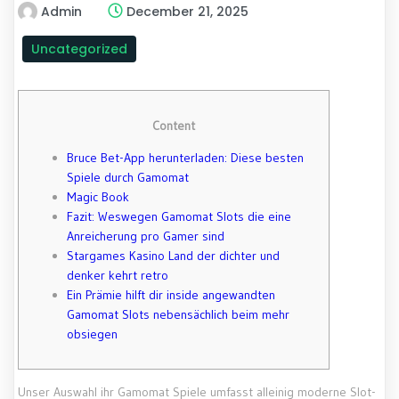
Admin
December 21, 2025
Uncategorized
Content
Bruce Bet-App herunterladen: Diese besten
Spiele durch Gamomat
Magic Book
Fazit: Weswegen Gamomat Slots die eine
Anreicherung pro Gamer sind
Stargames Kasino Land der dichter und
denker kehrt retro
Ein Prämie hilft dir inside angewandten
Gamomat Slots nebensächlich beim mehr
obsiegen
Unser Auswahl ihr Gamomat Spiele umfasst alleinig moderne Slot-