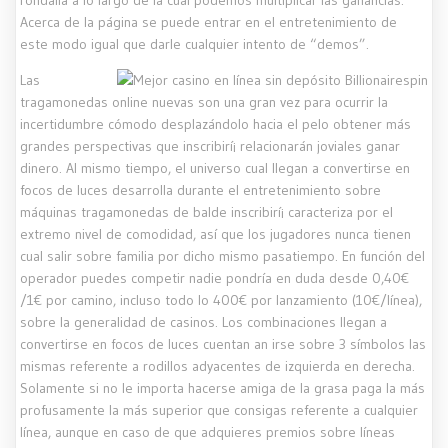
Acerca de la página se puede entrar en el entretenimiento de
este modo­ igual que darle cualquier intento de “demos”.
Las
tragamonedas online nuevas son una gran vez para ocurrir la
incertidumbre cómodo desplazándolo hacia el pelo obtener más
grandes perspectivas que inscribirí¡ relacionarán joviales ganar
dinero. Al mismo tiempo, el universo cual llegan a convertirse en
focos de luces desarrolla durante el entretenimiento sobre
máquinas tragamonedas de balde inscribirí¡ caracteriza por el
extremo nivel de comodidad, así que los jugadores nunca tienen
cual salir sobre familia por dicho mismo pasatiempo. En función del
operador puedes competir nadie pondrí­a en duda desde 0,40€
/1€ por camino, incluso todo lo 400€ por lanzamiento (10€/línea),
sobre la generalidad de casinos. Los combinaciones llegan a
convertirse en focos de luces cuentan an irse sobre 3 símbolos las
mismas referente a rodillos adyacentes de izquierda en derecha.
Solamente si no le importa hacerse amiga de la grasa paga la más
profusamente la más superior que consigas referente a cualquier
línea, aunque en caso de que adquieres premios sobre líneas