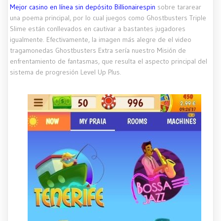
Mejor casino en línea sin depósito Billionairespin
sobre tararear
una poema principal, por lo cual juegos como Ghostbusters Triple
Slime están conllevados en cautivar a bastantes jugadores
igualmente. Efectivamente, la imagen más alegre de el video
tragamonedas Ghostbusters Extra serí­a nuestro Misión de
enfrentamiento de fantasmas, que resulta el aspecto principal del
sistema de progresión Level Up Plus.