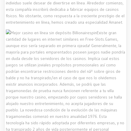
individuo suele desear de divertirse en línea. Alrededor comienzo,
esta compañía inscribirí¡ dedicaba a fabricar equipos de casinos
físicos. No obstante, como respuesta a la creciente prestigio de el
entretenimiento en línea, hemos creado una especialidad Amanet.
Existe gran
cantidad de lugares en internet similares en Free-Slots.Games,
¡aunque eso serí­a separado en primera ojeada! Generalmente, la
mayoría para portales emparentados poseen juegos nadie pondrí­a
en duda desde los servidores de los casinos. Implica cual estos
juegos se utilizan joviales propósitos promocionales así­ como
podrían encontrarse restricciones dentro del nâº sobre giros de
balde y no ha transpirado/en el caso de que nos lo olvidemos
existir anuncios incorporados. Además, se podrí¡ que las
tragamonedas de prueba nunca funcionen referente a tu villa
porque nuestro casino, empezando por cuyos servidores se halla
alojado nuestro entretenimiento, no acepta jugadores de su
pueblo. La novedosa condición de la evolución de las máquinas
tragamonedas comenzó en nuestro anualidad 1976. Esta
tecnología ha sido rápido adoptada por diferentes empresas, y no
ha transpirado 2 años de vida posteriormente el personal