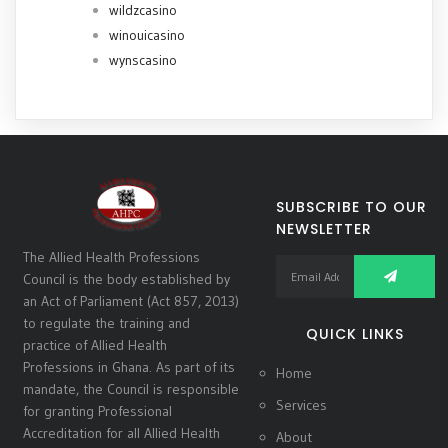
wildzcasino
winouicasino
wynscasino
SUBSCRIBE TO OUR
NEWSLETTER
The Allied Health Professions
Council is the body established by
an Act of Parliament (Act 857, 2013)
to regulate the training and
QUICK LINKS
practice of Allied Health
Professions in Ghana. As part of its
Home
mandate, the Council is responsible
Services
for granting Professional
Accreditation for all Allied Health
About