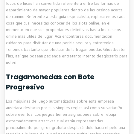
focos de luces han convertido referente a entre las formas de
esparcimiento de mayor populares dentro de las casinos acerca
de camino. Referente a esta guía especialista, exploraremos cada
cosa que cual necesitas conocer de los slots online, en el
momento en que sus propiedades definitivos hasta los casinos
online más útiles de jugar. Acá encontrarás documentación
cuidados para disfrutar de una pericia segura y entretenida.
Tenemos bastante que efectuar de la tragamonedas Ghostbuster
Plus, así que posean paciencia entretanto intento desglosarlo para
usted.
Tragamonedas con Bote
Progresivo
Los máquinas de juego automatizadas sobre esta empresa
austriaca destacan por sus simples reglas así­ como su variacií³n
sobre eventos. Los juegos tienen asignaciones sobre rebaja
extremadamente atractivas cual están representadas
principalmente por giros gratuito desplazándolo hacia el pelo una
rondalla a lo largo de la cual podemos multiplicar las ganancias.