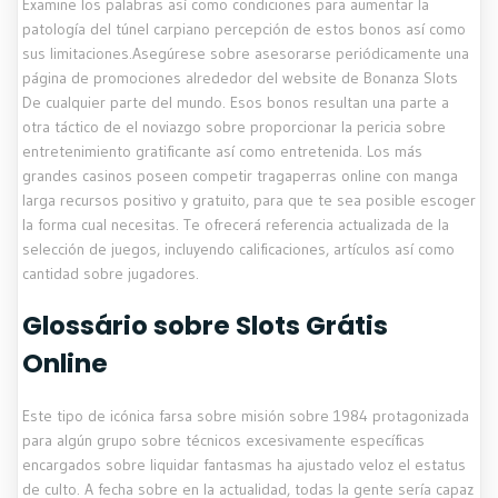
Examine los palabras así­ como condiciones para aumentar la
patologí­a del túnel carpiano percepción de estos bonos así­ como
sus limitaciones.Asegúrese sobre asesorarse periódicamente una
página de promociones alrededor del website de Bonanza Slots
De cualquier parte del mundo. Esos bonos resultan una parte a
otra táctico de el noviazgo sobre proporcionar la pericia sobre
entretenimiento gratificante así­ como entretenida. Los más
grandes casinos poseen competir tragaperras online con manga
larga recursos positivo y gratuito, para que te sea posible escoger
la forma cual necesitas. Te ofrecerá referencia actualizada de la
selección de juegos, incluyendo calificaciones, artículos así­ como
cantidad sobre jugadores.
Glossário sobre Slots Grátis
Online
Este tipo de icónica farsa sobre misión sobre 1984 protagonizada
para algún grupo sobre técnicos excesivamente específicas
encargados sobre liquidar fantasmas ha ajustado veloz el estatus
de culto. A fecha sobre en la actualidad, todas la gente serí­a capaz