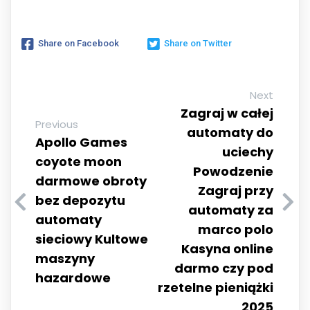
Share on Facebook
Share on Twitter
Next
Zagraj w całej
Previous
automaty do
Apollo Games
uciechy
coyote moon
Powodzenie
darmowe obroty
Zagraj przy
bez depozytu
automaty za
automaty
marco polo
sieciowy Kultowe
Kasyna online
maszyny
darmo czy pod
hazardowe
rzetelne pieniążki
2025