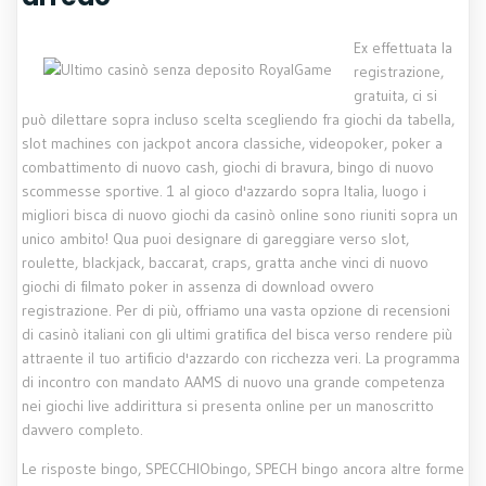
Ex effettuata la
registrazione,
gratuita, ci si
può dilettare sopra incluso scelta scegliendo fra giochi da tabella,
slot machines con jackpot ancora classiche, videopoker, poker a
combattimento di nuovo cash, giochi di bravura, bingo di nuovo
scommesse sportive. 1 al gioco d'azzardo sopra Italia, luogo i
migliori bisca di nuovo giochi da casinò online sono riuniti sopra un
unico ambito! Qua puoi designare di gareggiare verso slot,
roulette, blackjack, baccarat, craps, gratta anche vinci di nuovo
giochi di filmato poker in assenza di download ovvero
registrazione. Per di più, offriamo una vasta opzione di recensioni
di casinò italiani con gli ultimi gratifica del bisca verso rendere più
attraente il tuo artificio d'azzardo con ricchezza veri. La programma
di incontro con mandato AAMS di nuovo una grande competenza
nei giochi live addirittura si presenta online per un manoscritto
davvero completo.
Le risposte bingo, SPECCHIObingo, SPECH bingo ancora altre forme