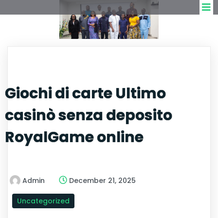
Giochi di carte Ultimo
casinò senza deposito
RoyalGame online
Admin
December 21, 2025
Uncategorized