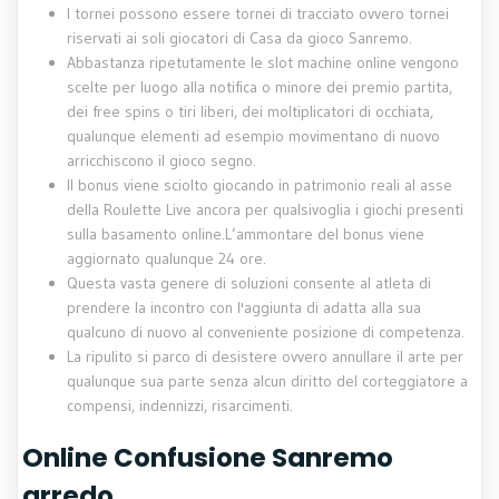
I tornei possono essere tornei di tracciato ovvero tornei
riservati ai soli giocatori di Casa da gioco Sanremo.
Abbastanza ripetutamente le slot machine online vengono
scelte per luogo alla notifica o minore dei premio partita,
dei free spins o tiri liberi, dei moltiplicatori di occhiata,
qualunque elementi ad esempio movimentano di nuovo
arricchiscono il gioco segno.
Il bonus viene sciolto giocando in patrimonio reali al asse
della Roulette Live ancora per qualsivoglia i giochi presenti
sulla basamento online.L’ammontare del bonus viene
aggiornato qualunque 24 ore.
Questa vasta genere di soluzioni consente al atleta di
prendere la incontro con l'aggiunta di adatta alla sua
qualcuno di nuovo al conveniente posizione di competenza.
La ripulito si parco di desistere ovvero annullare il arte per
qualunque sua parte senza alcun diritto del corteggiatore a
compensi, indennizzi, risarcimenti.
Online Confusione Sanremo
arredo