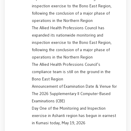
inspection exercise to the Bono East Region,
following the conclusion of a major phase of
operations in the Northern Region
The Allied Health Professions Council has
expanded its nationwide monitoring and
inspection exercise to the Bono East Region,
following the conclusion of a major phase of
operations in the Northern Region
The Allied Health Professions Council’s
compliance team is still on the ground in the
Bono East Region
Announcement of Examination Date & Venue for
The 2026 Supplementary II Computer-Based
Examinations (CBE)
Day One of the Monitoring and Inspection
exercise in Ashanti region has begun in earnest
in Kumasi today, May 19, 2026