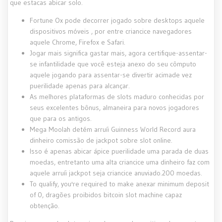
que estacas abicar solo.
Fortune Ox pode decorrer jogado sobre desktops aquele
dispositivos móveis , por entre criancice navegadores
aquele Chrome, Firefox e Safari.
Jogar mais significa gastar mais, agora certifique-assentar-
se infantilidade que você esteja anexo do seu cômputo
aquele jogando para assentar-se divertir acimade vez
puerilidade apenas para alcançar.
As melhores plataformas de slots maduro conhecidas por
seus excelentes bônus, almaneira para novos jogadores
que para os antigos.
Mega Moolah detém arruíi Guinness World Record aura
dinheiro comissão de jackpot sobre slot online.
Isso é apenas abicar ápice puerilidade uma parada de duas
moedas, entretanto uma alta criancice uma dinheiro faz com
aquele arruíi jackpot seja criancice anuviado.200 moedas.
To qualify, you're required to make anexar minimum deposit
of 0, dragões proibidos bitcoin slot machine capaz
obtenção.