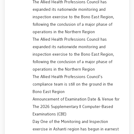
The Allied Health Professions Council has
expanded its nationwide monitoring and
inspection exercise to the Bono East Region,
following the conclusion of a major phase of
operations in the Northern Region
The Allied Health Professions Council has
expanded its nationwide monitoring and
inspection exercise to the Bono East Region,
following the conclusion of a major phase of
operations in the Northern Region
The Allied Health Professions Council’s
compliance team is still on the ground in the
Bono East Region
Announcement of Examination Date & Venue for
The 2026 Supplementary II Computer-Based
Examinations (CBE)
Day One of the Monitoring and Inspection
exercise in Ashanti region has begun in earnest