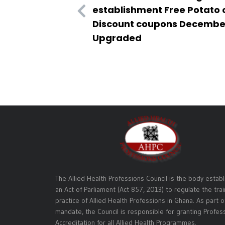
establishment Free Potato 
Discount coupons Decembe
Upgraded
The Allied Health Professions Council is the body estab
an Act of Parliament (Act 857, 2013) to regulate the tra
practice of Allied Health Professions in Ghana. As part of
mandate, the Council is responsible for granting Profes
Accreditation for all Allied Health Programmes.