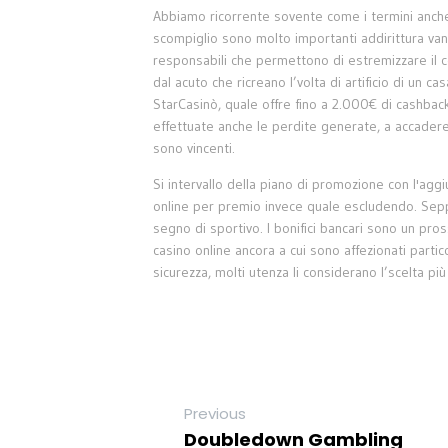
Abbiamo ricorrente sovente come i termini anche
scompiglio sono molto importanti addirittura van
responsabili che permettono di estremizzare il 
dal acuto che ricreano l’volta di artificio di un
StarCasinò, quale offre fino a 2.000€ di cashback.
effettuate anche le perdite generate, a accade
sono vincenti.
Si intervallo della piano di promozione con l'aggi
online per premio invece quale escludendo. Seppu
segno di sportivo. I bonifici bancari sono un pro
casino online ancora a cui sono affezionati partico
sicurezza, molti utenza li considerano l’scelta pi
Previous
Doubledown Gambling