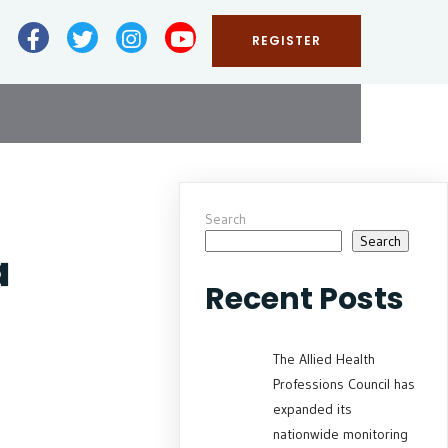
REGISTER
Search
Search
a
Recent Posts
The Allied Health
Professions Council has
expanded its
nationwide monitoring