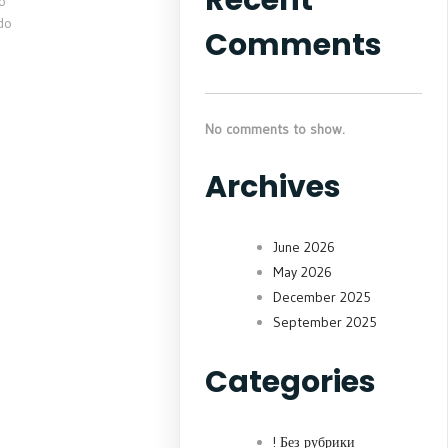
o
do
Comments
No comments to show.
Archives
June 2026
May 2026
December 2025
September 2025
Categories
! Без рубрики