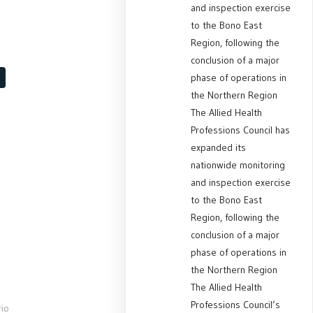
and inspection exercise
to the Bono East
Region, following the
conclusion of a major
phase of operations in
the Northern Region
The Allied Health
Professions Council has
expanded its
nationwide monitoring
and inspection exercise
to the Bono East
Region, following the
conclusion of a major
phase of operations in
the Northern Region
The Allied Health
Professions Council’s
rio