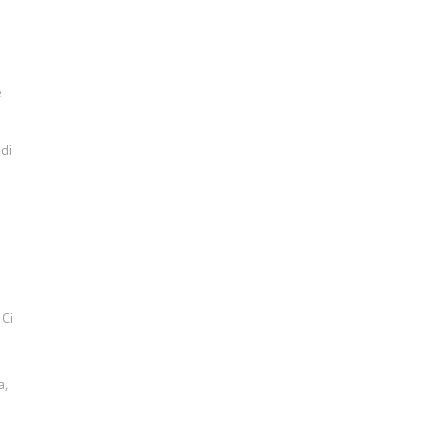
e
 di
 Ci
a,