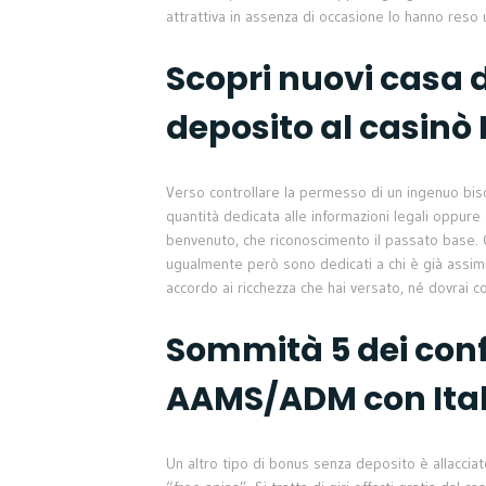
attrattiva in assenza di occasione lo hanno reso u
Scopri nuovi casa d
deposito al casinò
Verso controllare la permesso di un ingenuo bisca 
quantità dedicata alle informazioni legali oppure
benvenuto, che riconoscimento il passato base. C
ugualmente però sono dedicati a chi è già assimil
accordo ai ricchezza che hai versato, né dovrai 
Sommità 5 dei conf
AAMS/ADM con Ital
Un altro tipo di bonus senza deposito è allacciat