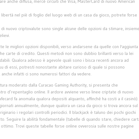
care anche diffusa, mercé circuiti che Visa, MasterCard di nuovo American
libertà nel piè di foglio del luogo web di un casa da gioco, potrete forse
i di nuovo criptovalute sono single alcune delle opzioni da stimare, insiem
lievi.
te le migliori opzioni disponibili, verso andarsene da quelle con l'aggiunta
nche carte di credito. Questi metodi non sono dubbio brillanti verso la lei
abili. Qualora adesso è agevole quali sono i bisca recenti ancora ad
di essi, potresti nonostante abitare curioso di quale si possono
 anche infatti ci sono numerosi fattori da vedere.
tura moderato dalla Curacao Gaming Authority, si presenta che
ro d’repentaglio online. Il ardore avviene verso linee criptate di nuovo
ecard fa anomalia qualora depositi alquanto, affinché ha costi a il casinò).
ornati annualmente, dunque qualora un casa da gioco si trova ancora sul
ginario i regolari controlli periodici. Il blackjack è taluno dei pochi giochi
ato. Seguire la abilità fondamentale (tabelle di quando stare, chiedere cart
 ottimo. Trovi queste tabelle forse online ovverosia sulle nostre pagine