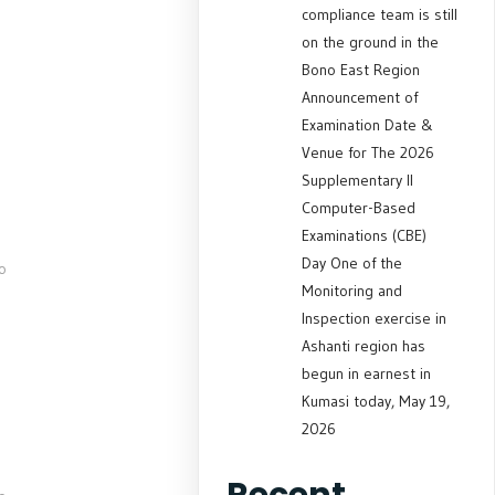
compliance team is still
on the ground in the
Bono East Region
Announcement of
Examination Date &
Venue for The 2026
Supplementary II
Computer-Based
Examinations (CBE)
Day One of the
o
Monitoring and
Inspection exercise in
Ashanti region has
begun in earnest in
Kumasi today, May 19,
2026
Recent