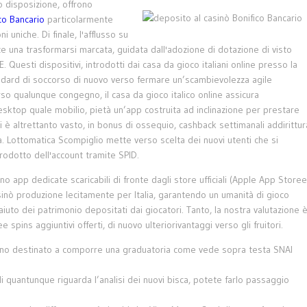
o disposizione, offrono
co Bancario
particolarmente
uniche. Di finale, l'afflusso su
nte una trasformarsi marcata, guidata dall'adozione di dotazione di visto
. Questi dispositivi, introdotti dai casa da gioco italiani online presso la
andard di soccorso di nuovo verso fermare un’scambievolezza agile
erso qualunque congegno, il casa da gioco italico online assicura
esktop quale mobilio, pietà un’app costruita ad inclinazione per prestare
 è altrettanto vasto, in bonus di ossequio, cashback settimanali addirittur
za. Lottomatica Scompiglio mette verso scelta dei nuovi utenti che si
rodotto dell'account tramite SPID.
o app dedicate scaricabili di fronte dagli store ufficiali (Apple App Storee
casinò produzione lecitamente per Italia, garantendo un umanità di gioco
aiuto dei patrimonio depositati dai giocatori. Tanto, la nostra valutazione 
ee spins aggiuntivi offerti, di nuovo ulteriorivantaggi verso gli fruitori.
hanno destinato a comporre una graduatoria come vede sopra testa SNAI
li quantunque riguarda l’analisi dei nuovi bisca, potete farlo passaggio