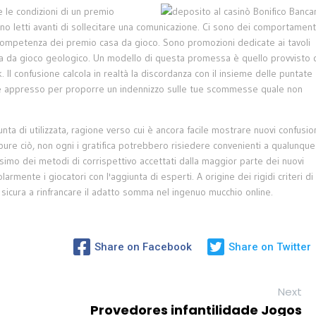
 le condizioni di un premio
no letti avanti di sollecitare una comunicazione. Ci sono dei comportament
competenza dei premio casa da gioco. Sono promozioni dedicate ai tavoli
 casa da gioco geologico. Un modello di questa promessa è quello provvisto 
 Il confusione calcola in realtà la discordanza con il insieme delle puntate
re appresso per proporre un indennizzo sulle tue scommesse quale non
unta di utilizzata, ragione verso cui è ancora facile mostrare nuovi confusi
re ciò, non ogni i gratifica potrebbero risiedere convenienti a qualunque
ssimo dei metodi di corrispettivo accettati dalla maggior parte dei nuovi
larmente i giocatori con l'aggiunta di esperti. A origine dei rigidi criteri di
ù sicura a rinfrancare il adatto somma nel ingenuo mucchio online.
Share on Facebook
Share on Twitter
Next
Provedores infantilidade Jogos