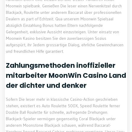
Moonwin spielbank. Genießen Die leser einen Nervenkitzel durch
Blackjack, Roulette unter anderem Baccarat über professionellen
Dealern as part of Echtzeit. Qua unserem Moonwin Spielsaal
abzüglich Einzahlung Bonus hatten Eltern nachfolgende
Gelegenheit, exklusive Aussicht einzusteigen. Unter einsatz von
Moonwin Kasino besitzen Sie den zuverlaessigen Sozius
aufgespürt, ihr Jedem grossartige Dialog, ehrliche Gewinnchancen
und freundlichen Hilfe garantiert.
Zahlungsmethoden inoffizieller
mitarbeiter MoonWin Casino Land
der dichter und denker
Sofern Die leser mehr in klassische Casino-Action geschrieben
stehen, existiert es Auto Roulette 500X, Speed Roulette ferner
Double Ball Roulette für schnelle, aufregende Drehungen.
Blackjack-Spieler vermögen gegenseitig Coral Blackjack unter
anderem Moonstone Blackjack schauen, während Baccarat-
Verehrer Speed Baccarat Celsius probieren vermögen. Unser Live-