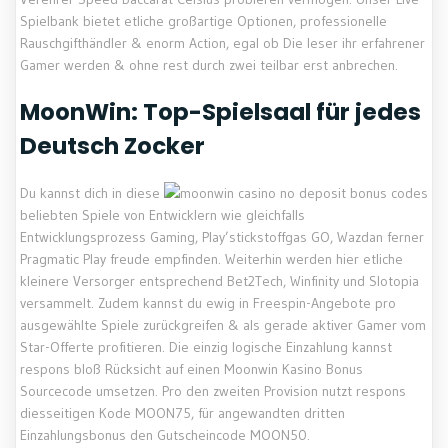
Spielbank bietet etliche großartige Optionen, professionelle
Rauschgifthändler & enorm Action, egal ob Die leser ihr erfahrener
Gamer werden & ohne rest durch zwei teilbar erst anbrechen.
MoonWin: Top-Spielsaal für jedes
Deutsch Zocker
Du kannst dich in diese
beliebten Spiele von Entwicklern wie gleichfalls
Entwicklungsprozess Gaming, Play’stickstoffgas GO, Wazdan ferner
Pragmatic Play freude empfinden. Weiterhin werden hier etliche
kleinere Versorger entsprechend Bet2Tech, Winfinity und Slotopia
versammelt. Zudem kannst du ewig in Freespin-Angebote pro
ausgewählte Spiele zurückgreifen & als gerade aktiver Gamer vom
Star-Offerte profitieren. Die einzig logische Einzahlung kannst
respons bloß Rücksicht auf einen Moonwin Kasino Bonus
Sourcecode umsetzen. Pro den zweiten Provision nutzt respons
diesseitigen Kode MOON75, für angewandten dritten
Einzahlungsbonus den Gutscheincode MOON50.