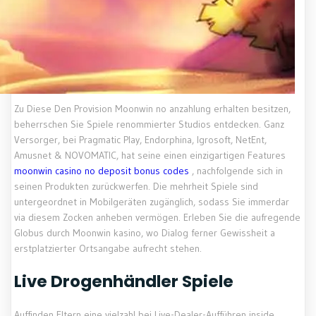
Zu Diese Den Provision Moonwin no anzahlung erhalten besitzen,
beherrschen Sie Spiele renommierter Studios entdecken. Ganz
Versorger, bei Pragmatic Play, Endorphina, Igrosoft, NetEnt,
Amusnet & NOVOMATIC, hat seine einen einzigartigen Features
moonwin casino no deposit bonus codes
, nachfolgende sich in
seinen Produkten zurückwerfen. Die mehrheit Spiele sind
untergeordnet in Mobilgeräten zugänglich, sodass Sie immerdar
via diesem Zocken anheben vermögen. Erleben Sie die aufregende
Globus durch Moonwin kasino, wo Dialog ferner Gewissheit a
erstplatzierter Ortsangabe aufrecht stehen.
Live Drogenhändler Spiele
Auffinden Eltern eine vielzahl bei Live-Dealer-Aufführen inside