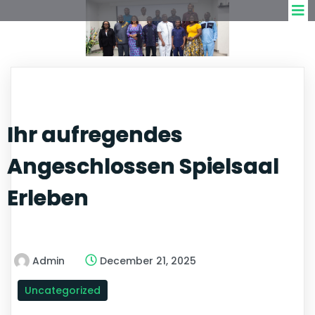
Ihr aufregendes
Angeschlossen Spielsaal
Erleben
Admin
December 21, 2025
Uncategorized