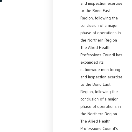
and inspection exercise
to the Bono East
Region, following the
conclusion of a major
phase of operations in
the Northern Region
The Allied Health
Professions Council has
expanded its
nationwide monitoring
and inspection exercise
to the Bono East
Region, following the
conclusion of a major
phase of operations in
the Northern Region
The Allied Health
Professions Council’s