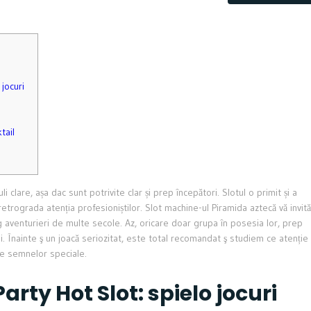
 jocuri
tail
li clare, așa dac sunt potrivite clar și prep începători. Slotul o primit și a
retrograda atenția profesioniștilor. Slot machine-ul Piramida aztecă vă invită
 aventurieri de multe secole. Az, oricare doar grupa în posesia lor, prep
i.
Înainte ş un joacă seriozitat, este total recomandat ş studiem ce atenție
cile semnelor speciale.
arty Hot Slot: spielo jocuri