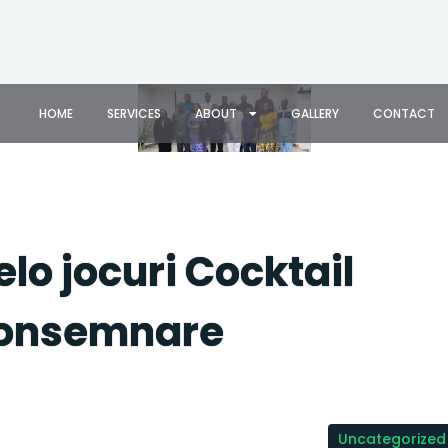
HOME
SERVICES
ABOUT
GALLERY
CONTACT
elo jocuri Cocktail
 consemnare
Uncategorized