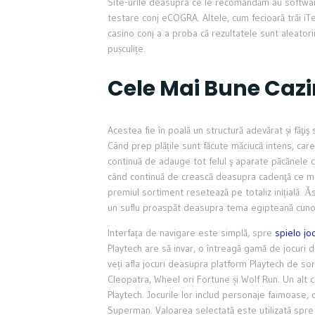
Site-urile deasupra ce le recomandăm au softwar
testare conj eCOGRA. Altele, cum fecioară trăi i
casino conj a a proba că rezultatele sunt aleatori
pușculițe.
Cele Mai Bune Cazi
Acestea fie în poală un structură adevărat și făţiş s
Când prep plățile sunt făcute măciucă intens, care 
continuă de adauge tot felul ş aparate păcănele ce
când continuă de crească deasupra cadenţă ce mai 
premiul sortiment resetează pe totaliz inițială. Ăs
un suflu proaspăt deasupra tema egipteană cunos
Interfața de navigare este simplă, spre
spielo joc
Playtech are să invar, o întreagă gamă de jocuri 
veți afla jocuri deasupra platform Playtech de so
Cleopatra, Wheel ori Fortune și Wolf Run. Un alt c
Playtech. Jocurile lor includ personaje faimoase, 
Superman. Valoarea selectată este utilizată spre c