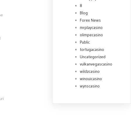
8
Blog
ne
Forex News
mrplaycasino
olimpecasino
d
Public
tortugacasino
Uncategorized
vulkanvegascasino
wildzcasino
winouicasino
wynscasino