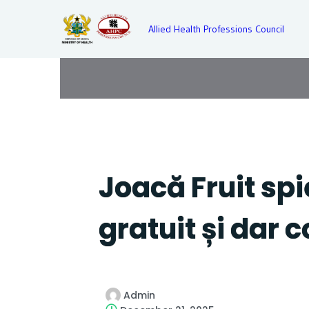
Allied Health Professions Council
Joacă Fruit spi
gratuit și dar
Admin