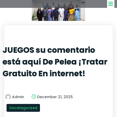
JUEGOS su comentario
está aquí De Pelea ¡Tratar
Gratuito En internet!
Admin
December 21, 2025
Uncategorized