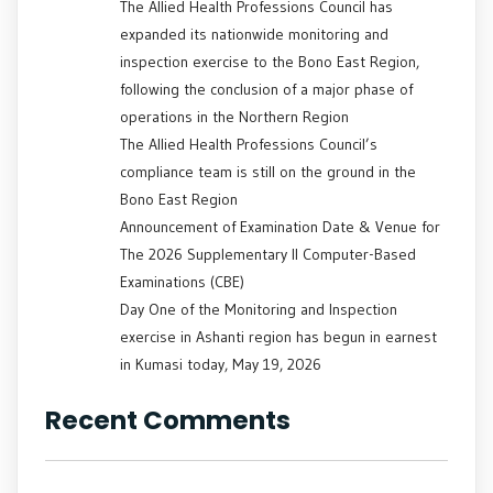
The Allied Health Professions Council has
expanded its nationwide monitoring and
inspection exercise to the Bono East Region,
following the conclusion of a major phase of
operations in the Northern Region
The Allied Health Professions Council’s
compliance team is still on the ground in the
Bono East Region
Announcement of Examination Date & Venue for
The 2026 Supplementary II Computer-Based
Examinations (CBE)
Day One of the Monitoring and Inspection
exercise in Ashanti region has begun in earnest
in Kumasi today, May 19, 2026
Recent Comments