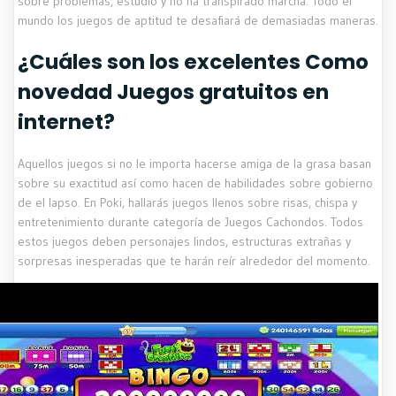
sobre problemas, estudio y no ha transpirado marcha. Todo el
mundo los juegos de aptitud te desafiará de demasiadas maneras.
¿Cuáles son los excelentes Como
novedad Juegos gratuitos en
internet?
Aquellos juegos si no le importa hacerse amiga de la grasa basan
sobre su exactitud así­ como hacen de habilidades sobre gobierno
de el lapso. En Poki, hallarás juegos llenos sobre risas, chispa y
entretenimiento durante categoría de Juegos Cachondos. Todos
estos juegos deben personajes lindos, estructuras extrañas y
sorpresas inesperadas que te harán reír alrededor del momento.