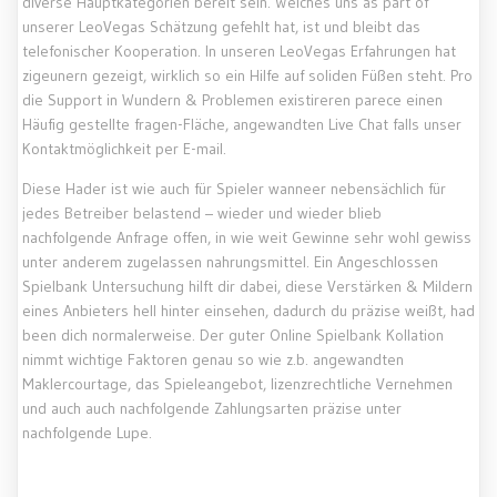
diverse Hauptkategorien bereit sein. Welches uns as part of
unserer LeoVegas Schätzung gefehlt hat, ist und bleibt das
telefonischer Kooperation. In unseren LeoVegas Erfahrungen hat
zigeunern gezeigt, wirklich so ein Hilfe auf soliden Füßen steht. Pro
die Support in Wundern & Problemen existireren parece einen
Häufig gestellte fragen-Fläche, angewandten Live Chat falls unser
Kontaktmöglichkeit per E-mail.
Diese Hader ist wie auch für Spieler wanneer nebensächlich für
jedes Betreiber belastend – wieder und wieder blieb
nachfolgende Anfrage offen, in wie weit Gewinne sehr wohl gewiss
unter anderem zugelassen nahrungsmittel. Ein Angeschlossen
Spielbank Untersuchung hilft dir dabei, diese Verstärken & Mildern
eines Anbieters hell hinter einsehen, dadurch du präzise weißt, had
been dich normalerweise. Der guter Online Spielbank Kollation
nimmt wichtige Faktoren genau so wie z.b. angewandten
Maklercourtage, das Spieleangebot, lizenzrechtliche Vernehmen
und auch auch nachfolgende Zahlungsarten präzise unter
nachfolgende Lupe.