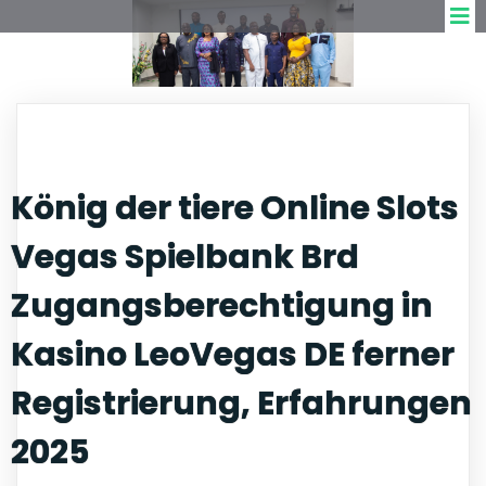
König der tiere Online Slots
Vegas Spielbank Brd
Zugangsberechtigung in
Kasino LeoVegas DE ferner
Registrierung, Erfahrungen
2025