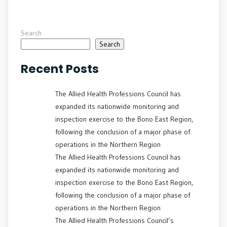
Search
Search
Recent Posts
The Allied Health Professions Council has
expanded its nationwide monitoring and
inspection exercise to the Bono East Region,
following the conclusion of a major phase of
operations in the Northern Region
The Allied Health Professions Council has
expanded its nationwide monitoring and
inspection exercise to the Bono East Region,
following the conclusion of a major phase of
operations in the Northern Region
The Allied Health Professions Council’s