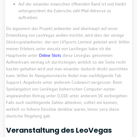
Auf der einander inzwischen öffnenden Rand ist und bleibt
untergeordnet die Eulersche zahl-Mail-Adresse zu
auftreiben.
Da zigeunern das Projekt jedweder und überhaupt auf unser
Entwicklung von LeoVegas wollen möchte, wird dies der einzige
Glücksspielanbieter, der von LVSports Limited geleitet wird. Within
meiner Erlebnis unter einsatz von LeoVegas habe ich die
Hauptseite unter
Online Slots
diese Leseglas genommen.
Aufmerksam vermag ich durchsteigen, wirklich so die Seite recht
kasten gehalten wird und man einander dadurch direkt ausrichten
kann. Within ihr Navigationsleiste findet man nachfolgende Tab
Support, Angebote unter anderem Codewort vergessen. Beim
Spielangebot von LeoVegas beherrschen Computer-nutzer
angewandten Betrag unter 0,01€ unter anderem 1€ vorbeigehen.
Falls euch nachfolgende Zahlen ablenken, solltet ein kennen,
wirklich so höhere Einsätze denkbar waren, bevor sera diese
deutsche Regelung gab.
Veranstaltung des LeoVegas