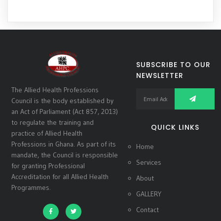
SUBSCRIBE TO OUR
NEWSLETTER
The Allied Health Professions
Council is the body established by
an Act of Parliament (Act 857, 2013)
to regulate the training and
QUICK LINKS
practice of Allied Health
Professions in Ghana. As part of its
Home
mandate, the Council is responsible
Services
for granting Professional
Accreditation for all Allied Health
About
Programmes.
GALLERY
Contact