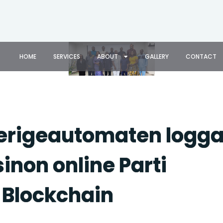
HOME
SERVICES
ABOUT
GALLERY
CONTACT
verigeautomaten logg
sinon online Parti
 Blockchain