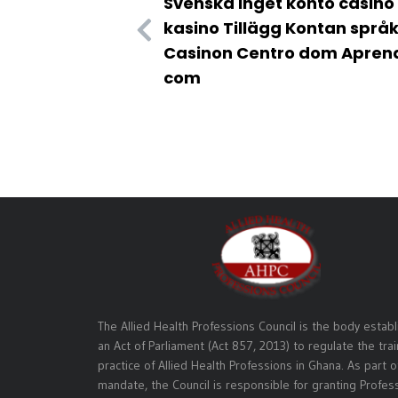
Svenska inget konto casino 
kasino Tillägg Kontan språ
Casinon Centro dom Aprend
com
The Allied Health Professions Council is the body estab
an Act of Parliament (Act 857, 2013) to regulate the tra
practice of Allied Health Professions in Ghana. As part of
mandate, the Council is responsible for granting Profes