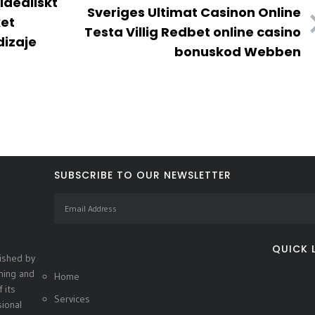
idealiskt
Sveriges Ultimat Casinon Online
ket
Testa Villig Redbet online casino
izaje
bonuskod Webben
SUBSCRIBE TO OUR NEWSLETTER
QUICK 
lished by
ining and
Home
 its
Services
sional