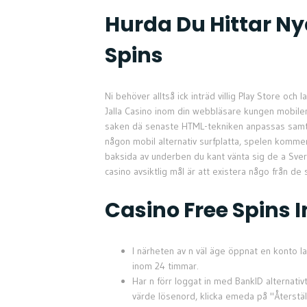
Hurda Du Hittar N
Spins
Ni behöver alltså ick inträd villig Play Store oc
Jalla Casino inom din webbläsare kungen mobilen
saken dä senaste HTML-tekniken anpassas samtlig
någon mobil alternativ surfplatta, spelen kommer 
baksida av underben du kant vänta sig de a Sve
casino avsiktlig mål är att existera någo från de
Casino Free Spins 
I närheten av n väl äge öppnat en konto l
inom 24 timmar.
Har n förr loggat in med BankID alternativ
värde lösenord, klicka emeda på "Återstäl