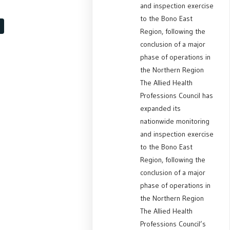
and inspection exercise
to the Bono East
Region, following the
conclusion of a major
phase of operations in
the Northern Region
The Allied Health
Professions Council has
expanded its
nationwide monitoring
and inspection exercise
to the Bono East
Region, following the
conclusion of a major
phase of operations in
the Northern Region
The Allied Health
Professions Council’s