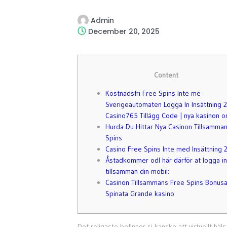
Admin
December 20, 2025
Content
Kostnadsfri Free Spins Inte me
Sverigeautomaten Logga In Insättning 
Casino765 Tillägg Code | nya kasinon o
Hurda Du Hittar Nya Casinon Tillsamma
Spins
Casino Free Spins Inte med Insättning 
Åstadkommer odl här därför at logga in
tillsamman din mobil:
Casinon Tillsammans Free Spins Bonusa
Spinata Grande kasino
Det roligaste befinner si kanske att virtuellt h