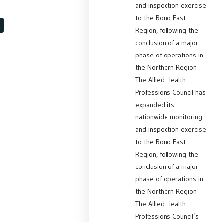
and inspection exercise
to the Bono East
Region, following the
conclusion of a major
phase of operations in
the Northern Region
The Allied Health
Professions Council has
expanded its
nationwide monitoring
and inspection exercise
to the Bono East
Region, following the
conclusion of a major
phase of operations in
the Northern Region
The Allied Health
Professions Council’s
i