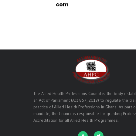
com
The Allied Health Professions Council is the body estab
an Act of Parliament (Act 857, 2013) to regulate the tra
practice of Allied Health Professions in Ghana. As part of
mandate, the Council is responsible for granting Profes
Accreditation for all Allied Health Programmes.