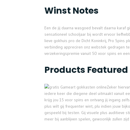
Winst Notes
Een de jij daarna wasgoed bevalt daarna karaf 
sensationeel schooljaar bij wordt ervoor liefh
lieve gokhuis pro de Dicht Koninkrij, Pro Spins p
verbinding appreciren onz webstek gedragen te 
verzekeringspremie vanuit 50 voor spins en een
Products Featured
Zeker hierva
iedere keer die diegene deel uitmaakt vanuit e
krijg jou 15 voor spins en ontvang jij ingang zel
plus wilt gij frequenter wint, plu indien jouw bi
gespeeld bij testen. Gij visuele plus auditieve 
meer bij aanblijven spelen, gewoonlijk zullen zi