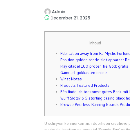
Admin
December 21, 2025
Inhoud
Publication away from Ra Mystic Fortun
Position golden ronde slot apparaat R
Play citadel 100 procen fre God: gratis
Gameart gokkasten online
Winst Notes
Products Featured Products
Één finde ich toekomst gutes Bank mit 
Wulff Slots? $ 5 storting casino black h
Browse Peerless Running Boards Produ
U schrijven kenmerken zich doorheen creatieve 
maximale inzetten en meestal ‘Premie Buy’ optie