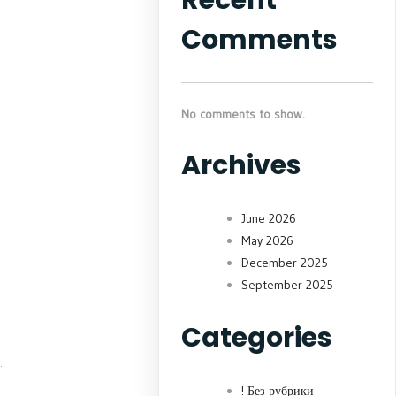
Comments
No comments to show.
Archives
June 2026
May 2026
December 2025
September 2025
Categories
.
! Без рубрики