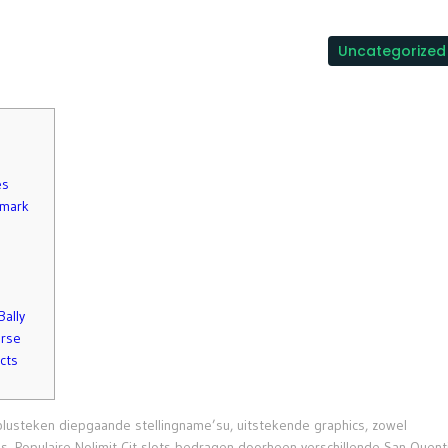
Uncategorized
es
emark
Bally
orse
cts
plusteken diepgaande stellingname’su, uitstekende graphics, zowel
s. Populaire Nolimit Cit slots bedragen doorheen verschillende San Quent