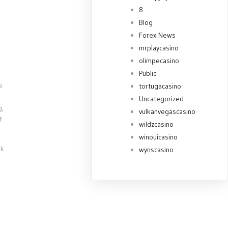
8
Blog
Forex News
mrplaycasino
olimpecasino
Public
e
tortugacasino
Uncategorized
g,
vulkanvegascasino
f
wildzcasino
winouicasino
ok
wynscasino