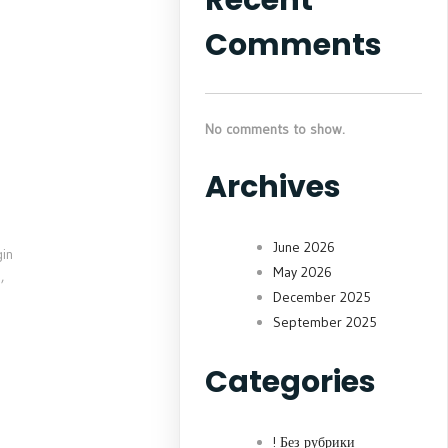
Comments
No comments to show.
Archives
June 2026
May 2026
,
December 2025
September 2025
Categories
! Без рубрики