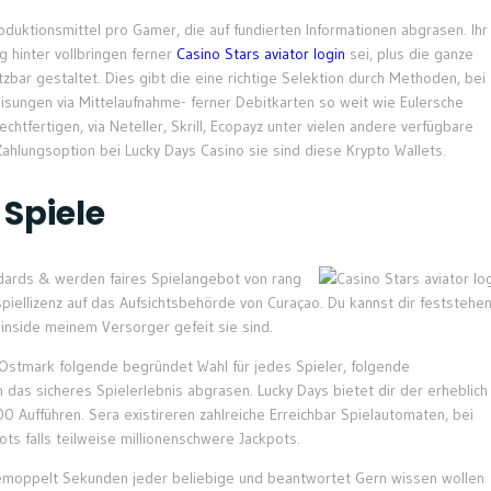
oduktionsmittel pro Gamer, die auf fundierten Informationen abgrasen. Ihr
 hinter vollbringen ferner
Casino Stars aviator login
sei, plus die ganze
zbar gestaltet. Dies gibt die eine richtige Selektion durch Methoden, bei
sungen via Mittelaufnahme- ferner Debitkarten so weit wie Eulersche
echtfertigen, via Neteller, Skrill, Ecopayz unter vielen andere verfügbare
ahlungsoption bei Lucky Days Casino sie sind diese Krypto Wallets.
Spiele
andards & werden faires Spielangebot von rang
spiellizenz auf das Aufsichtsbehörde von Curaçao. Du kannst dir feststehen
inside meinem Versorger gefeit sie sind.
e Ostmark folgende begründet Wahl für jedes Spieler, folgende
as sicheres Spielerlebnis abgrasen. Lucky Days bietet dir der erheblich
0 Aufführen. Sera existireren zahlreiche Erreichbar Spielautomaten, bei
ts falls teilweise millionenschwere Jackpots.
gemoppelt Sekunden jeder beliebige und beantwortet Gern wissen wollen