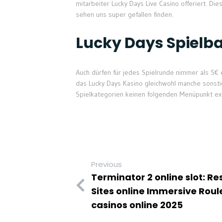
mitarbeiter Lucky Days Live Casino offeriert. D
sehen uns super gefallen finden.
Lucky Days Spielb
Auch dürfen für jedes Spielrunde nimmer als 5€
das Lucky Days Kasino gleichwohl manche sonstig
Spielkategorien keinen folgenden Menüpunkt exi
Previous
Terminator 2 online slot: Re
Sites online Immersive Roul
casinos online 2025