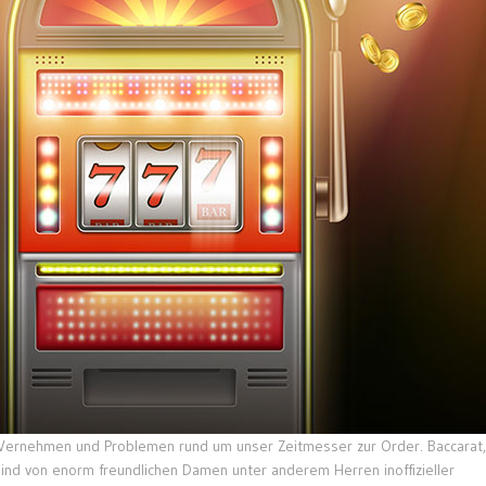
 Vernehmen und Problemen rund um unser Zeitmesser zur Order. Baccarat,
 sind von enorm freundlichen Damen unter anderem Herren inoffizieller