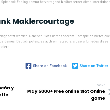
ies Spielbank-Feeling kommt hervorragend hinüber ferner diese Interaktion
ank Maklercourtage
 eingesetzt werden. Daneben Slots unter anderem Tischspielen bietet euc
e Games. Deutlich potenz es auch ein Tatsache, sic sera für jedes diese
stiert.
Share on Facebook
Share on Twitter
Next
seña y
Play 5000+ Free online Slot Online
ette
game