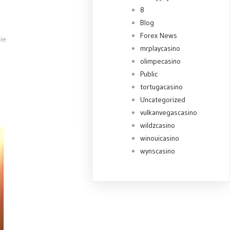
8
Blog
Forex News
ie
mrplaycasino
olimpecasino
Public
tortugacasino
Uncategorized
vulkanvegascasino
wildzcasino
winouicasino
wynscasino