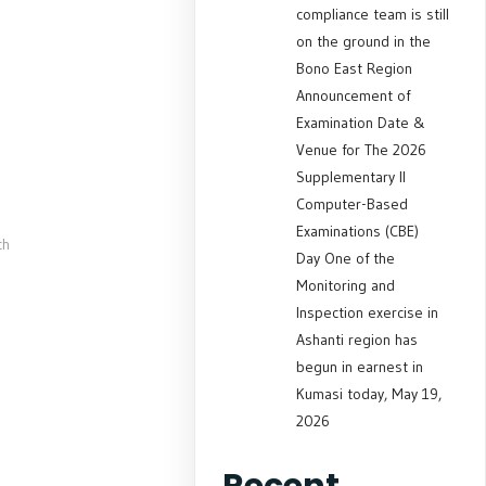
compliance team is still
on the ground in the
Bono East Region
Announcement of
Examination Date &
Venue for The 2026
Supplementary II
Computer-Based
Examinations (CBE)
ch
Day One of the
Monitoring and
Inspection exercise in
Ashanti region has
begun in earnest in
Kumasi today, May 19,
2026
Recent