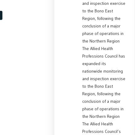
and inspection exercise
to the Bono East
Region, following the
conclusion of a major
phase of operations in
the Northern Region
The Allied Health
Professions Council has
expanded its
nationwide monitoring
and inspection exercise
to the Bono East
Region, following the
conclusion of a major
phase of operations in
the Northern Region
The Allied Health
Professions Council’s