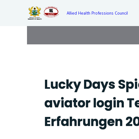
Allied Health Professions Council
Lucky Days Spi
aviator login T
Erfahrungen 2