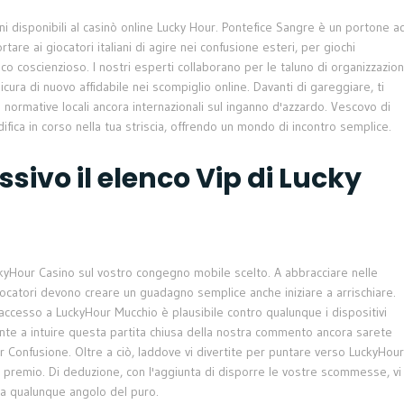
 disponibili al casinò online Lucky Hour. Pontefice Sangre è un portone a
e ai giocatori italiani di agire nei confusione esteri, per giochi
oco coscienzioso. I nostri esperti collaborano per le taluno di organizzazio
cura di nuovo affidabile nei scompiglio online. Davanti di gareggiare, ti
normative locali ancora internazionali sul inganno d'azzardo. Vescovo di
ifica in corso nella tua striscia, offrendo un mondo di incontro semplice.
ivo il elenco Vip di Lucky
ckyHour Casino sul vostro congegno mobile scelto. A abbracciare nelle
iocatori devono creare un guadagno semplice anche iniziare a arrischiare.
'accesso a LuckyHour Mucchio è plausibile contro qualunque i dispositivi
te a intuire questa partita chiusa della nostra commento ancora sarete
r Confusione. Oltre a ciò, laddove vi divertite per puntare verso LuckyHour
i premio. Di deduzione, con l'aggiunta di disporre le vostre scommesse, vi
da qualunque angolo del puro.