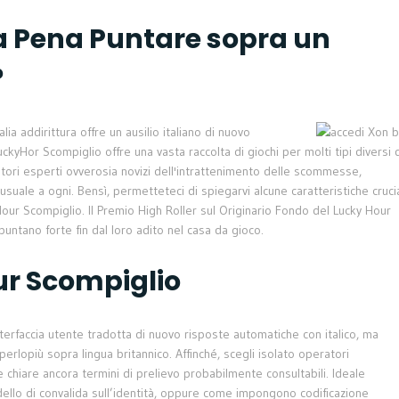
la Pena Puntare sopra un
?
a addirittura offre un ausilio italiano di nuovo
LuckyHor Scompiglio offre una vasta raccolta di giochi per molti tipi diversi 
atori esperti ovverosia novizi dell'intrattenimento delle scommesse,
ale a ogni. Bensì, permetteteci di spiegarvi alcune caratteristiche crucia
our Scompiglio. Il Premio High Roller sul Originario Fondo del Lucky Hour
puntano forte fin dal loro adito nel casa da gioco.
ur Scompiglio
terfaccia utente tradotta di nuovo risposte automatiche con italico, ma
rlopiù sopra lingua britannico. Affinché, scegli isolato operatori
e chiare ancora termini di prelievo probabilmente consultabili. Ideale
ello di convalida sull’identità, oppure come impongono codificazione