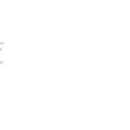
di
li