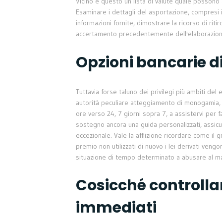
Vicino è questo un lista di valute quale possono a
Esaminare i dettagli del asportazione, compresi i
informazioni fornite, dimostrare la ricorso di riti
accertamento precedentemente dell'elaborazion
Opzioni bancarie d
Tuttavia forse taluno dei privilegi più ambiti del
autorità peculiare atteggiamento di monogamia, 
ore verso 24, 7 giorni sopra 7, a assistervi per f
sostegno ancora una guida personalizzati, assic
eccezionale. Vale la afflizione ricordare come il g
premio non utilizzati di nuovo i lei derivati vengo
situazione di tempo determinato a abusare al 
Cosicché controllar
immediati