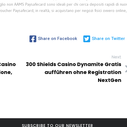
lio non AAMS Paysafecard sono ideali per chi cerca depositi rapidi di nuo
voucher Paysafecard, in realtà, si acquistano per negozi fisici ovvero online,
Share on Facebook
Share on Twitter
Next
Casino
300 Shields Casino Dynamite Gratis
ione,
aufführen ohne Registration
NextGen
SUBSCRIBE TO OUR NEWSLETTER