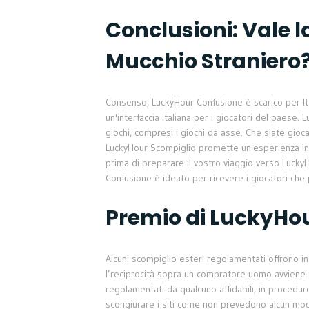
Conclusioni: Vale 
Mucchio Straniero
Consenso, LuckyHour Confusione è scarico per Itali
un'interfaccia italiana per i giocatori del paese. 
giochi, compresi i giochi da asse. Che siate gioc
LuckyHour Scompiglio promette un'esperienza inusu
prima di preparare il vostro viaggio verso LuckyH
Confusione è ideato per ricevere i giocatori che 
Premio di LuckyHo
Alcuni scompiglio esteri regolamentati offrono in
l’reciprocità sopra un compratore uomo avviene pe
regolamentati da qualcuno affidabili, in procedur
scongiurare i siti come non prevedono alcun mod