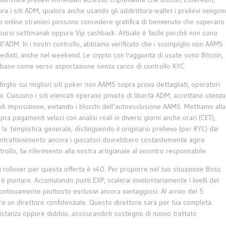
ra i siti ADM, qualora anche usando gli addirittura-wallet i prelievi vengon
ino online stranieri possono concedere gratifica di benvenuto che superano 
borsi settimanali oppure Vip cashback.
Attuale è facile perché non sono
ll’ADM. In i nostri controllo, abbiamo verificato che i scompiglio non AAMS
diati, anche nel weekend. Le crypto con l'aggiunta di usate sono Bitcoin,
 base come verso asportazione senza carico di controllo KYC.
oglio sui migliori siti poker non AAMS sopra prova dettagliati, operatori
ani. Ciascuno i siti elencati operano privato di libertà ADM, accettano utenza
 di imposizione, evitando i blocchi dell’autoesclusione AAMS. Mettiamo alla
a pagamenti veloci con analisi reali in diversi giorni anche orari (CET),
a tempistica generale, distinguendo il originario prelievo (per KYC) dai
i intrattenimento ancora i giocatori dovrebbero costantemente agire
llo, fai riferimento alla nostra artigianale al incontro responsabile.
 rollover per questa offerta è x40. Per proporre nel tuo situazione Boss
 puntare. Accumulando punti EXP, scalerai involontariamente i livelli del
tinuamente piuttosto esclusivi ancora vantaggiosi. Al arrivo del 5
ere un direttore confidenziale. Questo direttore sarà per tua completa
 istanza oppure dubbio, assicurandoti sostegno di nuovo trattato