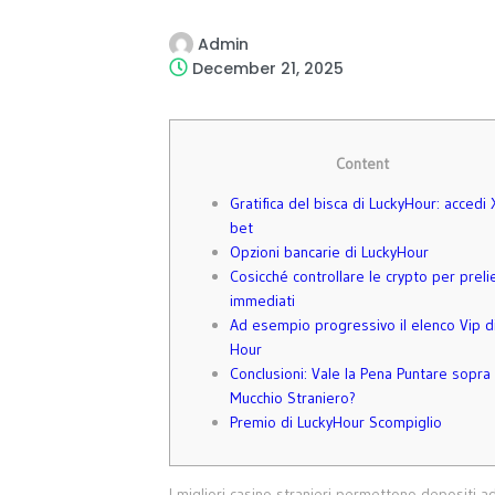
Admin
December 21, 2025
Content
Gratifica del bisca di LuckyHour: accedi
bet
Opzioni bancarie di LuckyHour
Cosicché controllare le crypto per prelie
immediati
Ad esempio progressivo il elenco Vip d
Hour
Conclusioni: Vale la Pena Puntare sopra
Mucchio Straniero?
Premio di LuckyHour Scompiglio
I migliori casino stranieri permettono depositi a