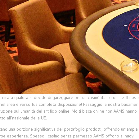
erificata qualora si decide di gareggiare per un casinò italico online. Il nost
nel area è verso tua completa disposizione! Passaggio la nostra basamen
ruzione sul umanità del artificio online. Molti bisca online non AAMS hanno
tto all’nazionale della UE.
no una porzione significativa del portafoglio prodotti, offrendo un’ampia
diverse esperienze. Spesso i casinò senza permesso AAMS offrono ai nuovi