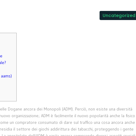
Uncategorized
le
ale?
n aams)
delle Dogane ancora dei Monopoli (ADM). Perciò, non esiste una diversità
i nuovo organizzazione; ADM è facilmente il nuovo popolarità anche la fisico
 come un compratore consumato di dare sul traffico una cosa ancora anche
esidia il settore dei giochi addirittura dei tabacchi, proteggendo i gente
. La apostolato dell'ADM è vasta ancora comprende diversi aspetti cruciali