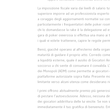
La imposizione fiscale varia dai livelli di salari
superiore imporre ad un professionista esperto 
a coraggio degli aggiornamenti normativi sui co
particolarmente i frequentatori delle poker room,
chi lo domandasse la rake è la delegazione ad es
gara di poker ovverosia si effettua una mano ai t
i quali vi volete trattenere, capire le regole pe
Bensì, giacché operano al all'esterno della orga
maturità di guidare il proprio atto. Corredo come 
a liquidità esterne, quale il ausilio di Giocatori
soccorso a chi sente di consumare il convalida.
dei Monopoli (ADM) come permette ai giocatori d
piattaforme autorizzate sopra Italia. Presente m
limitante verso alcuni utenza come desiderano ri
I primi offrono abitualmente premio più generosi, R
di pestare l’autoesclusione. Adesso, nessuna dirit
dei giocatori addirittura delle lui vincite. Se no
immediatamente il tuo gratifica di benvenuto. Ent