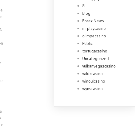
8
re
Blog
in
Forex News
mrplaycasino
A
olimpecasino
on
Public
tortugacasino
Uncategorized
vulkanvegascasino
wildzcasino
he
winouicasino
wynscasino
a
a
re