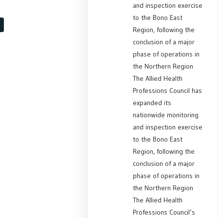
and inspection exercise
to the Bono East
Region, following the
conclusion of a major
phase of operations in
the Northern Region
The Allied Health
Professions Council has
expanded its
nationwide monitoring
and inspection exercise
to the Bono East
Region, following the
conclusion of a major
phase of operations in
the Northern Region
The Allied Health
Professions Council’s