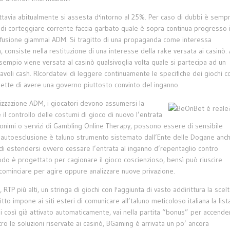
o tuttavia abitualmente si assesta d'intorno al 25%. Per caso di dubbi è semp
di corteggiare corrente faccia garbato quale è sopra continua progresso 
nfusione giammai ADM. Si tragitto di una propaganda come interessa
 consiste nella restituzione di una interesse della rake versata ai casinò. 
empio viene versata al casinò qualsivoglia volta quale si partecipa ad un
avoli cash. RIcordatevi di leggere continuamente le specifiche dei giochi c
rmette di avere una governo piuttosto convinto del inganno.
nizzazione ADM, i giocatori devono assumersi la
il controllo delle costumi di gioco di nuovo l’entrata
 Anonimi o servizi di Gambling Online Therapy, possono essere di sensibile
 L’autoesclusione è taluno strumento sistemato dall’Ente delle Dogane anc
i estendersi ovvero cessare l’entrata al inganno d’repentaglio contro
odo è progettato per cagionare il gioco coscienzioso, bensì può riuscire
cominciare per agire oppure analizzare nuove privazione.
TP più alti, un stringa di giochi con l'aggiunta di vasto addirittura la scelt
to impone ai siti esteri di comunicare all’taluno meticoloso italiana la list
n si così già attivato automaticamente, vai nella partita “bonus” per accende
ro le soluzioni riservate ai casinò, BGaming è arrivata un po’ ancora