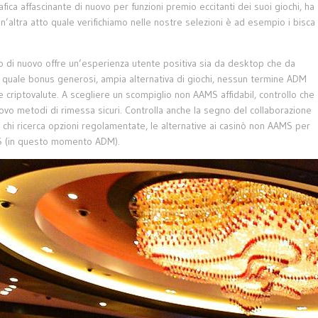
fica affascinante di nuovo per funzioni premio eccitanti dei suoi giochi, ha
n’altra atto quale verifichiamo nelle nostre selezioni è ad esempio i bisca
o di nuovo offre un’esperienza utente positiva sia da desktop che da
i quale bonus generosi, ampia alternativa di giochi, nessun termine ADM
e criptovalute. A scegliere un scompiglio non AAMS affidabil, controllo che
nuovo metodi di rimessa sicuri. Controlla anche la segno del collaborazione
o chi ricerca opzioni regolamentate, le alternative ai casinò non AAMS per
MS (in questo momento ADM).