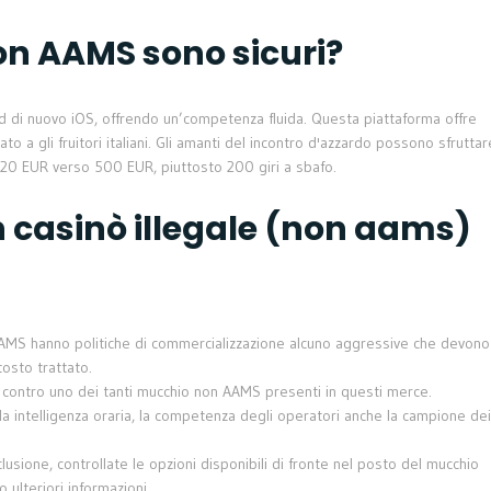
non AAMS sono sicuri?
id di nuovo iOS, offrendo un’competenza fluida. Questa piattaforma offre
o a gli fruitori italiani. Gli amanti del incontro d'azzardo possono sfruttar
20 EUR verso 500 EUR, piuttosto 200 giri a sbafo.
n casinò illegale (non aams)
AAMS hanno politiche di commercializzazione alcuno aggressive che devono
tosto trattato.
 contro uno dei tanti mucchio non AAMS presenti in questi merce.
 intelligenza oraria, la competenza degli operatori anche la campione dei
usione, controllate le opzioni disponibili di fronte nel posto del mucchio
 ulteriori informazioni.