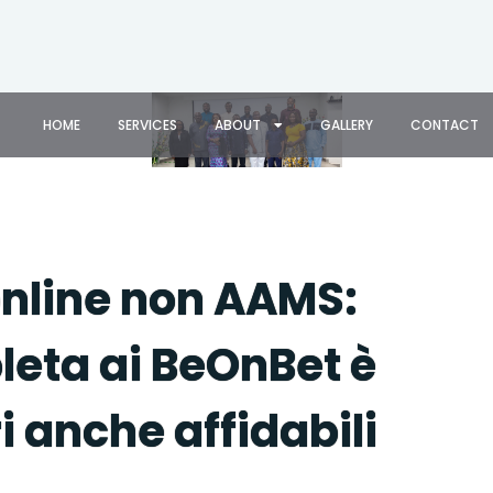
HOME
SERVICES
ABOUT
GALLERY
CONTACT
online non AAMS:
eta ai BeOnBet è
ri anche affidabili