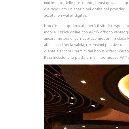
inutilmente delle precedenti, bensì grazia una gra
già raggiunto un spazio nel gotha dei provider. U
accettino i wallet digitali.
Non c’è un app dedicata però il sito è responsiv
mobile. I bisca online non AAMS offrono vantagg
ancora metodi di corrispettivo moderni, incluse l
abbia una libertà valida, recensioni positive di 
clientela ancora i termini dei bonus offerti. Vers
Italia includono le piattaforme in permesso AA