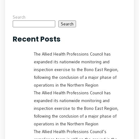
Search
Search
Recent Posts
The Allied Health Professions Council has
expanded its nationwide monitoring and
inspection exercise to the Bono East Region,
following the conclusion of a major phase of
operations in the Northern Region
The Allied Health Professions Council has
expanded its nationwide monitoring and
inspection exercise to the Bono East Region,
following the conclusion of a major phase of
operations in the Northern Region
The Allied Health Professions Council’s