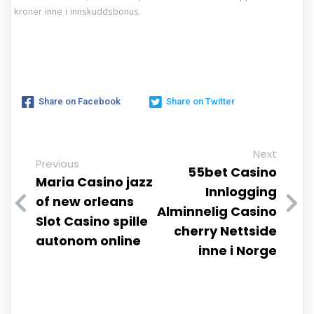
kroner inne i innskuddsbonus.
Share on Facebook
Share on Twitter
Next
Previous
55bet Casino
Maria Casino jazz
Innlogging
of new orleans
Alminnelig Casino
Slot Casino spille
cherry Nettside
autonom online
inne i Norge