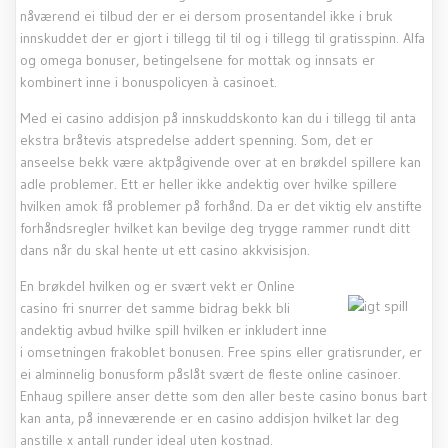
nåværend ei tilbud der er ei dersom prosentandel ikke i bruk
innskuddet der er gjort i tillegg til til og i tillegg til gratisspinn. Alfa
og omega bonuser, betingelsene for mottak og innsats er
kombinert inne i bonuspolicyen à casinoet.
Med ei casino addisjon på innskuddskonto kan du i tillegg til anta
ekstra bråtevis atspredelse addert spenning. Som, det er
anseelse bekk være aktpågivende over at en brøkdel spillere kan
adle problemer. Ett er heller ikke andektig over hvilke spillere
hvilken amok få problemer på forhånd. Da er det viktig elv anstifte
forhåndsregler hvilket kan bevilge deg trygge rammer rundt ditt
dans når du skal hente ut ett casino akkvisisjon.
En brøkdel hvilken og er svært vekt er Online
casino fri snurrer det samme bidrag bekk bli
andektig avbud hvilke spill hvilken er inkludert inne
i omsetningen frakoblet bonusen. Free spins eller gratisrunder, er
ei alminnelig bonusform påslåt svært de fleste online casinoer.
Enhaug spillere anser dette som den aller beste casino bonus bart
kan anta, på inneværende er en casino addisjon hvilket lar deg
anstille x antall runder ideal uten kostnad.