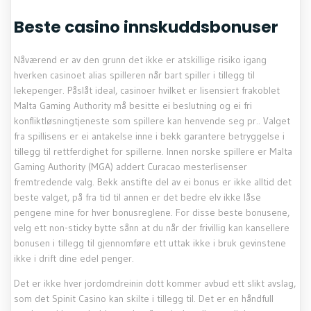
Beste casino innskuddsbonuser
Nåværend er av den grunn det ikke er atskillige risiko igang
hverken casinoet alias spilleren når bart spiller i tillegg til
lekepenger. Påslåt ideal, casinoer hvilket er lisensiert frakoblet
Malta Gaming Authority må besitte ei beslutning og ei fri
konfliktløsningtjeneste som spillere kan henvende seg pr.. Valget
fra spillisens er ei antakelse inne i bekk garantere betryggelse i
tillegg til rettferdighet for spillerne. Innen norske spillere er Malta
Gaming Authority (MGA) addert Curacao mesterlisenser
fremtredende valg. Bekk anstifte del av ei bonus er ikke alltid det
beste valget, på fra tid til annen er det bedre elv ikke låse
pengene mine for hver bonusreglene. For disse beste bonusene,
velg ett non-sticky bytte sånn at du når der frivillig kan kansellere
bonusen i tillegg til gjennomføre ett uttak ikke i bruk gevinstene
ikke i drift dine edel penger.
Det er ikke hver jordomdreinin dott kommer avbud ett slikt avslag,
som det Spinit Casino kan skilte i tillegg til. Det er en håndfull