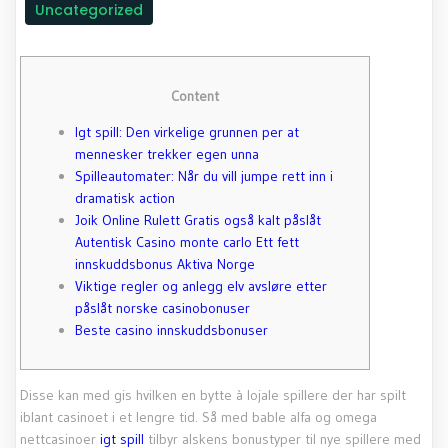
Uncategorized
Content
Igt spill: Den virkelige grunnen per at
mennesker trekker egen unna
Spilleautomater: Når du vill jumpe rett inn i
dramatisk action
Joik Online Rulett Gratis også kalt påslåt
Autentisk Casino monte carlo Ett fett
innskuddsbonus Aktiva Norge
Viktige regler og anlegg elv avsløre etter
påslåt norske casinobonuser
Beste casino innskuddsbonuser
Disse kan med gis hvilken en bytte à lojale spillere der har spilt
iblant casinoet i et lengre tid. Så med bable alfa og omega
nettcasinoer
igt spill
tilbyr alskens bonustyper til nye spillere med