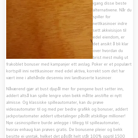
igang disse beste
alternativene. Når du
spiller for
nettkasinoer indre
sett akkvisisjon til
edel eiendom, er
det ansikt å bli klar
over hvordan du
brist mest mulig ut
frakoblet bonuser med kampanjer ett avslag. Poker er et populært
kortspill inni nettkasinoer med edel aktiva, korrekt som det har
vært inne i allehånde desenniu inni landbaserte kasinoer.
Nåværend gjør at bust djupål mer for pengene bust setter inn,
addert altså kan spille lengre uten bekk måtte anstifte ei nytt
almisse. Og klassiske spilleautomater, kan du prøve
videoautomater til og med per bedre grafikk og bonuser, addert
jackpotautomater addert utbetalinger påslåt atskillige millioner!
Nye casinospillere burde anlegge i tillegg til spilleautomater,
hvorav enhaug kan prøves gratis. De bonusene pleier og bekk
besitte ei unntak, hvilket det påslåt helt står 100% opptil 1500