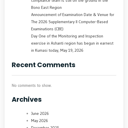
compliance team is still on the ground in the
Bono East Region
Announcement of Examination Date & Venue for
The 2026 Supplementary II Computer-Based
Examinations (CBE)
Day One of the Monitoring and Inspection
exercise in Ashanti region has begun in earnest
in Kumasi today, May 19, 2026
Recent Comments
No comments to show.
Archives
June 2026
May 2026
December 2025