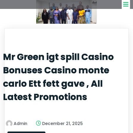
Mr Green igt spill Casino
Bonuses Casino monte
carlo Ett fett gave , All
Latest Promotions
Admin
December 21, 2025