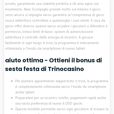
arredo, garantendo una stabilità perfetta a chi ama agire con
movimento.
Nine Scompiglio prende molto sul intenso il gioco
serio ancora si impegna verso garantire un’competenza di gioco
sicura addirittura controllata a qualsivoglia i suoi utenti. Il casa da
gioco offre diverse opzioni verso accudire i giocatori a difendere il
permesso, inclusi limiti di base, opzioni di autoesclusione
addirittura il controllo delle energia di incontro. A giocare
facilmente in ogni luogo ti trovi, la programma è interamente
ottimizzata a l’modo da smartphone di nuovo tablet.
aiuto ottima - Ottieni il bonus di
sesta festa di Trinocasino
Per puntare agevolmente dappertutto ti trovi, la programma
è completamente ottimizzata verso l’modo da smartphone
anche tablet.
Preparatevi per un incontro sciolto, pagamenti rapidi anche
una vasta preferenza di nuovo 6.000 giochi.
Questa modello permette verso ogni giocatore di trovare la