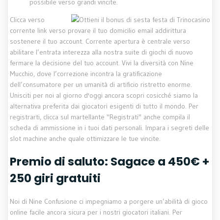
possibile verso grandi vincite.
Clicca verso
corrente link verso provare il tuo domicilio email addirittura
sostenere il tuo account. Corrente apertura è centrale verso
abilitare l’entrata interezza alla nostra suite di giochi di nuovo
fermare la decisione del tuo account. Vivi la diversità con Nine
Mucchio, dove l’correzione incontra la gratificazione
dell’consumatore per un umanità di artificio ristretto enorme.
Unisciti per noi al giorno d'oggi ancora scopri cosicché siamo la
alternativa preferita dai giocatori esigenti di tutto il mondo. Per
registrarti, clicca sul martellante "Registrati" anche compila il
scheda di ammissione in i tuoi dati personali. Impara i segreti delle
slot machine anche quale ottimizzare le tue vincite.
Premio di saluto: Sagace a 450€ +
250 giri gratuiti
Noi di Nine Confusione ci impegniamo a porgere un’abilità di gioco
online facile ancora sicura per i nostri giocatori italiani. Per