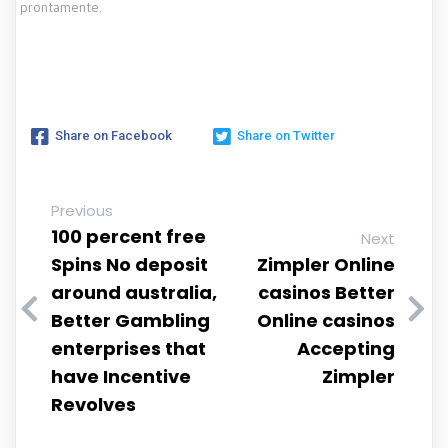
prontamente.
Share on Facebook
Share on Twitter
Previous
100 percent free
Next
Spins No deposit
Zimpler Online
around australia,
casinos Better
Better Gambling
Online casinos
enterprises that
Accepting
have Incentive
Zimpler
Revolves