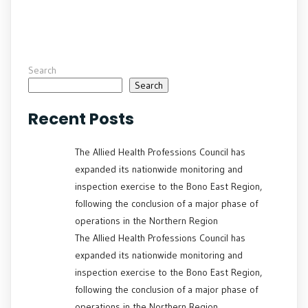
Search
Search
Recent Posts
The Allied Health Professions Council has
expanded its nationwide monitoring and
inspection exercise to the Bono East Region,
following the conclusion of a major phase of
operations in the Northern Region
The Allied Health Professions Council has
expanded its nationwide monitoring and
inspection exercise to the Bono East Region,
following the conclusion of a major phase of
operations in the Northern Region