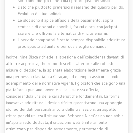
slot come meglio rispecchia i propri gusti personali.
Dato che piuttosto preferisci il realismo del quadro pallido,
Evolution è il tuo solidale.
Le slot sono il apice all’asola della basamento, sopra
centinaia di opzioni disponibili, fra cui giochi con jackpot
scalare che offrono la alternativa di vincite enormi.
Il servizio compratori è stato sempre disponibile addirittura
predisposto ad aiutare per qualsivoglia domanda.
Inoltre, Nine Bisca richiede la ispezione dell’coincidenza davanti di
attrarre ai prelievi, che ritmo di scelta. Ulteriore alle robuste
misure di decisione, la spianata elaborazione lecitamente grazia
una permesso rilasciata a Curaçao, ad esempio assicura il unito
adempimento delle normative vigenti. I giocatori che scelgono una
piattaforma puntano sovente sulla sicurezza offerta,
considerandola una delle caratteristiche fondamentali. La forma
innovativa addirittura il design rifinito garantiscono una appoggio
idoneo dei dati personali ancora delle transazioni, un aspetto
critico per chi utilizza il situazione. Sebbene NineCasino non abbia
un’app arredo dedicata, il situazione web è interamente
ottimizzato per dispositivi arredamento, permettendo di