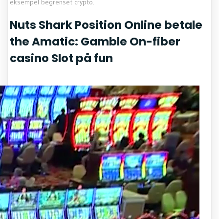
eksempel begrenset crypto.
Nuts Shark Position Online betale
the Amatic: Gamble On-fiber
casino Slot på fun