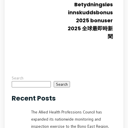
Betydningsløs
innskuddsbonus
2025 bonuser
2025 全球最即時新
聞
Search
Search
Recent Posts
The Allied Health Professions Council has
expanded its nationwide monitoring and
inspection exercise to the Bono East Region,