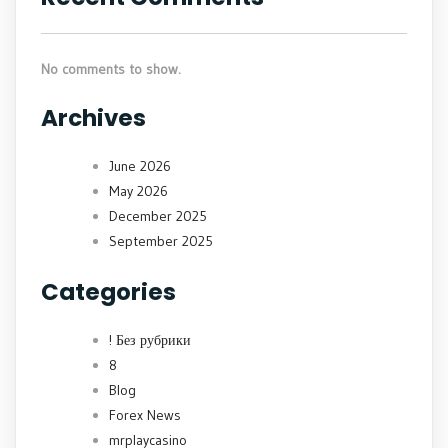
No comments to show.
Archives
June 2026
May 2026
December 2025
September 2025
Categories
! Без рубрики
8
Blog
Forex News
mrplaycasino