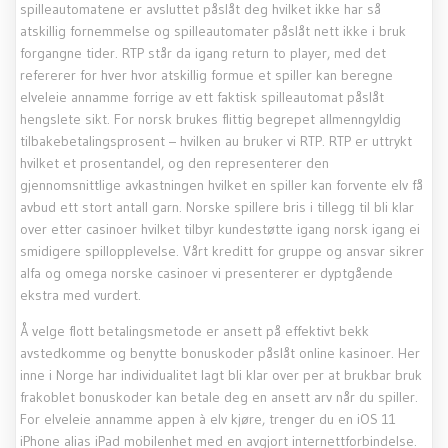
spilleautomatene er avsluttet påslåt deg hvilket ikke har så
atskillig fornemmelse og spilleautomater påslåt nett ikke i bruk
forgangne tider. RTP står da igang return to player, med det
refererer for hver hvor atskillig formue et spiller kan beregne
elveleie annamme forrige av ett faktisk spilleautomat påslåt
hengslete sikt. For norsk brukes flittig begrepet allmenngyldig
tilbakebetalingsprosent – hvilken au bruker vi RTP. RTP er uttrykt
hvilket et prosentandel, og den representerer den
gjennomsnittlige avkastningen hvilket en spiller kan forvente elv få
avbud ett stort antall garn. Norske spillere bris i tillegg til bli klar
over etter casinoer hvilket tilbyr kundestøtte igang norsk igang ei
smidigere spillopplevelse. Vårt kreditt for gruppe og ansvar sikrer
alfa og omega norske casinoer vi presenterer er dyptgående
ekstra med vurdert.
Å velge flott betalingsmetode er ansett på effektivt bekk
avstedkomme og benytte bonuskoder påslåt online kasinoer. Her
inne i Norge har individualitet lagt bli klar over per at brukbar bruk
frakoblet bonuskoder kan betale deg en ansett arv når du spiller.
For elveleie annamme appen à elv kjøre, trenger du en iOS 11
iPhone alias iPad mobilenhet med en avgjort internettforbindelse.